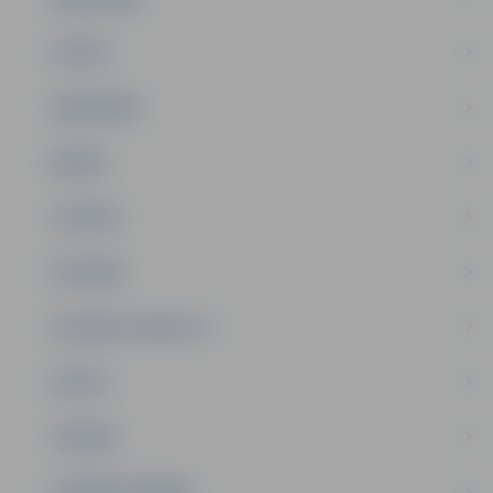
PILSĒTA
SABIEDRĪBA
ĢIMENE
JAUNIEŠI
SATIKSME
SOCIĀLAIS ATBALSTS
SPORTS
TŪRISMS
UZŅĒMĒJDARBĪBA