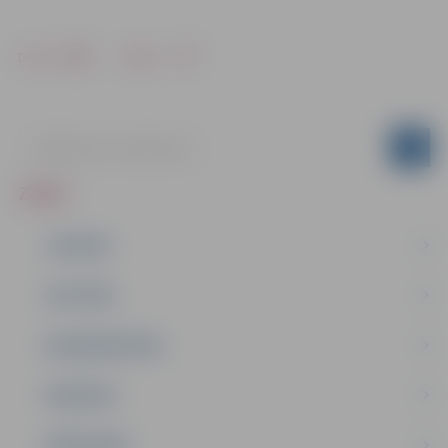
Drukāt
Dalīties
ZIŅAS
JAUNUMI
IZGLĪTĪBA
NODARBINĀTĪBA
PASĀKUMI
PAŠVALDĪBA