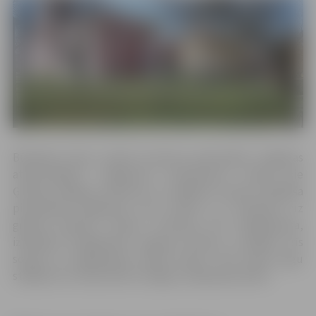
Būvdarbi ietver esošā K.Jansona pieminekļa “Jelgavas
atbrīvotājiem” fragmenta novietojumu skvērā pie
Ģ.Eliasa Jelgavas vēstures un mākslas muzeja. Lāčplēša
pieminekļa fragments tiks attīrīts un novietots uz
granīta plātnes. Skvēra teritorija tiks labiekārtota,
izbūvējot bruģakmens seguma celiņus, uzstādot trīs
soliņus un izgaismojot esošos kokus. Tiks veikti augu
stādījumi un esošo koku vainagu sakopšanas darbi.