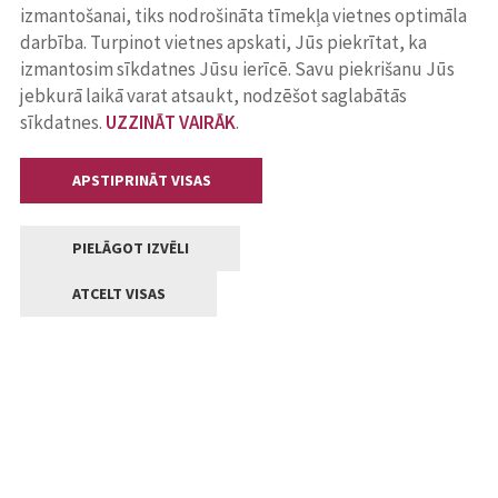
izmantošanai, tiks nodrošināta tīmekļa vietnes optimāla
darbība. Turpinot vietnes apskati, Jūs piekrītat, ka
izmantosim sīkdatnes Jūsu ierīcē. Savu piekrišanu Jūs
jebkurā laikā varat atsaukt, nodzēšot saglabātās
sīkdatnes.
UZZINĀT VAIRĀK
.
APSTIPRINĀT VISAS
PIELĀGOT IZVĒLI
ATCELT VISAS