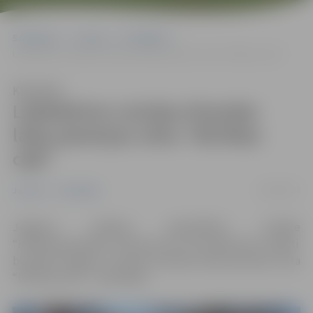
Sākumlapa
Jaunumi
Pašvaldība
Labiekārtos Latvijas Atmodas laika piemiņas vietu “Brīvības ceļš”
Klausīties
Labiekārtos Latvijas Atmodas
laika piemiņas vietu “Brīvības
ceļš”
19/04/2017
Jaunumi
Pašvaldība
Jelgavas pilsētas pašvaldības iestāde
“Pilsētsaimniecība” informē, ka no 18. aprīļa tiks uzsākti
būvdarbi objekta “Latvijas Atmodas laika piemiņas vieta
“Brīvības ceļš”” realizācijai.