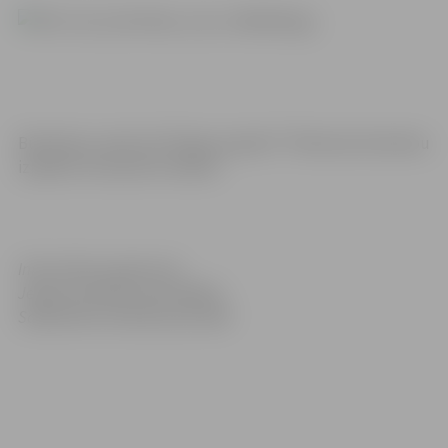
Būvdarbus veiks SIA “Alejas projekti”. Plānotais būvdarbu
izpildes termiņš divi mēneši.
Informācija sagatavota
Jelgavas pilsētas pašvaldības
Sabiedrisko attiecību pārvaldē