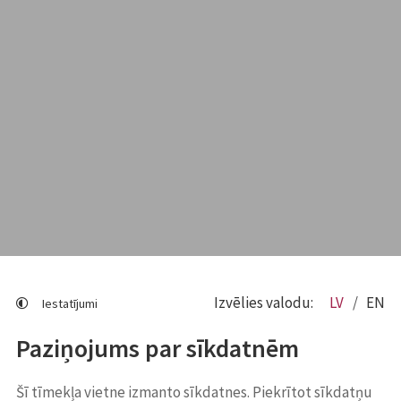
Izvēlies valodu:
LV
EN
Iestatījumi
Paziņojums par sīkdatnēm
Šī tīmekļa vietne izmanto sīkdatnes. Piekrītot sīkdatņu