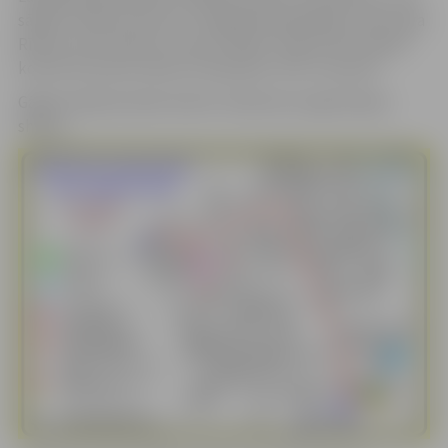
sāksies svētku koncerts. Programmā piedalās: solisti Līga
Rīdere, Ģirts Alsters un koris “Balti”. Sekot līdzi svētku
koncerta norisei varēs arī tiešsaistē “LMT straumē”.
Gājiena laikā aicinām ievērot satiksmes organizācijas
shēmu.