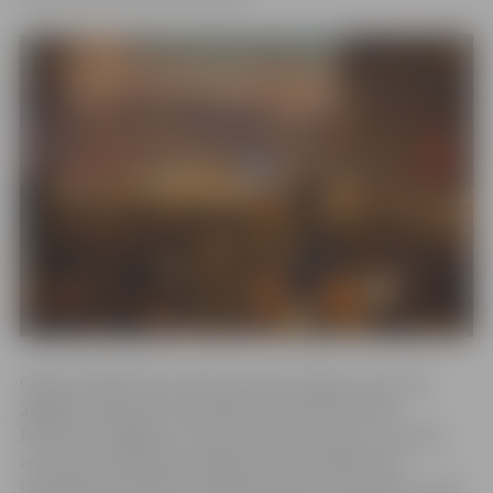
Gājiena dalībnieki aicināti ņemt līdzi lāpas, kā arī pie
apģērba piespraust sarkanbaltsarkanās lentītes.
Pulksten 17 gājiens virzīsies pa Lielo, Pasta un Stacijas
ielu līdz piemineklim Jelgavas atbrīvotājiem jeb
Lāčplēša piemineklim Stacijas parkā, kur pulksten 17.45