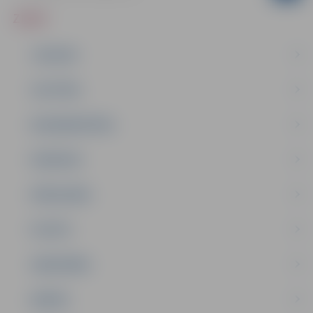
ZIŅAS
JAUNUMI
IZGLĪTĪBA
NODARBINĀTĪBA
PASĀKUMI
PAŠVALDĪBA
PILSĒTA
SABIEDRĪBA
ĢIMENE