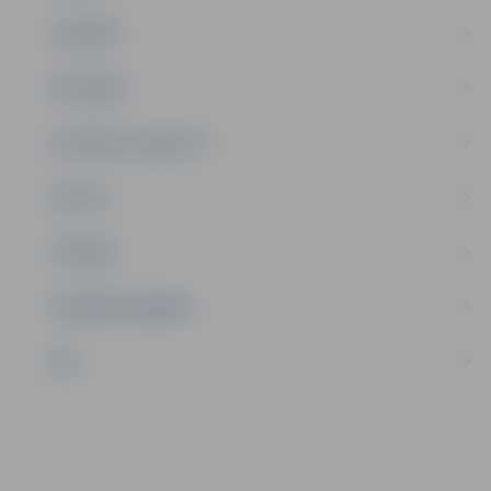
JAUNIEŠI
SATIKSME
SOCIĀLAIS ATBALSTS
SPORTS
TŪRISMS
UZŅĒMĒJDARBĪBA
NVO