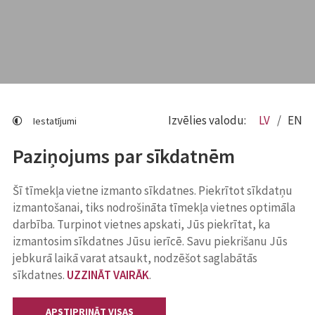
Izvēlies valodu:
LV
EN
Iestatījumi
Paziņojums par sīkdatnēm
Šī tīmekļa vietne izmanto sīkdatnes. Piekrītot sīkdatņu
izmantošanai, tiks nodrošināta tīmekļa vietnes optimāla
darbība. Turpinot vietnes apskati, Jūs piekrītat, ka
izmantosim sīkdatnes Jūsu ierīcē. Savu piekrišanu Jūs
jebkurā laikā varat atsaukt, nodzēšot saglabātās
sīkdatnes.
UZZINĀT VAIRĀK
.
APSTIPRINĀT VISAS