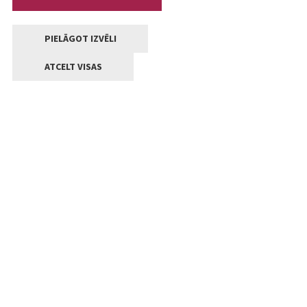
PIELĀGOT IZVĒLI
ATCELT VISAS
Kontakti
Jelgavas valstpilsētas pašvaldība
Lielā iela 11, Jelgava, LV-3001
+371 63005522
pasts@jelgava.lv