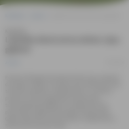
Sākumlapa
Jaunumi
Lāčplēša dienā aicina doties Lāpu gājienā
Klausīties
Lāčplēša dienā aicina doties Lāpu
gājienā
02/11/2018
Jaunumi
Pieminot 1919. gadā notikušās brīvības cīņas un godinot
drosmīgos cīnītājus, kas atdeva savas dzīvības par mūsu
tēvzemes neatkarību, Lāčplēša dienā, 11. novembrī,
pulksten 17 ikviens jelgavnieks aicināts doties
tradicionālajā Lāpu gājienā no O. Kalpaka ielas līdz
piemineklim Jelgavas atbrīvotājiem Stacijas parkā.
Gājiena dalībnieki aicināti pulcēties O. Kalpaka ielā un
Svētes ielā no pulksten 16.30.