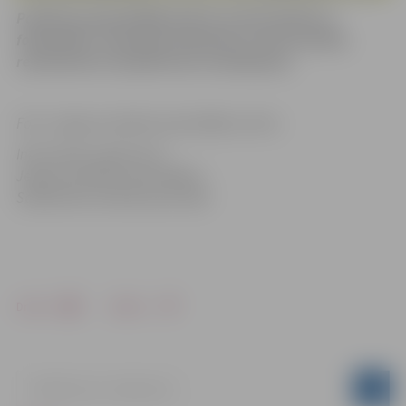
Pasākuma apmeklētājs piekrīt, ka tiks filmēts un
fotografēts. Uzņemtais materiāls var tikt translēts,
reproducēts un izplatīts bez ierobežojuma.
Foto: Jelgavas pilsētas pašvaldības arhīvs
Informācija sagatavota
Jelgavas pilsētas pašvaldības
Sabiedrisko attiecību pārvaldē
Drukāt
Dalīties