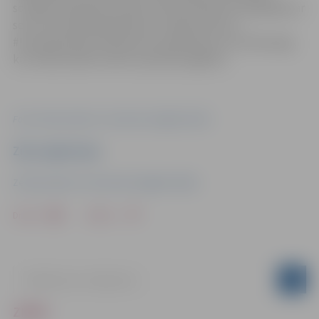
sociālās tīklošanās vietnēs, drīkst publicēt fotogrāfijas ar
sevi formastērpā šajā dienā, norādot tēmturi
#LatvijasSardzē. Akcijā nevar piedalīties tie zemessargi,
kuri darba laikā izmanto speciālo apģērbu.
Foto: Zemessardzes 4. Kurzemes brigādes štābs
Ziņu sagatavoja
Zemessardzes 4. Kurzemes brigādes štābs
Drukāt
Dalīties
ZIŅAS