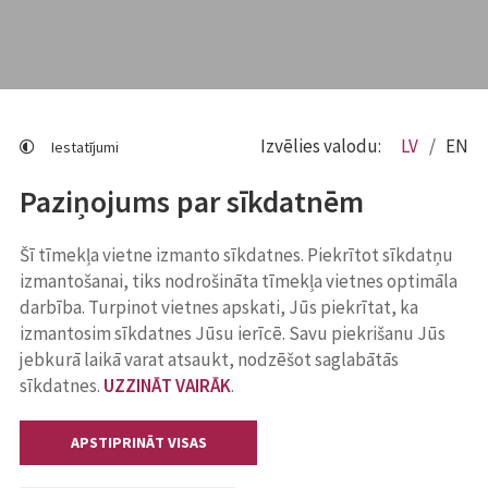
Izvēlies valodu:
LV
EN
Iestatījumi
Paziņojums par sīkdatnēm
Šī tīmekļa vietne izmanto sīkdatnes. Piekrītot sīkdatņu
izmantošanai, tiks nodrošināta tīmekļa vietnes optimāla
darbība. Turpinot vietnes apskati, Jūs piekrītat, ka
izmantosim sīkdatnes Jūsu ierīcē. Savu piekrišanu Jūs
jebkurā laikā varat atsaukt, nodzēšot saglabātās
sīkdatnes.
UZZINĀT VAIRĀK
.
APSTIPRINĀT VISAS