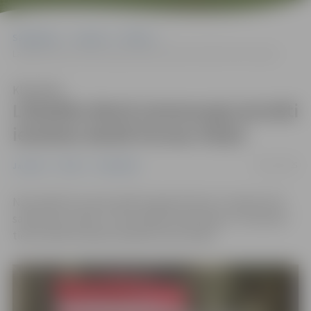
Sākumlapa
Jaunumi
Pilsēta
Lāčplēša dienā zemessargi aicināti ierasties darbā formas tērpā
Klausīties
Lāčplēša dienā zemessargi aicināti
ierasties darbā formas tērpā
09/11/2025
Jaunumi
Pilsēta
Sabiedrība
Nacionālie bruņotie spēki organizē akciju “Lepojos būt
sardzē par Latviju”, kuras laikā zemessargi 11. novembrī
tiek aicināti ierasties darbā formas tērpā.