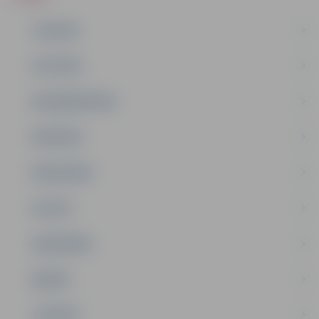
JAUNUMI
IZGLĪTĪBA
NODARBINĀTĪBA
PASĀKUMI
PAŠVALDĪBA
PILSĒTA
SABIEDRĪBA
ĢIMENE
JAUNIEŠI