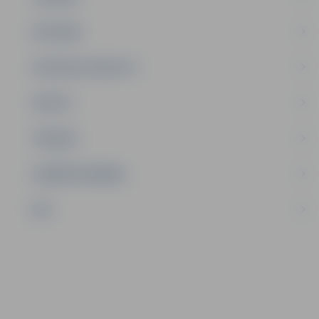
SATIKSME
SOCIĀLAIS ATBALSTS
SPORTS
TŪRISMS
UZŅĒMĒJDARBĪBA
NVO