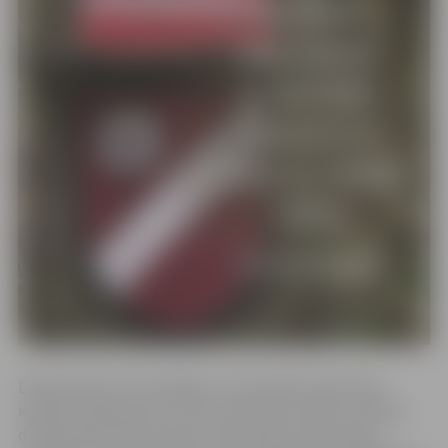
Dalība akcijā ir brīvprātīga, un tās laikā zemessargi,
iepriekš saskaņojot ar sava civilā darba vadību, ierodas
darbavietā formas tērpā. Zemessargi, komunicējot