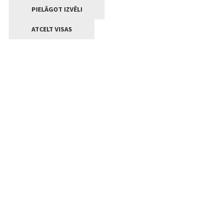
PIELĀGOT IZVĒLI
ATCELT VISAS
Kontakti
Jelgavas valstpilsētas pašvaldība
Lielā iela 11, Jelgava, LV-3001
+371 63005522
pasts@jelgava.lv
Klientu apkalpošana