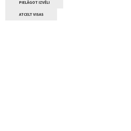
PIELĀGOT IZVĒLI
ATCELT VISAS
Kontakti
Jelgavas valstpilsētas pašvaldība
Lielā iela 11, Jelgava, LV-3001
+371 63005522
pasts@jelgava.lv
Klientu apkalpošana