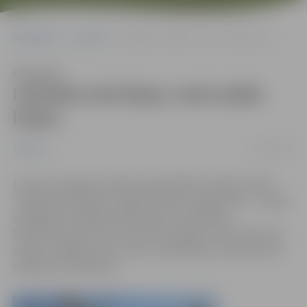
Sākumlapa
Jaunumi
Lāčplēša ielā ābeļu vietā stādīs liepas
Klausīties
Lāčplēša ielā ābeļu vietā stādīs
liepas
12/03/2013
Jaunumi
12.martā Jelgavas pilsētas pašvaldības iestāde (JPPI)
”Pilsētsaimniecība” organizē 29 veco augļu koku – ābeļu
izzāģēšanu Lāčplēša ielas posmā no Brīvības
bulvāra līdz Austrumu ielai. Pēc augsnes atkušanas tiks
veikta nozāģēto koku celmu izfrēzēšana un jauno koku
stādījumu ierīkošana.