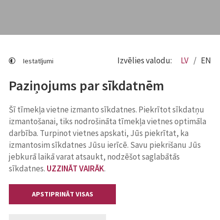
Izvēlies valodu:
LV
EN
Iestatījumi
Paziņojums par sīkdatnēm
Šī tīmekļa vietne izmanto sīkdatnes. Piekrītot sīkdatņu
izmantošanai, tiks nodrošināta tīmekļa vietnes optimāla
darbība. Turpinot vietnes apskati, Jūs piekrītat, ka
izmantosim sīkdatnes Jūsu ierīcē. Savu piekrišanu Jūs
jebkurā laikā varat atsaukt, nodzēšot saglabātās
sīkdatnes.
UZZINĀT VAIRĀK
.
APSTIPRINĀT VISAS