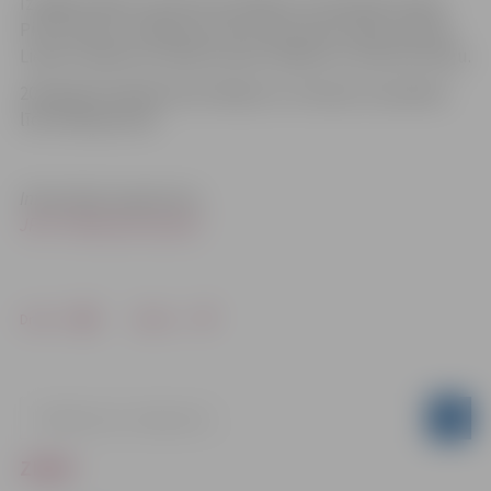
Izzāģēto ābeļu vietā tiks iestādītas 13 Holandes liepas.
Pirms darbu uzsākšanas tika veikta iedzīvotāju aptauja.
Lielais vairākums atbalsta ielas stādījumu rekonstrukciju.
2014.gadā Lāčplēša ielā stādījumu nomaiņa turpināsies
līdz Aviācijas ielai.
Informācija sagatavota
JPPI ”Pilsētsaimniecība”
Drukāt
Dalīties
ZIŅAS