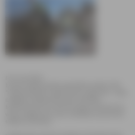
Foto: Ivars Veiliņš
12.martā Jelgavas pilsētas pašvaldības iestāde (JPPI)
”Pilsētsaimniecība” organizē 29 veco augļu koku – ābeļu
izzāģēšanu Lāčplēša ielas posmā no Brīvības
bulvāra līdz Austrumu ielai. Pēc augsnes atkušanas tiks
veikta nozāģēto koku celmu izfrēzēšana un jauno koku
stādījumu ierīkošana.