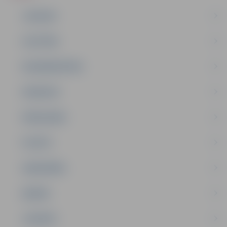
JAUNUMI
IZGLĪTĪBA
NODARBINĀTĪBA
PASĀKUMI
PAŠVALDĪBA
PILSĒTA
SABIEDRĪBA
ĢIMENE
JAUNIEŠI