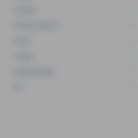
SATIKSME
SOCIĀLAIS ATBALSTS
SPORTS
TŪRISMS
UZŅĒMĒJDARBĪBA
NVO