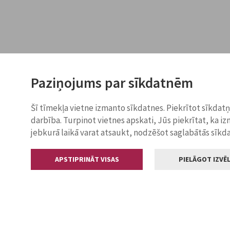
Paziņojums par sīkdatnēm
Šī tīmekļa vietne izmanto sīkdatnes. Piekrītot sīkdat
darbība. Turpinot vietnes apskati, Jūs piekrītat, ka i
jebkurā laikā varat atsaukt, nodzēšot saglabātās sīkd
APSTIPRINĀT VISAS
PIELĀGOT IZVĒL