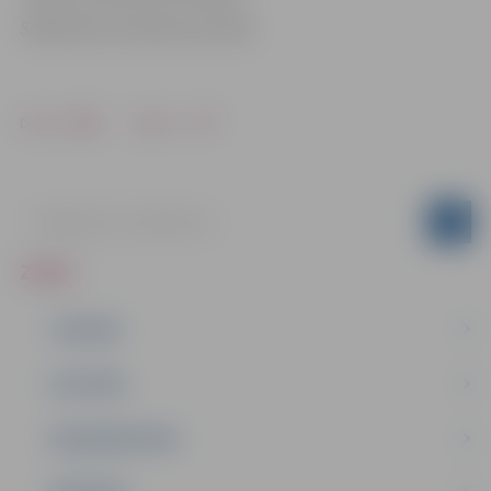
Sabiedrisko attiecību pārvaldē
Drukāt
Dalīties
ZIŅAS
JAUNUMI
IZGLĪTĪBA
NODARBINĀTĪBA