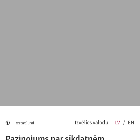
Izvēlies valodu:
LV
EN
Iestatījumi
Paziņojums par sīkdatnēm