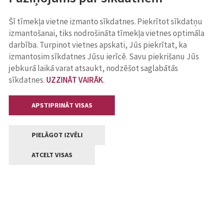
Šī tīmekļa vietne izmanto sīkdatnes. Piekrītot sīkdatņu
izmantošanai, tiks nodrošināta tīmekļa vietnes optimāla
darbība. Turpinot vietnes apskati, Jūs piekrītat, ka
izmantosim sīkdatnes Jūsu ierīcē. Savu piekrišanu Jūs
jebkurā laikā varat atsaukt, nodzēšot saglabātās
sīkdatnes.
UZZINĀT VAIRĀK
.
APSTIPRINĀT VISAS
PIELĀGOT IZVĒLI
ATCELT VISAS