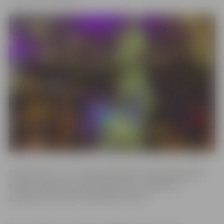
Neskatoties uz to, ka līdz svētdienai mazās skulptūras
varētu zaudēt savu sākotnējo formu, pasākuma
programma notiks, kā iepriekš izziņots.