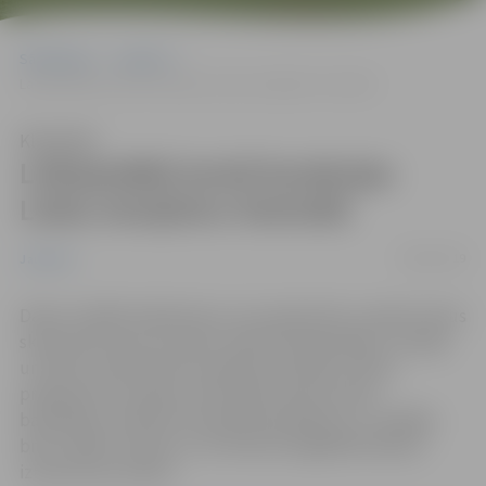
Sākumlapa
Jaunumi
Laikapstākļi ievieš korekcijas Ledus skulptūru festivālā
Klausīties
Laikapstākļi ievieš korekcijas
Ledus skulptūru festivālā
08/02/2019
Jaunumi
Daba ir lielākā māksliniece, kura pārsteidz, ieviešot ledus
skulptūrās savas izmaiņas. Šobrīd laikapstākļi ir mainīgi
un ledus skulptūrām ne pārāk draudzīgi. Svētku
programma turpinās. Informējam ledus prieku
baudītājus neatlikt festivāla apmeklējumu uz pēdējo
brīdi, tāpēc aicinām uz 10. februāri iegādātās biļetes
izmantot jau šodien.