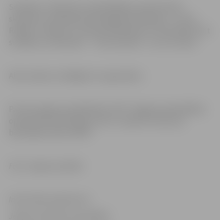
Sestdien, 9. februārī, apmeklētājus priecēs ledus
skulptūru veidošanas paraugdemonstrējumi,– Lauris
Reiniks, X faktora 2. sezonas dalībnieki un Chris Noah, bet
svētdien, 10. februārī – “Tautumeitas” un Ivo Fomins.
Abus vakarus noslēgsim ar uguņošanu.
Par ielu seguma problēmām JPPI “Jelgavas pašvaldības
operatīvās informācijas centrs” pieņem zvanus pa
bezmaksas tālruni 8787.
Foto: Jelgavas pilsēta
Informācija sagatavota
Jelgavas pilsētas pašvaldības