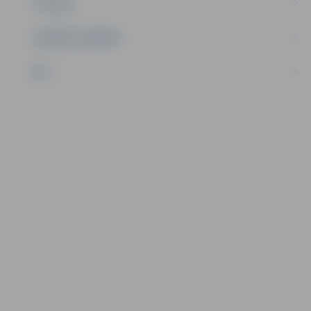
TŪRISMS
UZŅĒMĒJDARBĪBA
NVO