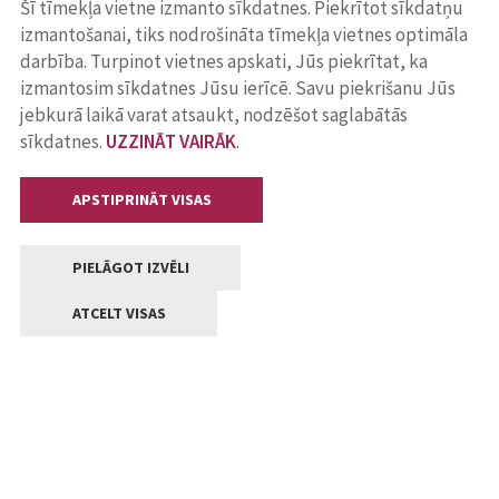
Šī tīmekļa vietne izmanto sīkdatnes. Piekrītot sīkdatņu
izmantošanai, tiks nodrošināta tīmekļa vietnes optimāla
darbība. Turpinot vietnes apskati, Jūs piekrītat, ka
izmantosim sīkdatnes Jūsu ierīcē. Savu piekrišanu Jūs
jebkurā laikā varat atsaukt, nodzēšot saglabātās
sīkdatnes.
UZZINĀT VAIRĀK
.
APSTIPRINĀT VISAS
PIELĀGOT IZVĒLI
ATCELT VISAS