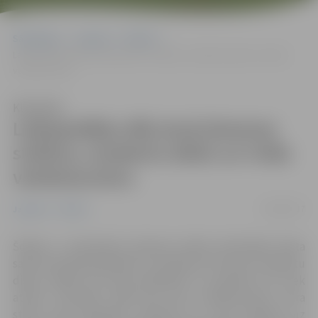
Sākumlapa
Jaunumi
Pilsēta
Laikapstākļu dēļ atceļ Ģimenes svētkus, studentu disko un tvīda
velobraucienu
Klausīties
Laikapstākļu dēļ atceļ Ģimenes
svētkus, studentu disko un tvīda
velobraucienu
02/09/2017
Jaunumi
Pilsēta
Šodien, 2. septembrī, Ģimenes svētku aktivitātes Pasta
salā, kas bija paredzētas no pulksten 10, kā arī studentu
disko vakarā, kas bija paredzēts no pulksten 20, tiek
atcelti. Savukārt tvīda jeb retro velobrauciens, kura
starts bija paredzēts pulksten 10, tiek pārcelts uz