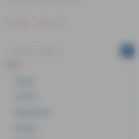
Drukāt
Dalīties
ZIŅAS
JAUNUMI
IZGLĪTĪBA
NODARBINĀTĪBA
PASĀKUMI