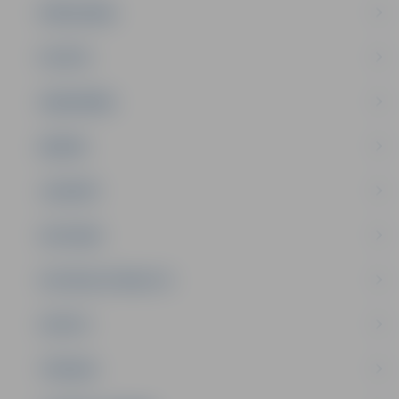
PAŠVALDĪBA
PILSĒTA
SABIEDRĪBA
ĢIMENE
JAUNIEŠI
SATIKSME
SOCIĀLAIS ATBALSTS
SPORTS
TŪRISMS