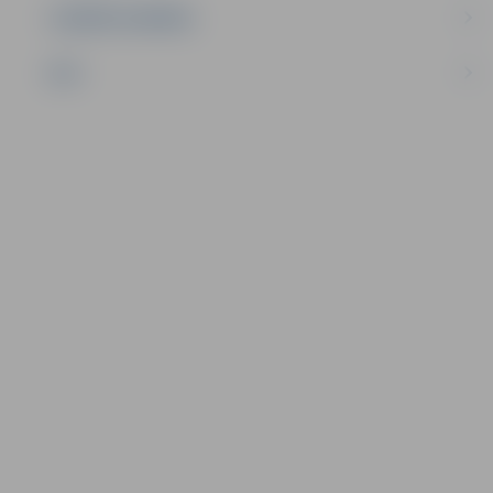
UZŅĒMĒJDARBĪBA
NVO