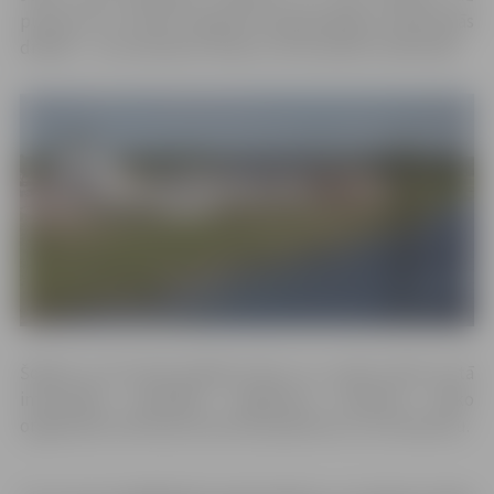
pulksten 13, tomēr tērpjoties laikapstākļiem atbilstošās
drēbēs – ne tematiskos tērpos, kā tas plānots sākotnēji.
Šodien no rīta bija spēcīgs lietus un, ņemot vērā, ka tā
intensitāte nemainās, pasākuma studentu disko
organizatori informē, ka tas tiks pārcelts uz citu datumu.