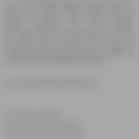
Tie kuri jau iegādājušies ieejas biļetes uz studentu disko
nakti, tās var atgriezt “Biļešu Paradīzes” kasēs, vai
saglabāt līdz pasākuma dienai. Pārceltā pasākuma
datumu organizatori sola precizēt tuvākajā
laikā. Savukārt tvīda jeb retro velobrauciens, kura starts
pie Jelgavas Svētā Trīsvienības baznīcas torņa bija
paredzēts pulksten 10, tiek pārcelts uz pulksten 13,
tomēr tērpjoties laikapstākļiem atbilstošās drēbēs – ne
tematiskos tērpos, kā tas plānots sākotnēji.
Foto: Jelgavas pilsētas pašvaldības arhīvs
Informācija sagatavot
Jelgavas pilsētas pašvaldības
Sabiedrisko attiecību pārvaldē