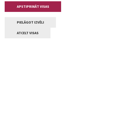
APSTIPRINĀT VISAS
PIELĀGOT IZVĒLI
ATCELT VISAS
Kontakti
Jelgavas valstpilsētas pašvaldība
Lielā iela 11, Jelgava, LV-3001
+371 63005522