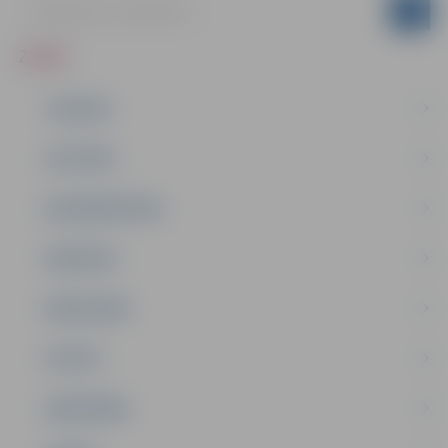
ZIŅAS
JAUNUMI
IZGLĪTĪBA
NODARBINĀTĪBA
PASĀKUMI
PAŠVALDĪBA
PILSĒTA
SABIEDRĪBA