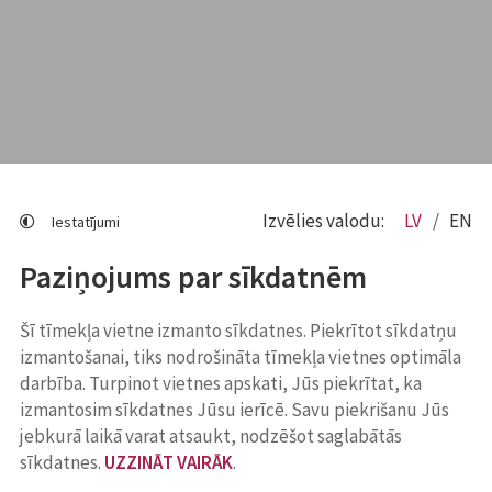
Izvēlies valodu:
LV
EN
Iestatījumi
Paziņojums par sīkdatnēm
Šī tīmekļa vietne izmanto sīkdatnes. Piekrītot sīkdatņu
izmantošanai, tiks nodrošināta tīmekļa vietnes optimāla
darbība. Turpinot vietnes apskati, Jūs piekrītat, ka
izmantosim sīkdatnes Jūsu ierīcē. Savu piekrišanu Jūs
jebkurā laikā varat atsaukt, nodzēšot saglabātās
sīkdatnes.
UZZINĀT VAIRĀK
.