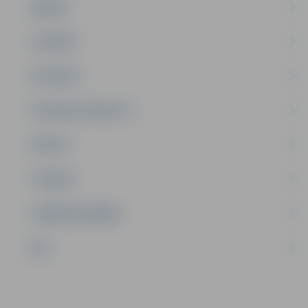
ĢIMENE
JAUNIEŠI
SATIKSME
SOCIĀLAIS ATBALSTS
SPORTS
TŪRISMS
UZŅĒMĒJDARBĪBA
NVO