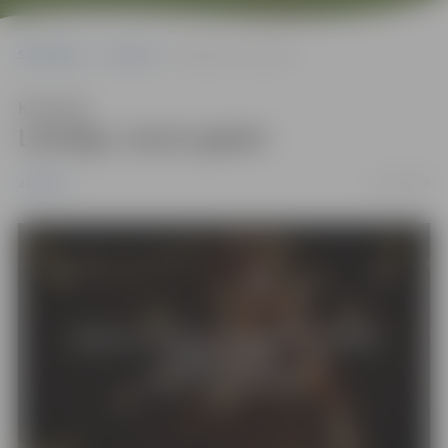
Sākumlapa
Jaunumi
Laimīgu Jauno gadu!
Klausīties
Laimīgu Jauno gadu!
31/12/2018
Jaunumi