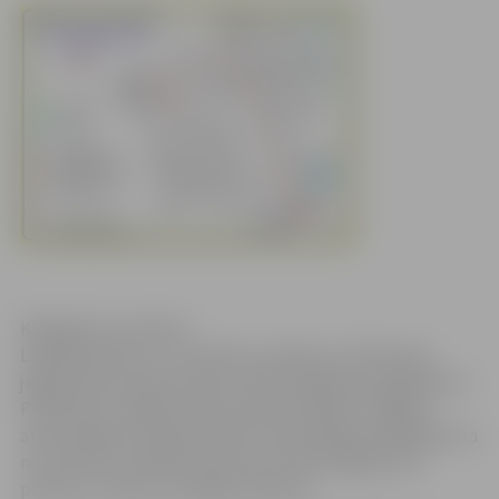
Klikšķināt, lai atvērtu
Lāčplēša dienā, 11. novembrī, pulksten 17.30 ikviens
jelgavnieks aicināts doties tradicionālajā Lāpu gājienā no
Pulkveža O. Kalpaka ielas līdz piemineklim Jelgavas
atbrīvotājiem Stacijas parkā. Autovadītājiem jārēķinās, ka
no pulksten 16.45 līdz pulksten 18 attiecīgajos ielu
posmos uz laiku tiks slēgta satiksme.