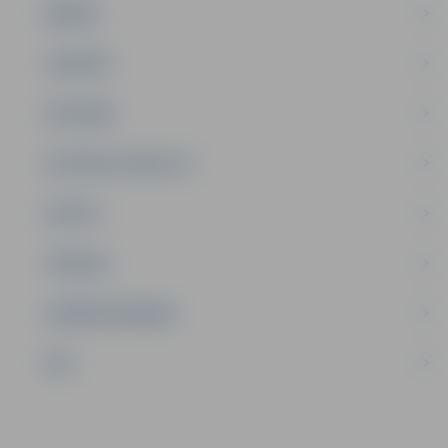
ĢIMENE
JAUNIEŠI
SATIKSME
SOCIĀLAIS ATBALSTS
SPORTS
TŪRISMS
UZŅĒMĒJDARBĪBA
NVO