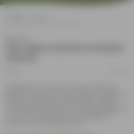
Sākumlapa
Jaunumi
Lāpu gājiena laikā būs ierobežota satiksme
Klausīties
Lāpu gājiena laikā būs ierobežota
satiksme
06/11/2016
Jaunumi
Lāčplēša dienā, 11. novembrī, pulksten 17.30 ikviens
jelgavnieks aicināts doties tradicionālajā Lāpu gājienā no
Pulkveža O. Kalpaka ielas līdz piemineklim Jelgavas
atbrīvotājiem Stacijas parkā. Autovadītājiem jārēķinās, ka
no pulksten 16.45 līdz pulksten 18 attiecīgajos ielu
posmos uz laiku tiks slēgta satiksme.