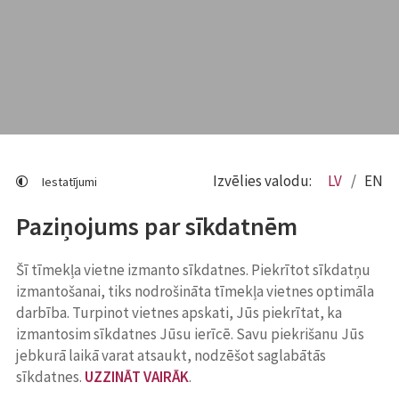
Izvēlies valodu:
LV
EN
Iestatījumi
Paziņojums par sīkdatnēm
Šī tīmekļa vietne izmanto sīkdatnes. Piekrītot sīkdatņu
izmantošanai, tiks nodrošināta tīmekļa vietnes optimāla
darbība. Turpinot vietnes apskati, Jūs piekrītat, ka
izmantosim sīkdatnes Jūsu ierīcē. Savu piekrišanu Jūs
jebkurā laikā varat atsaukt, nodzēšot saglabātās
sīkdatnes.
UZZINĀT VAIRĀK
.