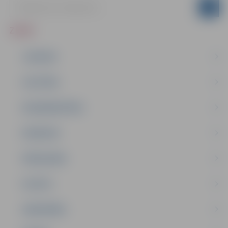
ZIŅAS
JAUNUMI
IZGLĪTĪBA
NODARBINĀTĪBA
PASĀKUMI
PAŠVALDĪBA
PILSĒTA
SABIEDRĪBA