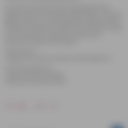
No pulksten 16.45 līdz pulksten 18 pakāpeniski tiks
slēgta transporta kustība Lāpu gājiena laikā, virzoties pa
gājiena maršrutu uz Stacijas parka pusi. Gājiena maršruts:
Pulkveža O. Kalpaka iela, Lielā iela, Pasta iela līdz Stacijas
ielas krustojumam, Stacijas iela, Stacijas parks,
piemineklis Jelgavas atbrīvotājiem.
Saistītie raksti:
Jelgavā valsts svētkus atzīmēs ar plašu programmu
Informācija sagatavota
Jelgavas Pilsētas pašvaldības
Sabiedrisko attiecību pārvaldē
Drukāt
Dalīties