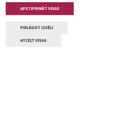
APSTIPRINĀT VISAS
PIELĀGOT IZVĒLI
ATCELT VISAS
Kontakti
Jelgavas valstpilsētas pašvaldība
Lielā iela 11, Jelgava, LV-3001
+371 63005522