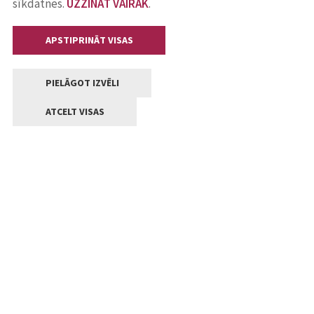
sīkdatnes.
UZZINĀT VAIRĀK
.
APSTIPRINĀT VISAS
PIELĀGOT IZVĒLI
ATCELT VISAS
Kontakti
Jelgavas valstpilsētas pašvaldība
Lielā iela 11, Jelgava, LV-3001