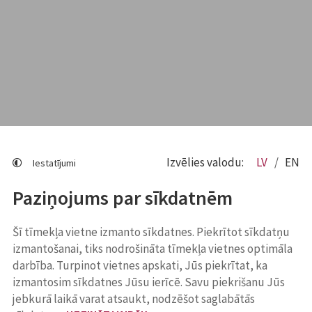
Izvēlies valodu:
LV
EN
Iestatījumi
Paziņojums par sīkdatnēm
Šī tīmekļa vietne izmanto sīkdatnes. Piekrītot sīkdatņu
izmantošanai, tiks nodrošināta tīmekļa vietnes optimāla
darbība. Turpinot vietnes apskati, Jūs piekrītat, ka
izmantosim sīkdatnes Jūsu ierīcē. Savu piekrišanu Jūs
jebkurā laikā varat atsaukt, nodzēšot saglabātās