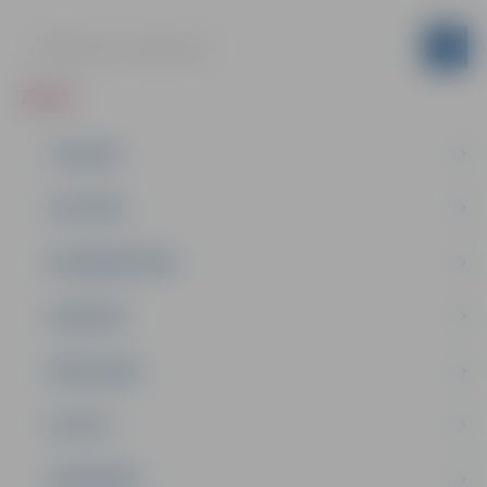
ZIŅAS
JAUNUMI
IZGLĪTĪBA
NODARBINĀTĪBA
PASĀKUMI
PAŠVALDĪBA
PILSĒTA
SABIEDRĪBA