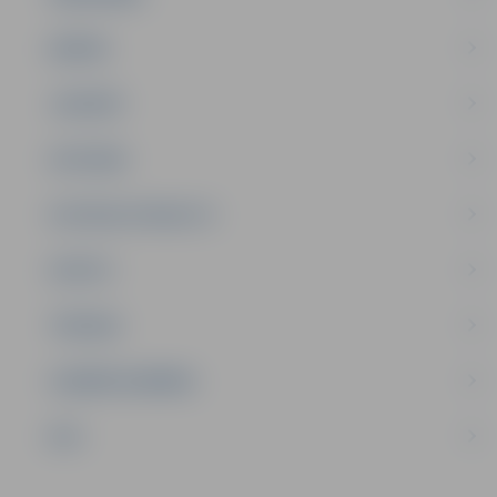
ĢIMENE
JAUNIEŠI
SATIKSME
SOCIĀLAIS ATBALSTS
SPORTS
TŪRISMS
UZŅĒMĒJDARBĪBA
NVO