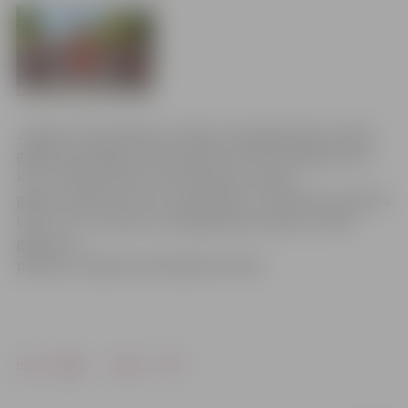
Jelgavas 750. jubilejas svinībās, 29.maijā pilsētas svētku
gājienā piedalījās vairāk nekā 20,5 tūkstoši jelgavnieku,
kuri izveidoja krāšņu 4,533 kilometrus garu
gājienu,apliecinot savu saliedētību un mīlestību pilsētai.
Līdz ar to ir izveidots Latvijā garākais pilsētas svētku
gājiens un
pārspēts Jelgavas pērnā gada rekords.
Drukāt
Dalīties