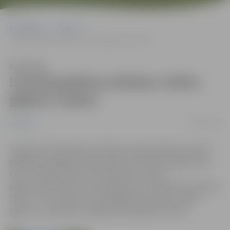
Sākumlapa
Jaunumi
Latvijā garākais pilsētas svētku gājiens (video)
Klausīties
Latvijā garākais pilsētas svētku
gājiens (video)
03/06/2015
Jaunumi
Jelgavas 750. jubilejas svinībās, 29.maijā pilsētas svētku
gājienā piedalījās vairāk nekā 20,5 tūkstoši jelgavnieku,
kuri izveidoja krāšņu 4,533 kilometrus garu
gājienu,apliecinot savu saliedētību un mīlestību pilsētai.
Līdz ar to ir izveidots Latvijā garākais pilsētas svētku
gājiens un pārspēts Jelgavas pērnā gada rekords.