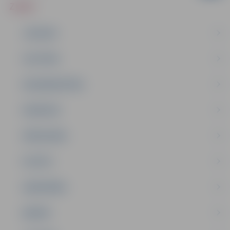
ZIŅAS
JAUNUMI
IZGLĪTĪBA
NODARBINĀTĪBA
PASĀKUMI
PAŠVALDĪBA
PILSĒTA
SABIEDRĪBA
ĢIMENE