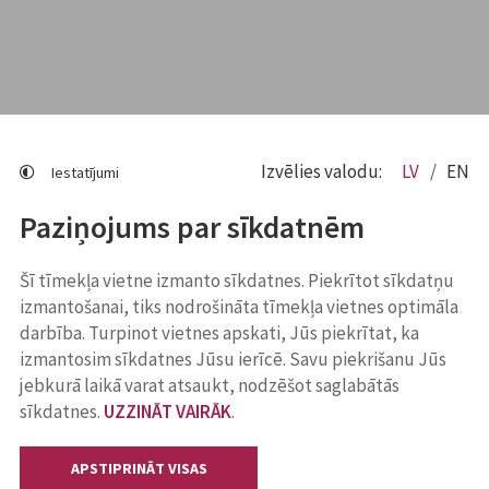
Izvēlies valodu:
LV
EN
Iestatījumi
Paziņojums par sīkdatnēm
Šī tīmekļa vietne izmanto sīkdatnes. Piekrītot sīkdatņu
izmantošanai, tiks nodrošināta tīmekļa vietnes optimāla
darbība. Turpinot vietnes apskati, Jūs piekrītat, ka
izmantosim sīkdatnes Jūsu ierīcē. Savu piekrišanu Jūs
jebkurā laikā varat atsaukt, nodzēšot saglabātās
sīkdatnes.
UZZINĀT VAIRĀK
.
APSTIPRINĀT VISAS