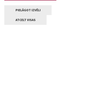
PIELĀGOT IZVĒLI
ATCELT VISAS
Kontakti
Jelgavas valstpilsētas pašvaldība
Lielā iela 11, Jelgava, LV-3001
+371 63005522
pasts@jelgava.lv