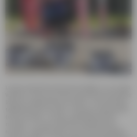
Latvijas čempionāts daudzcīņā norisinājās 11. un 12. jūnijā
Valmierā. U-20 vecuma vīrieši sacentās desmit disciplīnās:
100 metru skrējienā (Artūra rezultāts – 12,22 sekundes),
tāllēkšanā (Artūra rezultāts – 5,84 metri), lodes grūšanā
(Artūra rezultāts – 11 metri), augstlēkšanā (Artūra
rezultāts – 1,77 metri), 400 metru skrējienā (Artūra
rezultāts – 56,68 sekundes), 110 metru barjerskrējienā