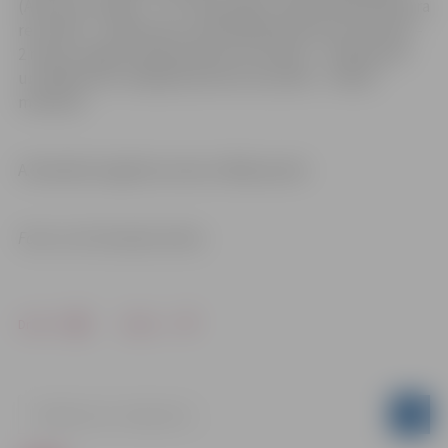
(Artūra rezultāts – 17,77 sekundes), diska mešanā (Artūra
rezultāts – 24,99 metri), kārtslēkšanā (Artūra rezultāts –
2 metri), šķēpa mešanā (Artūra rezultāts – 37,89 metri)
un 1500 metru skrējienā (Artūra rezultāts – 5:09,23
minūtes).
A.Konderko iegūtā summa ir 4814 punkti.
Foto: no A.Fomenko arhīva
Drukāt
Dalīties