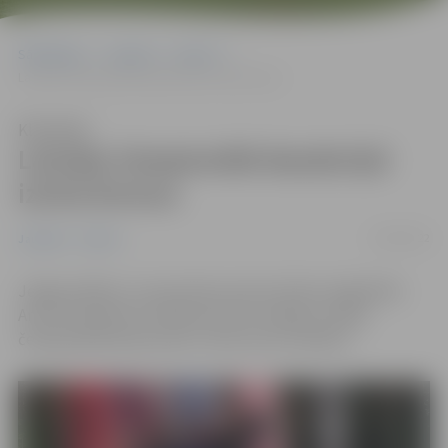
Sākumlapa
Jaunumi
Sports
Latvijas čempionātā daudzcīņā izcīna bronzu
Klausīties
Latvijas čempionātā daudzcīņā
izcīna bronzu
13/06/2022
Jaunumi
Sports
Jelgavas Bērnu un jaunatnes sporta skolas vieglatlēts
Artūrs Konderko izcīnījis bronzas medaļu Latvijas
čempionātā daudzcīņā U-20 vecuma vīriešiem.