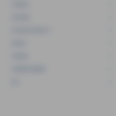
JAUNIEŠI
SATIKSME
SOCIĀLAIS ATBALSTS
SPORTS
TŪRISMS
UZŅĒMĒJDARBĪBA
NVO