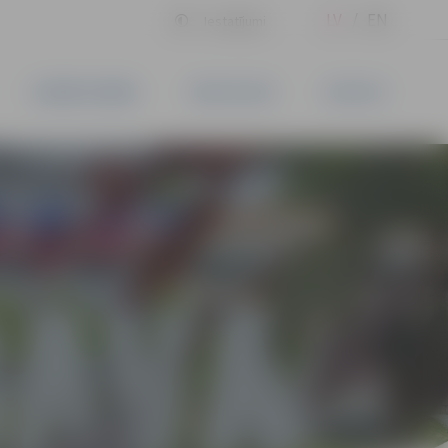
LV
EN
Iestatījumi
UZŅĒMĒJDARBĪBA
PAKALPOJUMI
KONTAKTI