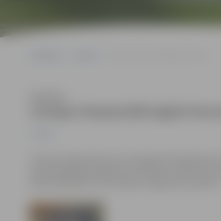
Sākumlapa
Jaunumi
Latvijas čempionātā iegūst bronzu
Klausīties
Latvijas čempionātā iegūst bron
Jaunumi
Latvijas čempionāta bronzu Zemgales Olimpiskajā centr
setos apspēlēja Daugavpils Universitāti, sērijā svinot
Matīss Gabdulļins, kurš izcēlās ar 20 gūtiem punktiem