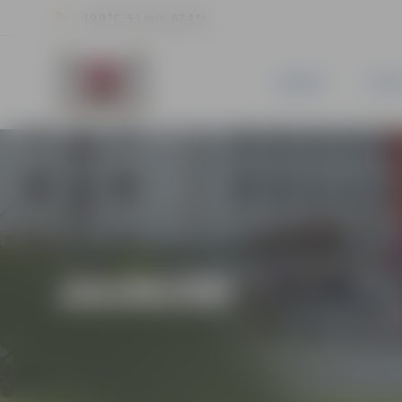
19.9 °C, 5.1 m/s, 67.4 %
JAUNUMI
PILSĒ
JAUNUMI