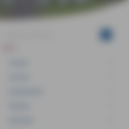
ZIŅAS
JAUNUMI
IZGLĪTĪBA
NODARBINĀTĪBA
PASĀKUMI
PAŠVALDĪBA