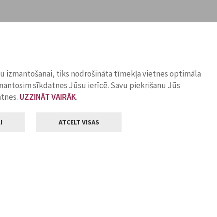
ņu izmantošanai, tiks nodrošināta tīmekļa vietnes optimāla
zmantosim sīkdatnes Jūsu ierīcē. Savu piekrišanu Jūs
atnes.
UZZINĀT VAIRĀK
.
I
ATCELT VISAS
Klientu apkalpošana
ilsētas pašvaldība
Darba laiks