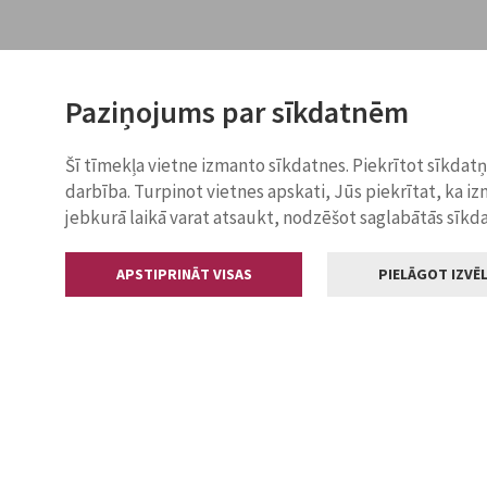
Paziņojums par sīkdatnēm
Šī tīmekļa vietne izmanto sīkdatnes. Piekrītot sīkdat
darbība. Turpinot vietnes apskati, Jūs piekrītat, ka i
jebkurā laikā varat atsaukt, nodzēšot saglabātās sīkd
APSTIPRINĀT VISAS
PIELĀGOT IZVĒL
Kontakti
Jelgavas valstp