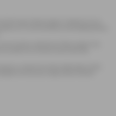
ā (ZOC) ieguva “Biolars/Jelgava” volejbolisti, kas trīs
 panākumu ar 2-0. Rezultatīvākais sezonas pēdējā spēlē bija
.
) pret Ozolnieku volejbolistiem “Biolars/Jelgava” bija
i, kas labāko četru komandu skaitā noteikti bija
uperkausu, Latvijas kausa trofeju, Baltijas līgas sudraba
pēdējais starts kļuva par vienīgo vilšanos komandai