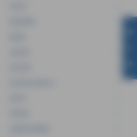
PILSĒTA
SABIEDRĪBA
ĢIMENE
JAUNIEŠI
SATIKSME
SOCIĀLAIS ATBALSTS
SPORTS
TŪRISMS
UZŅĒMĒJDARBĪBA