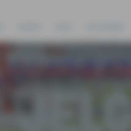
TA
PAŠVALDĪBA
IESTĀDES
KAPITĀLSABIEDRĪBAS