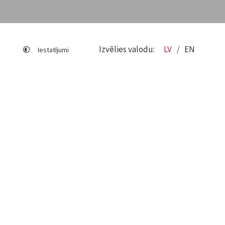
Izvēlies valodu:
LV
EN
Iestatījumi
Lapas karte
Viegli lasīt