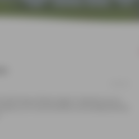
zu
18/04/2016
ā (ZOC) ieguva “Biolars/Jelgava” volejbolisti, kas trīs
 panākumu ar 2-0. Rezultatīvākais sezonas pēdējā spēlē bija
.