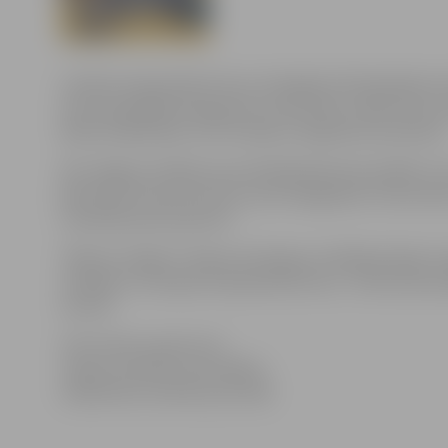
Latvijas čempionāta bronzu Zemgales Olimpiskajā centr
setos apspēlēja Daugavpils Universitāti, sērijā svinot
Matīss Gabdulļins, kurš izcēlās ar 20 gūtiem punktiem
Pēc sāpīga zaudējuma pusfinālsērijā piecās spēlēs (2-3
jāaizvada cīņas par bronzu pret Daugavpils Universitāt
uzskatāma par pastarīti.
“Biolars/Jelgava” šajā sezonā ieguvusi Baltijas līgas S
medaļas un Latvijas čempionāta bronzu. Tieši sezonas 
sezonā.
Informācija sagatavota
Jelgavas pilsētas pašvaldības
Sabiedrisko attiecību pārvaldē