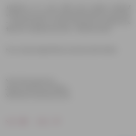
Jāpiebilst, ka 4. vietu 3000 metru kavēkļu skrējienā
izcīnīja mūsu sportiste Anastasija Vidončikova (viņas laiks
– 12:29,39 minūtes), savukārt A.Ševčenko arī piektā vieta
400 metru skrējienā (rezultāts – 59,84 sekundes).
Foto: Latvijas Vieglatlētikas savienība, Māris Rožāns
Informācija sagatavota
Jelgavas pilsētas pašvaldības
Sabiedrisko attiecību pārvaldē
Drukāt
Dalīties