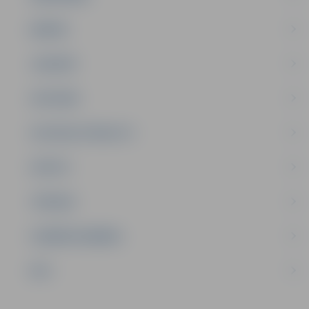
ĢIMENE
JAUNIEŠI
SATIKSME
SOCIĀLAIS ATBALSTS
SPORTS
TŪRISMS
UZŅĒMĒJDARBĪBA
NVO