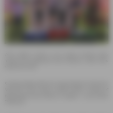
Zelta medaļu izcīnīja un par Latvijas čempioni diska
mešanā kļuva jelgavniece Dace Šteinerte, raidot disku
49,36 metrus tālu.
Sudraba godalgu 400 metru barjerskrējienā izcīnīja Anna
Ševčenko, veicot distanci 1:04,09 minūtēs. Sudrabs arī
šķēpmetējam Gatim Čakšam no Jelgavas – viņa rezultāts
75,84 metri.