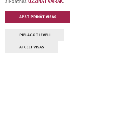
sīkdatnes.
UZZINĀT VAIRĀK
.
APSTIPRINĀT VISAS
PIELĀGOT IZVĒLI
ATCELT VISAS
Kontakti
Jelgavas valstpilsētas pašvaldība
Lielā iela 11, Jelgava, LV-3001