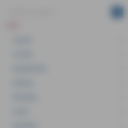
ZIŅAS
JAUNUMI
IZGLĪTĪBA
NODARBINĀTĪBA
PASĀKUMI
PAŠVALDĪBA
PILSĒTA
SABIEDRĪBA