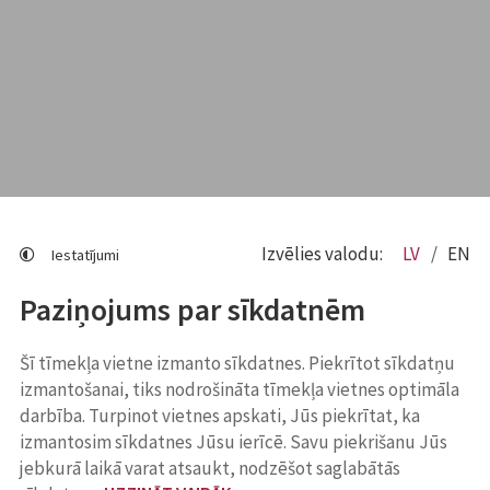
Izvēlies valodu:
LV
EN
Iestatījumi
Paziņojums par sīkdatnēm
Šī tīmekļa vietne izmanto sīkdatnes. Piekrītot sīkdatņu
izmantošanai, tiks nodrošināta tīmekļa vietnes optimāla
darbība. Turpinot vietnes apskati, Jūs piekrītat, ka
izmantosim sīkdatnes Jūsu ierīcē. Savu piekrišanu Jūs
jebkurā laikā varat atsaukt, nodzēšot saglabātās