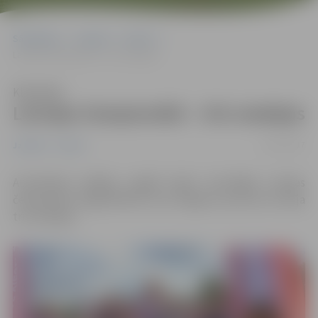
Sākumlapa
Jaunumi
Sports
Latvijas čempionātā – trīs medaļas
Klausīties
Latvijas čempionātā – trīs medaļas
31/07/2017
Jaunumi
Sports
Aizvadītajā nedēļas nogalē Ogrē norisinājās Latvijas
čempionāts vieglatlētikā, kurā Jelgavas sportisti izcīnīja
trīs medaļas.