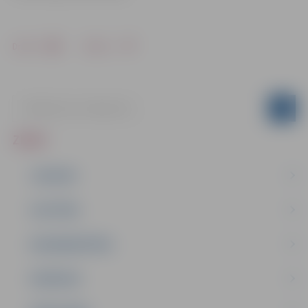
Drukāt
Dalīties
ZIŅAS
JAUNUMI
IZGLĪTĪBA
NODARBINĀTĪBA
PASĀKUMI