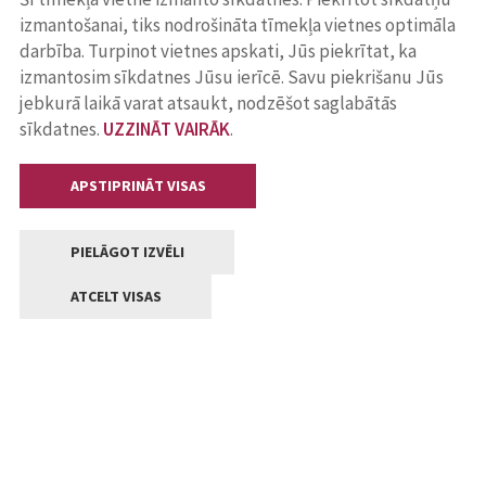
izmantošanai, tiks nodrošināta tīmekļa vietnes optimāla
darbība. Turpinot vietnes apskati, Jūs piekrītat, ka
izmantosim sīkdatnes Jūsu ierīcē. Savu piekrišanu Jūs
jebkurā laikā varat atsaukt, nodzēšot saglabātās
sīkdatnes.
UZZINĀT VAIRĀK
.
APSTIPRINĀT VISAS
PIELĀGOT IZVĒLI
ATCELT VISAS