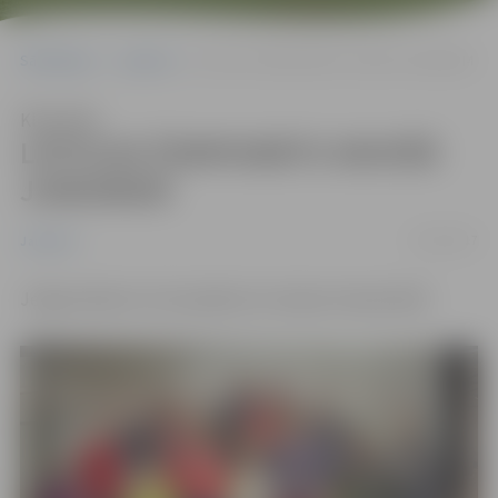
Sākumlapa
Jaunumi
LATVIJAS ČEMPIONĀTS SKVOŠĀ JUNIORIEM
Klausīties
LATVIJAS ČEMPIONĀTS SKVOŠĀ
JUNIORIEM
21/02/2017
Jaunumi
Jelgavniekiem izcili panākumi Latvijas čempionātā!