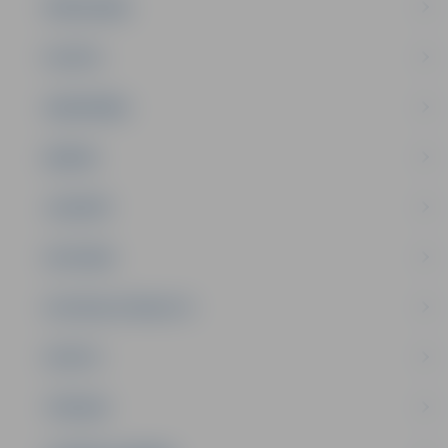
PAŠVALDĪBA
PILSĒTA
SABIEDRĪBA
ĢIMENE
JAUNIEŠI
SATIKSME
SOCIĀLAIS ATBALSTS
SPORTS
TŪRISMS