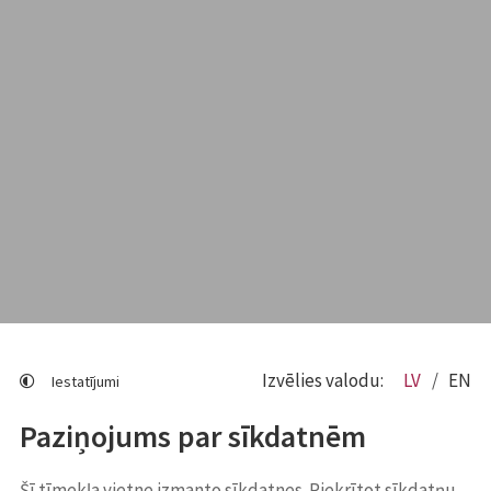
Izvēlies valodu:
LV
EN
Iestatījumi
Paziņojums par sīkdatnēm
Šī tīmekļa vietne izmanto sīkdatnes. Piekrītot sīkdatņu