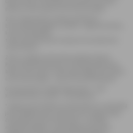
Olgu Žuravsku. O.Žuravskai ar minimālo divu punktu
pārsvaru tomēr izdevās izcīnīt bronzas medaļu.
Zēnu U19 grupā divas medaļas spīdoliešiem –
bronza Kārlim Kaltiginam, sudrabs – Augustam Ūbelim,
kuram sīvā finālspēlē
tomēr neizdevās atņemt čempiona titulu ķekavietim
Jānim Plūmem.
Zelts arī Jelgavas 4.vidusskolas skolēnam Paulam
Rozenvaldam BU13 grupā, kurš finālā pārspēja skolas
biedru Lukasu Kanču. L.Kančs bija vienīgais, kam izdevās
izcīnīt divas medaļas – viņam arī bronza BU15 grupā.
GU13 grupā divas medaļas jelgavniecēm – zelts
Kristenai Kančai, sudrabs – Laurai Badūnei.
“Jelgavas juniori kārtējo reizi apliecināja, ka ir nopietnākā
jauno spēlētāju kalve Latvijā. Ar junioru sniegumu šajā
čempionātā varam būt apmierināti – visi izdarīja
maksimāli iespējamo – gan medaļnieki, gan jaunie