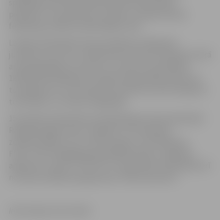
spēlētāji, kam čempionāts bija pirmā sacensību
pieredze” rezumē junioru trenere, Latvijas Skvoša
federāciajs valdes locekle Baiba Lulle.
Latvijas čempionāts vēl nav beidzies U19 grupas
junioriem, kuri 25. un 26.februārī cīnīsies arī pamatturnīrā
ar pieaugušajiem. Ar junioru un senioru sacensībām
18.februārī aizsākās 15. Latvijas čempionātā skvošā, kas
turpināsies 25. un 26. februārī, kad tiks izcīnīti čempionu
tituli dāmu un vīriešu kategorijās.
15.Latvijas čempionātu skvošā atbalsta Stereotaktiskās
Radioķirurģijas centrs “Sigulda”, SIA “Ģimenes
zobārstniecība”, AS “Tukuma piens”, SIA “Maiznīca
Flora”, SIA “Poligrāfijas grupa MŪKUSALA”, reklāmas
aģentūra “Leone”, IK “R.C.T.S.”. Čempionātu līdzfinansē arī
no valsts budžeta programmas “Valsts sportam”.
Informācija, foto: BLulle