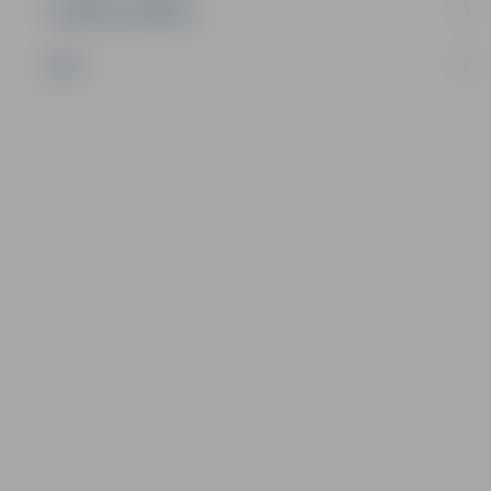
UZŅĒMĒJDARBĪBA
NVO