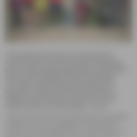
Trešo gadu pēc kārtas par par Latvijas junioru
čempioni skvošā, kas tiek noskaidrota U19 grupā,
kļuvusi Jelgavas Spīdolas ģimnāzijas skolniece Elīza
Dombrovska. Veiksmīgi 18.februārī notikušajā
15.Latvijas čempionātā skvošā startēja arī citi
jelgavnieki. Jelgavas pilsēta tika pārstāvēta ar
kuplāko sportistu skaitu starp juniorem, kā arī
kopumā izcīnīja visvairāk medaļas – 9 no 15.
U19 grupā Elīza Dombrovska finālā pārliecinoši pārspēja
pļaviņieti Annu Esiņu. Spraigāka cīņa piecos geimos
izvērsās starp divām jelgavniecēm – Kristenu Kanču un