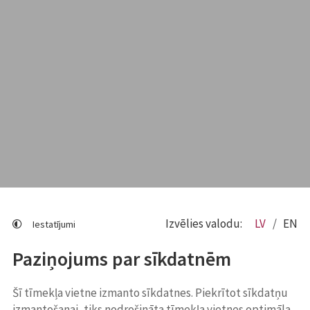
Izvēlies valodu:
LV
EN
Iestatījumi
Paziņojums par sīkdatnēm
Šī tīmekļa vietne izmanto sīkdatnes. Piekrītot sīkdatņu
izmantošanai, tiks nodrošināta tīmekļa vietnes optimāla