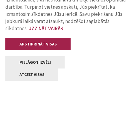
darbība. Turpinot vietnes apskati, Jūs piekrītat, ka
izmantosim sīkdatnes Jūsu ierīcē. Savu piekrišanu Jūs
jebkurā laikā varat atsaukt, nodzēšot saglabātās
sīkdatnes.
UZZINĀT VAIRĀK
.
APSTIPRINĀT VISAS
PIELĀGOT IZVĒLI
ATCELT VISAS
Kontakti