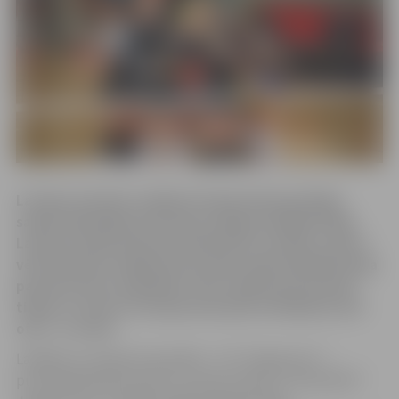
Latvijas sieviešu volejbola čempionāta godalgu
sadali ietekmējis komandu sniegums Baltijas līgā.
Latvijas čempionāta pusfināla pāri noteikti, ņemot
vērā sieviešu volejbola komandu sekmes Baltijas līga
pamatturnīrā. Augstāko vietu ieņēmusī komanda
tiekas ar ceturto Latvijas komandu vērtējumā, bet
otrā – ar trešo.
Labākā no Latvijas komandām – VK “Jelgava/LU” –
pusfinālsērijā līdz divām uzvarām tiekas ar “RSU/MVS”.