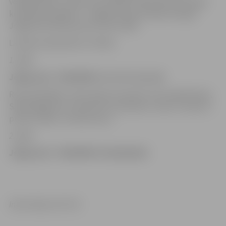
volejbolistēm. Jāuzsver, ka spēle notika nevis ierastajā
komandas mājvietā – Jelgavas Sporta hallē, bet gan
Jelgavas Novada sporta centra zālē.
Latvijas čempionāts 1/2 fināls
1.spēle
Jelgava/LU – RSU/MVS 1:3 (-17;7;-22;-14)
Rezultatīvākās- Anna Lejiņa 12 punkti, Ilze Liepiņlauska,
Sanda Ragozina- katrai pa 11 punktiem, Inese Jursona 9
punkti, libero- Kristīne Lece.
2.spēle
Jelgava/LU – RSU/MVS 3:0 (18;18;25)
Informācija: LVF, SSC