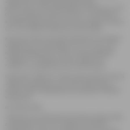
Jelgavnieces izrādījās pārākas Baltijas līgas
pamatturnīrā, uzvarot abās spēlēs ar rezultātu 3:1 un 3:0.
Otru pusfināla pāri veido VK “miLATss” un SK “Babīte”,
kas Baltijas līgas pamatturnīrā uzvaras sadalīja uz pusēm
(3:1, 1:3). Lai iekļūtu finālā, jāuzvar divas spēles.
Kā pirmās Latvijas čempionāta finālā iekļuva SK “Babīte”
volejbolistes, kas savās mājās ar 3:2 (-22, -23, 25, 21, 6)
izrādījās pārākas pār VK “miLATs”. Otrā pusfinālsērijā
“Jelgava/LU” izlīdzināja rezultātu sērijā pret VK
“miLATss” (1:1), gūdama uzvaru ar 3:0 (18, 18, 25).
Izšķirošā VK “Jelgava/LU” spēle notiks sestdien, 25.martā
Jelgavas Novada sporta centra zālē. Spēles sākums
pulksten 16.00. Finālā jelgavnieces jau gaida SK “Babīte”
volejbolistes.
Iepriekšējās spēles
Jelgavnieces pusfināla sēriju līdz divām uzvarām uzsāka
ar nepatīkamu četru setu zaudējumu “RSU/MVS”