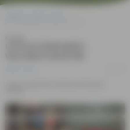
Sākumlapa
Jaunumi
Sports
LATVIJAS ČEMPIONĀTS VOLEJBOLĀ SIEVIETĒM
Klausīties
LATVIJAS ČEMPIONĀTS
VOLEJBOLĀ SIEVIETĒM
22/03/2017
Jaunumi
Sports
Jelgavas volejbolistēm izšķirošā pusfināla spēle
25.martā!