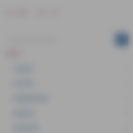
Drukāt
Dalīties
ZIŅAS
JAUNUMI
IZGLĪTĪBA
NODARBINĀTĪBA
PASĀKUMI
PAŠVALDĪBA