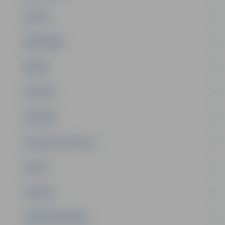
PILSĒTA
SABIEDRĪBA
ĢIMENE
JAUNIEŠI
SATIKSME
SOCIĀLAIS ATBALSTS
SPORTS
TŪRISMS
UZŅĒMĒJDARBĪBA