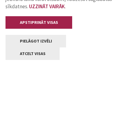
sīkdatnes.
UZZINĀT VAIRĀK
.
APSTIPRINĀT VISAS
PIELĀGOT IZVĒLI
ATCELT VISAS
Kontakti
Jelgavas valstpilsētas pašvaldība
Lielā iela 11, Jelgava, LV-3001