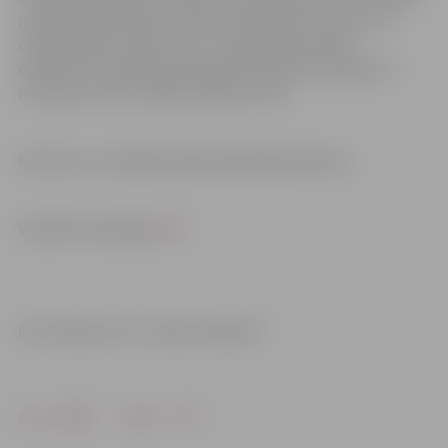
ne skolotāji nedrīkst atrasties dzelzceļa tuvumā, vai
citādi pakļaut riskam savu un apkārtējo cilvēku
drošību! Uzvarētāju paziņošana notiks līdz šī gada 11.
novembrim LDz sociālo mediju kontos.
Konkursa uzvarētājus gaida izglītojošas balvas.
Vairāk informācijas
ŠEIT.
Informācija: VAS “Latvijas dzelzceļš”
Drukāt
Dalīties