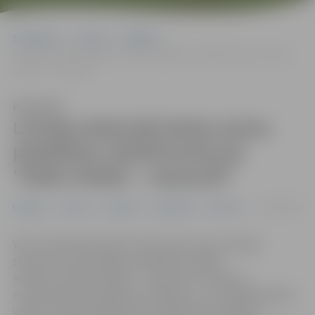
Sākumlapa
Jaunumi
Izglītība
Latvijas dzelzceļš skolas aicina piedalīties radošā konkursā “Redzi
sliedes – nopauzē!”
Klausīties
Latvijas dzelzceļš skolas aicina
piedalīties radošā konkursā
“Redzi sliedes – nopauzē!”
04/10/2022
Izglītība
Jaunumi
Pasākumi
Sabiedrība
Satiksme
VAS “Latvijas dzelzceļš” (LDz) aicina visus Latvijas
skolēnus un skolotājus piedalīties radošā
konkursā “Redzi sliedes – nopauzē!”. Konkurss
norisināsies līdz šī gada 21. oktobrim, un tā dalībniekiem
video formātā radošā veidā ir jāiedzīvina drošības