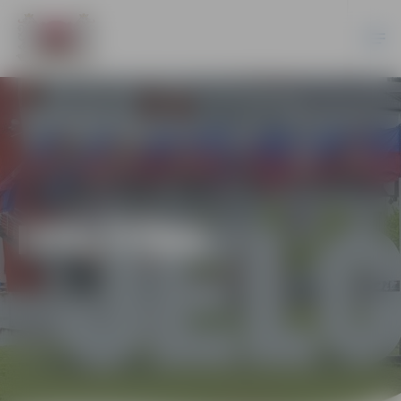
IZGLĪTĪBA