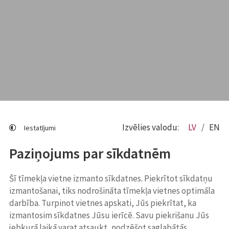
Izvēlies valodu:
LV
EN
Iestatījumi
Paziņojums par sīkdatnēm
Šī tīmekļa vietne izmanto sīkdatnes. Piekrītot sīkdatņu
izmantošanai, tiks nodrošināta tīmekļa vietnes optimāla
darbība. Turpinot vietnes apskati, Jūs piekrītat, ka
izmantosim sīkdatnes Jūsu ierīcē. Savu piekrišanu Jūs
jebkurā laikā varat atsaukt, nodzēšot saglabātās