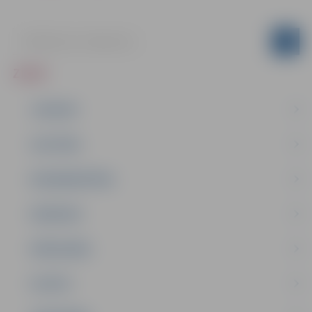
ZIŅAS
JAUNUMI
IZGLĪTĪBA
NODARBINĀTĪBA
PASĀKUMI
PAŠVALDĪBA
PILSĒTA