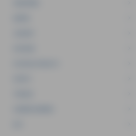
SABIEDRĪBA
ĢIMENE
JAUNIEŠI
SATIKSME
SOCIĀLAIS ATBALSTS
SPORTS
TŪRISMS
UZŅĒMĒJDARBĪBA
NVO