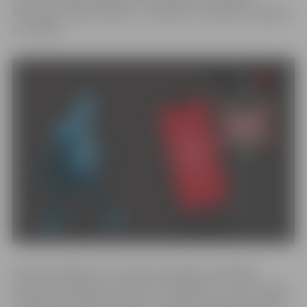
kampaņas “Redzi sliedes – nopauzē!” vizuālais risinājums
un sauklis.
Vizuālo risinājumu un saukli var izdejot, izdziedāt,
iekustināt zīmējumā, atainot “flešmobā” un citos veidos.
Svarīgi atcerēties, ka video uzņemšanas laikā ne skolēni,