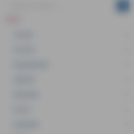
ZIŅAS
JAUNUMI
IZGLĪTĪBA
NODARBINĀTĪBA
PASĀKUMI
PAŠVALDĪBA
PILSĒTA
SABIEDRĪBA