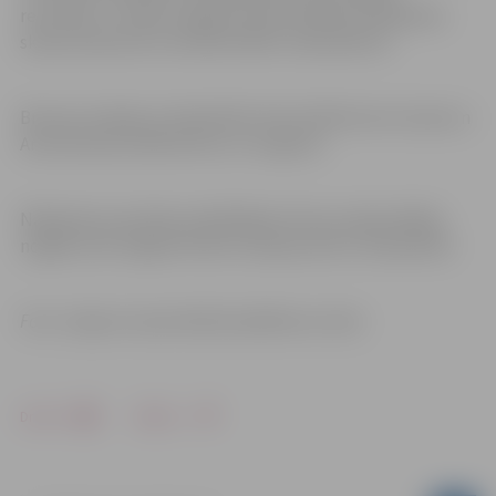
rezultātu,” norāda Jelgavas Specializētās peldēšanas
skolas direktores vietnieks Māris Lindenbaums.
Bronzas medaļu izcīnīja Kārlis Vilciņš 200 metros brasā un
Anna Geraseva 200 metros uz muguras.
Nākamās sacensības peldētājiem būs jau šajā nedēļas
nogalē, kad Jelgavā notiks Latvijas junioru čempionāts.
Foto: Jelgavas Specializētā peldēšanas skola
Drukāt
Dalīties