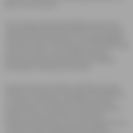
gadus veco puišu grupā.
Vēl no Jelgavas Specializētās peldēšanas skolas zelta
medalu izcīnīja Deniss Okulovs 200 metros brasā, Nikola
Elpe 200 metros brīvajā stilā (šis ir otrs augstvērtīgākais
sacensību rezultāts – 575 FINA punkti) un Rūta Šķirus 200
metros brasā. Zelts arī puišu stafetes komandai –
Robertam Lejniekam, Denisam Okulovam, Krišjānim
Rozenbildam un Nikolasam Deičmanam.
Sudraba medaļu čempionātā izcīnīja Roberts Lejnieks
200 metros uz muguras un Anastasija Fortele 200 metros
uz muguras, kā arī meiteņu otrā stafetes komanda –
Anna Geraseva, Luīze Adamoviča, Zane Markova, Marta
Upeniece. “Mūsu pirmā meiteņu komanda tika
diskvalificēta par pāragru startu etapu maiņas laikā, kaut
rezultāta izteiksmē uzrādīja pārliecinoši labāko