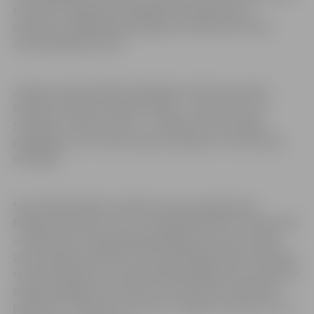
sacensību programmā lielākoties bija 200 metru
distances, lielākā daļa peldētāju startēja tikai vienā
individuālajā distancē.
Jelgavas Specializētās peldēšanas skolas komanda
kopumā izcīnīja visvairāk medaļu – sešas zelta, trīs
sudraba un divas bronzas –, atstājot aiz sevis Ogres
peldētājus ar trīs zelta, divām sudraba un trīs bronzas
medaļām.
Sacensībās lielākos panākumus guva jelgavnieks
Nikolass Deičmans, kurš uzvarēja 200 metros brīvajā stilā
un 200 metros kompleksajā peldējumā, kā arī izcīnīja
zelta medaļu 4×100 metru kombinētajā stafetē. Nikolasa
rezultāts 200 metru kompleksajā peldējumā ir sacensību
augstvērtīgākais rezultāts, kas novērtēts ar 628 FINA
punktiem. Turklāt šis ir arī jauns Jelgavas rekords 15–16