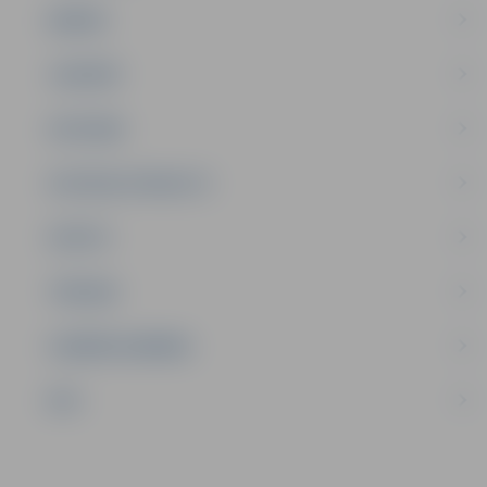
ĢIMENE
JAUNIEŠI
SATIKSME
SOCIĀLAIS ATBALSTS
SPORTS
TŪRISMS
UZŅĒMĒJDARBĪBA
NVO