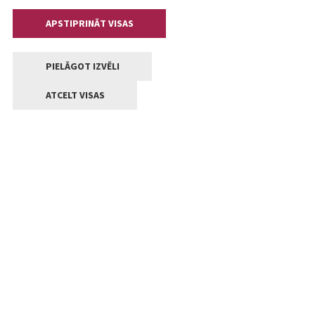
APSTIPRINĀT VISAS
PIELĀGOT IZVĒLI
ATCELT VISAS
Kontakti
Jelgavas valstpilsētas pašvaldība
Lielā iela 11, Jelgava, LV-3001
+371 63005522