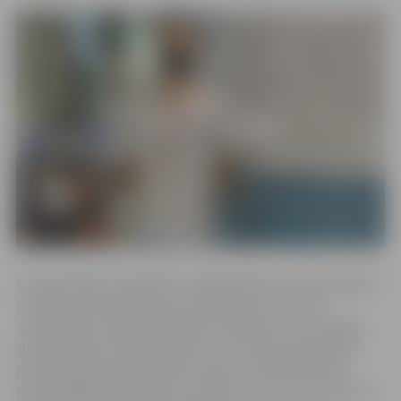
Čempionātā startēja 2007.–2008. gadā dzimušas jaunietes
un 2006.–2007. gadā dzimuši jaunieši ar Covid-19
vakcinācijas vai pārslimošanas sertifikātu. Sacensībām
tika pieteikts 141 dalībnieks no 16 Latvijas komandām.
Katrs dalībnieks drīkstēja startēt ne vairāk kā divās
individuālajās distancēs un stafetē, taču, ņemot vērā, ka