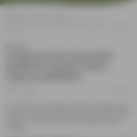
Sākumlapa
Jaunumi
Sports
Latvijas jauniešu čempionātā peldēšanā visvairāk medaļu – Jelgavas
peldētājiem
Klausīties
Latvijas jauniešu čempionātā
peldēšanā visvairāk medaļu –
Jelgavas peldētājiem
08/12/2021
Jaunumi
Sports
3. decembrī LLU peldbaseinā Jelgavā norisinājās Latvijas
jauniešu čempionāts peldēšanā. Visvairāk medaļu izcīnīja
mājinieki – Jelgavas Specializētās peldēšanas skolas
audzēkņi.