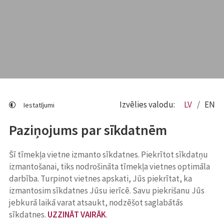
Izvēlies valodu:
LV
EN
Iestatījumi
Paziņojums par sīkdatnēm
Šī tīmekļa vietne izmanto sīkdatnes. Piekrītot sīkdatņu
izmantošanai, tiks nodrošināta tīmekļa vietnes optimāla
darbība. Turpinot vietnes apskati, Jūs piekrītat, ka
izmantosim sīkdatnes Jūsu ierīcē. Savu piekrišanu Jūs
jebkurā laikā varat atsaukt, nodzēšot saglabātās
sīkdatnes.
UZZINĀT VAIRĀK
.