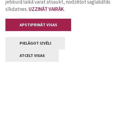
jebkurā laikā varat atsaukt, nodzēšot saglabātās
sīkdatnes.
UZZINĀT VAIRĀK
.
APSTIPRINĀT VISAS
PIELĀGOT IZVĒLI
ATCELT VISAS
Kontakti
Jelgavas valstpilsētas pašvaldība
Lielā iela 11, Jelgava, LV-3001