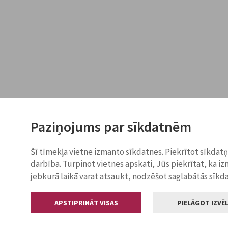
Paziņojums par sīkdatnēm
Šī tīmekļa vietne izmanto sīkdatnes. Piekrītot sīkdat
darbība. Turpinot vietnes apskati, Jūs piekrītat, ka i
jebkurā laikā varat atsaukt, nodzēšot saglabātās sīkd
APSTIPRINĀT VISAS
PIELĀGOT IZVĒL