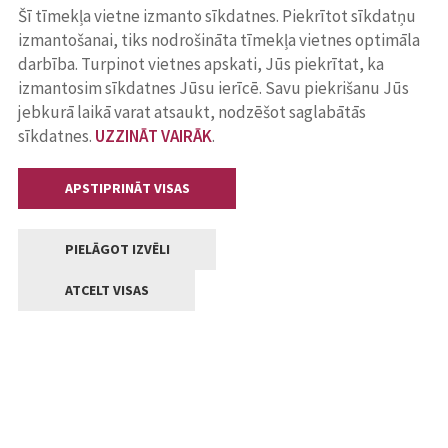
Šī tīmekļa vietne izmanto sīkdatnes. Piekrītot sīkdatņu
izmantošanai, tiks nodrošināta tīmekļa vietnes optimāla
darbība. Turpinot vietnes apskati, Jūs piekrītat, ka
izmantosim sīkdatnes Jūsu ierīcē. Savu piekrišanu Jūs
jebkurā laikā varat atsaukt, nodzēšot saglabātās
sīkdatnes.
UZZINĀT VAIRĀK
.
APSTIPRINĀT VISAS
PIELĀGOT IZVĒLI
ATCELT VISAS