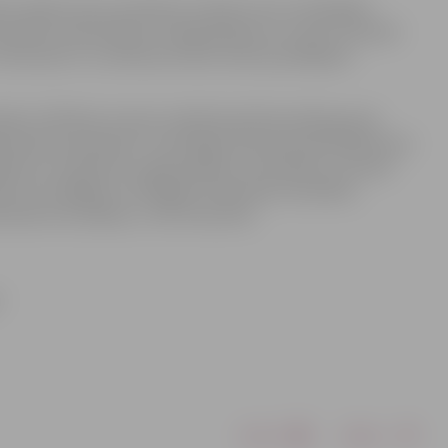
ielu izpēti, jaunu produktu izveidi, kuros ir bioloģiski
eriālu izmantošanai. Līdzīgi pētījumu virzieni ir aktuāli
nteresanti ir uzzināt par katras valsts jaunākajiem
jekta «Pārtikas nozares zinātniski pētnieciskās grupas
ieredzes apmaiņas ir nozīmīgas ikvienai iesaistītajai pusei.
pētījumu virzieniem un galvenajiem rezultātiem, ko esam
. Mēs visi strādājam ar līdzīgām modernām metodēm,
ieži vien atšķiras,» tā E.Straumīte.
”
Drukāt
Dalīties