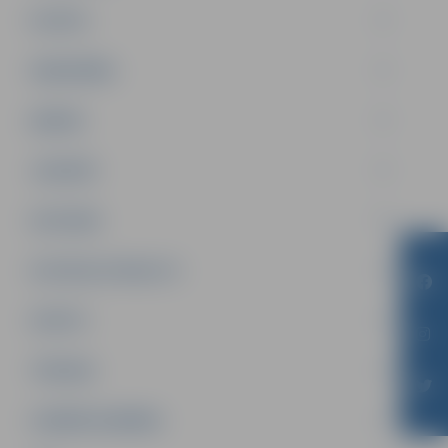
PILSĒTA
SABIEDRĪBA
ĢIMENE
JAUNIEŠI
SATIKSME
SOCIĀLAIS ATBALSTS
SPORTS
TŪRISMS
UZŅĒMĒJDARBĪBA