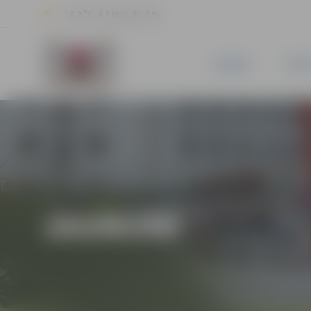
18.2 °C, 4.1 m/s, 81.2 %
JAUNUMI
PILSĒ
JAUNUMI