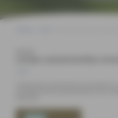
Sākumlapa
Jaunumi
Latvijas Lauksaimniecības universitāt
Klausīties
Latvijas Lauksaimniecības unive
Jaunumi
16.maijā Latvijas Lauksaimniecības universitātē (LLU),
savstarpējas pieredzes apmaiņai pārtikas nozarē, vies
Nīderlandē.