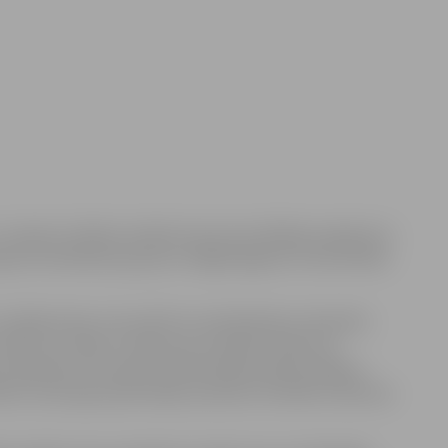
 turpinot zinātnes izpētes braucienu Baltijas reģionā un
ojas 24 zinātnieku grupa no Vāgeningenas Universitātes
U pētījumiem, kas saistīti ar antioksidantu dinamiku
etekmi uz diļļu un dzērveņu kvalitāti, šķidruma
spektiem. Savukārt nīderlandieši iepazīstināja ar
tēnu, kartupeļu pārstrādes produktu kvalitāti, laktozes