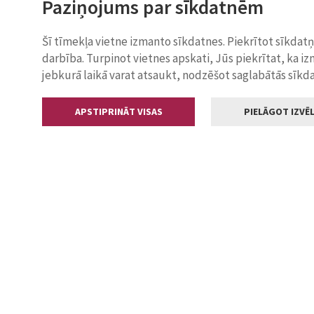
Paziņojums par sīkdatnēm
Šī tīmekļa vietne izmanto sīkdatnes. Piekrītot sīkdat
darbība. Turpinot vietnes apskati, Jūs piekrītat, ka i
jebkurā laikā varat atsaukt, nodzēšot saglabātās sīkd
APSTIPRINĀT VISAS
PIELĀGOT IZVĒL
Kontakti
Jelgavas valstp
Lielā iela 11
+371 630055
pasts@jelga