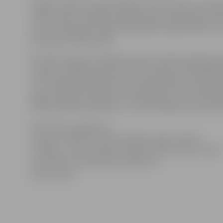
Projekta laikā tiek veikti pētījumi, kas saistīti ar izejv
aktīvas vielas, meklēti risinājumi jaunu iepakojuma mat
arī citviet pasaulē, tāpēc pētniekiem īpaši aktuāli un i
pētījumiem šajās jomās.
Kā vērtē Eiropas Sociālā fonda (ESF) līdzfinansētā pro
izveide» vadītāja Evita Straumīte, šādas savstarpējās p
«Tā ir iespēja gan parādīt sevi, iepazīstināt ar mūsu 
ieguvuši, gan uzzināt par aktualitātēm citās valstīs
laboratoriskām iekārtām, un tomēr pētījumu specifika b
Informāciju sagatavoja
Eiropas Sociālā fonda (ESF) līdzfinansētā projekta
“Pārtikas nozares zinātniski pētnieciskās grupas izveide
koordinatore publicitātes jautājumos
Ligita Lapiņa