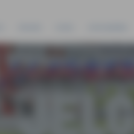
TA
PAŠVALDĪBA
IESTĀDES
KAPITĀLSABIEDRĪBAS