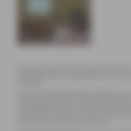
16.maijā Latvijas Lauksaimniecības universitātē (LLU),
savstarpējas pieredzes apmaiņai pārtikas nozarē, vies
Nīderlandē.
Nīderlandes zinātnieki galvenokārt interesējās par LL
miežu pārstrādes procesos, dažādu kaltēšanas veidu i
hromatogrāfijas metodēm un dažādiem ekonomiskiem a
saviem pētījumu virzieniem, kas saistīti ar kviešu glu
pārstrādi un iesala ražošanas procesu izpēti.