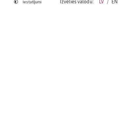
Izvēlies valodu:
LV
EN
Iestatījumi
Lapas karte
Viegli lasīt
Sociālo mediju lietošana
Sīkdatņu izmantošana
Piekļūstamības paziņojums