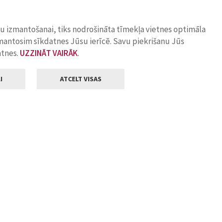
ņu izmantošanai, tiks nodrošināta tīmekļa vietnes optimāla
zmantosim sīkdatnes Jūsu ierīcē. Savu piekrišanu Jūs
atnes.
UZZINĀT VAIRĀK
.
I
ATCELT VISAS
Klientu apkalpošana
ilsētas pašvaldība
Darba laiks
, Jelgava, LV-3001
Pirmdienās
8.00 - 18.00
Otrdienās
8.00 - 17.00
22
Trešdienās
8.00 - 17.00
va.lv