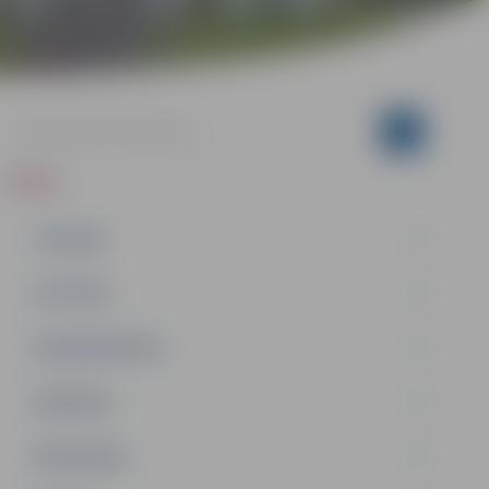
ZIŅAS
JAUNUMI
IZGLĪTĪBA
NODARBINĀTĪBA
PASĀKUMI
PAŠVALDĪBA