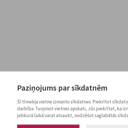
Paziņojums par sīkdatnēm
Šī tīmekļa vietne izmanto sīkdatnes. Piekrītot sīkdat
darbība. Turpinot vietnes apskati, Jūs piekrītat, ka i
jebkurā laikā varat atsaukt, nodzēšot saglabātās sīkd