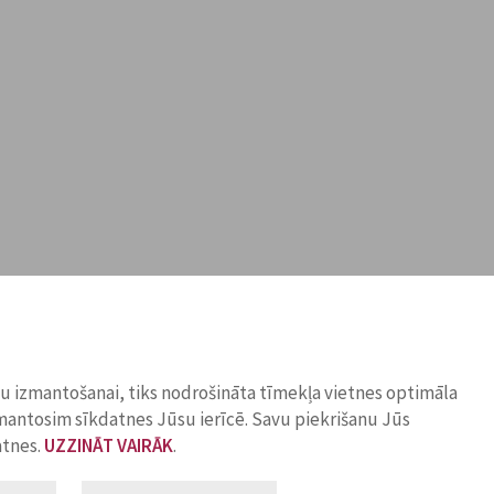
ņu izmantošanai, tiks nodrošināta tīmekļa vietnes optimāla
zmantosim sīkdatnes Jūsu ierīcē. Savu piekrišanu Jūs
atnes.
UZZINĀT VAIRĀK
.