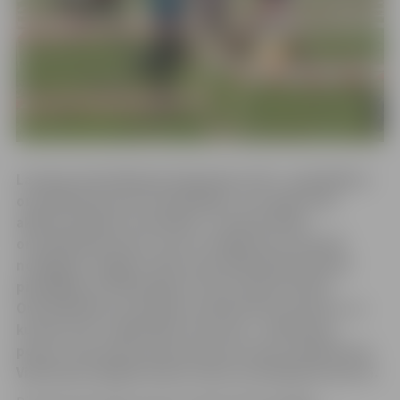
Latvijas Orientēšanās federācija
(LOF)
, sadarbībā ar
orientēšanās sporta biedrībām, otro gadu rīko
aktīvās atpūtas sacensības “Latvijas Skolu
orientēšanās kauss”, kas ar finālposmu 19.aprīlī
noslēgsies Jelgavā. Pērn sportiskā piedzīvojumā
piedalījās ap 700 skolēnu no 91 Latvijas skolas.
Orientēšanās sacensības notiek četros posmos, no
kuriem trīs ir reģionālie, bet viens – Vislatvijas
posms. Visu četru posmu ietvaros tiks noskaidrotas
Vislatvijas labākās skolas tituls orientēšanās sportā.