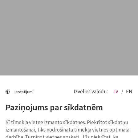
Izvēlies valodu:
LV
EN
Iestatījumi
Paziņojums par sīkdatnēm
Šī tīmekļa vietne izmanto sīkdatnes. Piekrītot sīkdatņu
izmantošanai, tiks nodrošināta tīmekļa vietnes optimāla
darbība. Turpinot vietnes apskati, Jūs piekrītat, ka