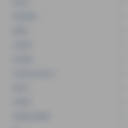
PILSĒTA
SABIEDRĪBA
ĢIMENE
JAUNIEŠI
SATIKSME
SOCIĀLAIS ATBALSTS
SPORTS
TŪRISMS
UZŅĒMĒJDARBĪBA