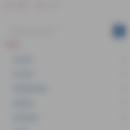
Drukāt
Dalīties
ZIŅAS
JAUNUMI
IZGLĪTĪBA
NODARBINĀTĪBA
PASĀKUMI
PAŠVALDĪBA