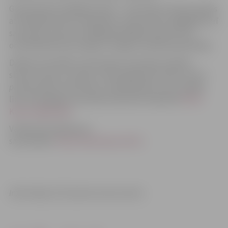
Galvenā balva labākajai skolai – SportIdent elektroniskās
atzīmēšanās skolu komplekts. Savas balvas sagādājuši arī
sacensību sponsori. 2016.gadā labākās skolas titulu
orientēšanās sportā ieguva Jelgavas Spīdolas ģimnāzija.
Dalība sacensībās ir bezmaksas. Komandu piesaka
skola
(novadu un pilsētu vispārizglītojošās skolas, kā arī
profesionālās vidusskolas)
, reģistrējoties vienu nedēļu
līdz attiecīgajam sacensību posmam tiešsaistē
Skolu
Kausa mājas lapā
.
Vairāk informācijas par
sacensībām:
http://skolukauss.lof.lv/
.
Informācija: LOF, Sporta servisa centrs