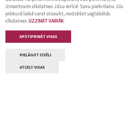
izmantosim sīkdatnes Jūsu ierīcē. Savu piekrišanu Jūs
jebkurā laikā varat atsaukt, nodzēšot saglabātās
sīkdatnes.
UZZINĀT VAIRĀK
.
APSTIPRINĀT VISAS
PIELĀGOT IZVĒLI
ATCELT VISAS
Kontakti