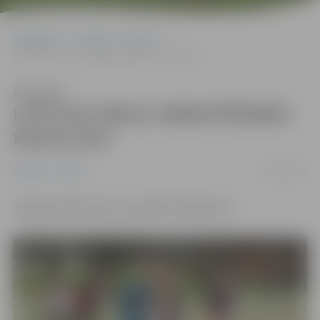
Sākumlapa
Jaunumi
Sports
LATVIJAS SKOLU ORIENTĒŠANĀS KAUSS 2017
Klausīties
LATVIJAS SKOLU ORIENTĒŠANĀS
KAUSS 2017
06/04/2017
Jaunumi
Sports
Jelgavā notiks skolu sacensību finālposms!