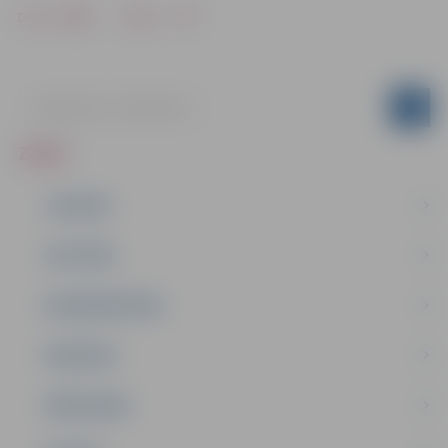
Drukāt
Dalīties
ZIŅAS
JAUNUMI
IZGLĪTĪBA
NODARBINĀTĪBA
PASĀKUMI
PAŠVALDĪBA