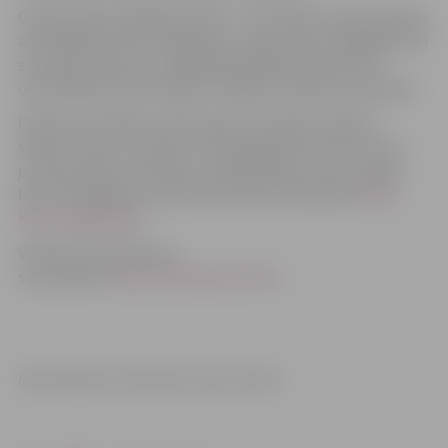
Galvenā balva labākajai skolai – SportIdent elektroniskās
atzīmēšanās skolu komplekts. Savas balvas sagādājuši arī
sacensību sponsori. 2016.gadā labākās skolas titulu
orientēšanās sportā ieguva Jelgavas Spīdolas ģimnāzija.
Dalība sacensībās ir bezmaksas. Komandu piesaka
skola
(novadu un pilsētu vispārizglītojošās skolas, kā arī
profesionālās vidusskolas)
, reģistrējoties vienu nedēļu
līdz attiecīgajam sacensību posmam tiešsaistē
Skolu
Kausa mājas lapā
.
Vairāk informācijas par
sacensībām:
http://skolukauss.lof.lv/
.
Informācija: LOF, Sporta servisa centrs