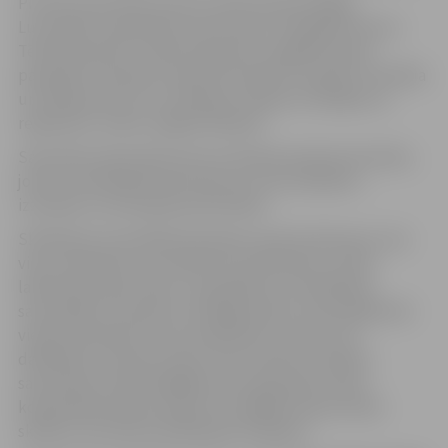
Pirmais sacesnsību posms notiks 29.martā Rīgā,
Lucavsalā, turpinoties ar Kurzemes-Zemgales posmu
Tērvetē 5.aprīlī. Trešais Vidzemes-Latgales posms
paredzēts Lubānas novada Ezerniekos 12.aprīlī. Pusfināla
un fināla posms, kur vienkopus tiksies arī labākie no
reģioniem, notiks Jelgavā 19.aprīlī.
Sacensību diena kļūs par īstu aktīvās atpūtas festivālu,
jo bez orientēšanās neiztrūks arī citas nodarbes –
izzinošas un aizraujošas aktivitātes.
Skolēniem sacensībās būs jāveic sprinta distances, kas
viņus vedīs gan cauri pilsētu ielu līkločiem un ēku
labirintiem, gan mežu. Lai piedalītos orientēšanās
sacensībās un saņemtu vērtīgas balvas, skolu jāpārstāv
vienai komandai, kuras sastāvā būtu vismaz trīs
dalībnieki, tostarp vismaz viena meitene. Skolēni
sacentīsies četrās dažādās vecuma grupās. Skolu
kopvērtējumā tiks vērtēti trīs labākie vienas skolas
skolēnu rezultāti kvalifikācijas skrējienā.