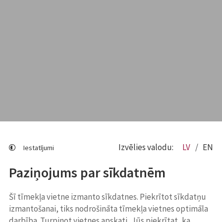
Izvēlies valodu:
LV
EN
Iestatījumi
Paziņojums par sīkdatnēm
Šī tīmekļa vietne izmanto sīkdatnes. Piekrītot sīkdatņu
izmantošanai, tiks nodrošināta tīmekļa vietnes optimāla
darbība. Turpinot vietnes apskati, Jūs piekrītat, ka