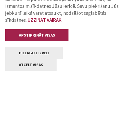
izmantosim sīkdatnes Jūsu ierīcē. Savu piekrišanu Jūs
jebkurā laikā varat atsaukt, nodzēšot saglabātās
sīkdatnes.
UZZINĀT VAIRĀK
.
APSTIPRINĀT VISAS
PIELĀGOT IZVĒLI
ATCELT VISAS
Kontakti