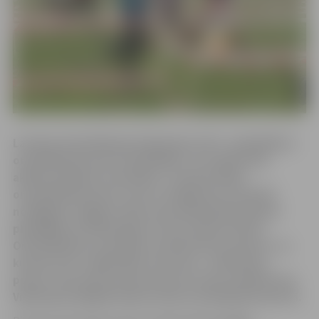
Latvijas Orientēšanās federācija
(LOF)
, sadarbībā ar
orientēšanās sporta biedrībām, otro gadu rīko
aktīvās atpūtas sacensības “Latvijas Skolu
orientēšanās kauss”, kas ar finālposmu 19.aprīlī
noslēgsies Jelgavā. Pērn sportiskā piedzīvojumā
piedalījās ap 700 skolēnu no 91 Latvijas skolas.
Orientēšanās sacensības notiek četros posmos, no
kuriem trīs ir reģionālie, bet viens – Vislatvijas
posms. Visu četru posmu ietvaros tiks noskaidrotas
Vislatvijas labākās skolas tituls orientēšanās sportā.