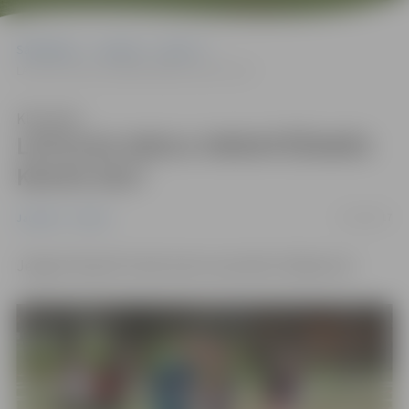
Sākumlapa
Jaunumi
Sports
LATVIJAS SKOLU ORIENTĒŠANĀS KAUSS 2017
Klausīties
LATVIJAS SKOLU ORIENTĒŠANĀS
KAUSS 2017
15/04/2017
Jaunumi
Sports
Jelgavā 19.aprīlī notiks skolu sacensību finālposms!