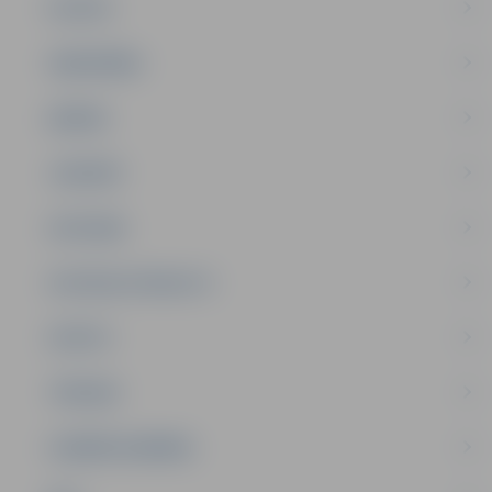
PILSĒTA
SABIEDRĪBA
ĢIMENE
JAUNIEŠI
SATIKSME
SOCIĀLAIS ATBALSTS
SPORTS
TŪRISMS
UZŅĒMĒJDARBĪBA