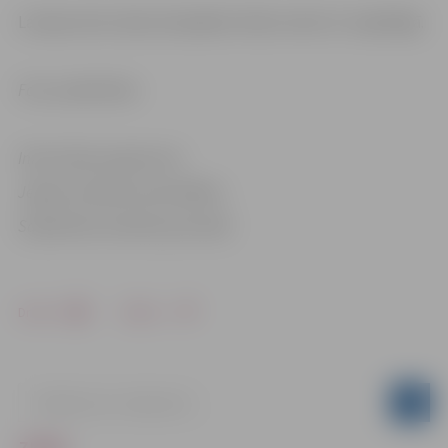
Latvijas skolu šaha olimpiādes fināls notiks 15. maijā Rīgā.
Foto: publicitātes
Informācija sagatavota
Jelgavas pilsētas pašvaldības
Sabiedrisko attiecību pārvaldē
Drukāt
Dalīties