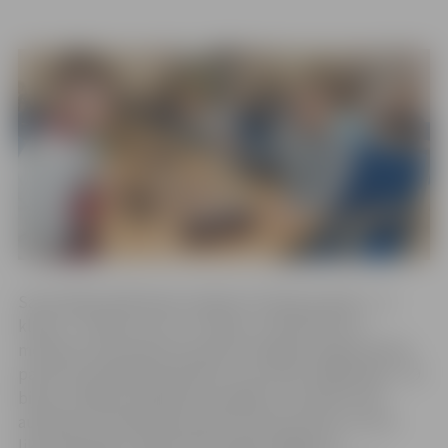
Sacensībās dalībnieki startēja trīs klašu grupās: 1.–4.
klase, 5.–9 klase un 10.–12. klase, turklāt puiši un
meitenes tika vērtēti atsevišķi. Zemgales reģiona kārtā
pavisam piedalījās 84 skolēni, no kuriem lielākā daļa – 49
bija no Jelgavas izglītības iestādēm. Visvairāk mūsu
audzēkņu startēja sākumskolas klašu grupā, un tas ir
likumsakarīgi, jo šajā mācību gadā Jelgavas 4.