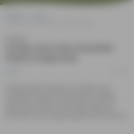
Sākumlapa
Jaunumi
Latvijas skolu šaha olimpiādes finālā arī jelgavnieki
Klausīties
Latvijas skolu šaha olimpiādes
finālā arī jelgavnieki
25/04/2019
Jaunumi
Zemgales reģiona Kompetenču attīstības centrā
norisinājās Latvijas skolu šaha olimpiādes Zemgales
reģiona kārta. Labākie trīs katrā grupā – pavisam 18
skolēni ieguva tiesības startēt Latvijas finālā. Starp
finālistiem ir septiņi Jelgavas izglītības iestāžu audzēkņi.