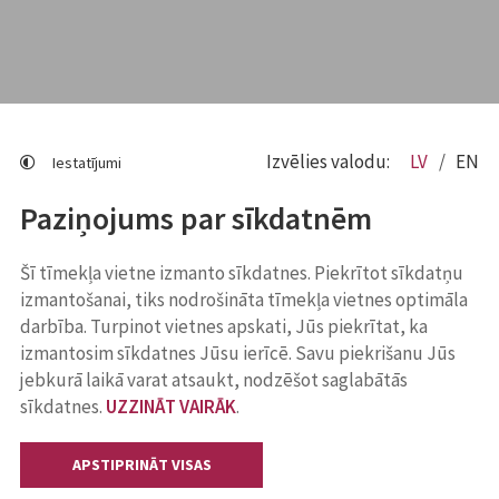
Izvēlies valodu:
LV
EN
Iestatījumi
Paziņojums par sīkdatnēm
Šī tīmekļa vietne izmanto sīkdatnes. Piekrītot sīkdatņu
izmantošanai, tiks nodrošināta tīmekļa vietnes optimāla
darbība. Turpinot vietnes apskati, Jūs piekrītat, ka
izmantosim sīkdatnes Jūsu ierīcē. Savu piekrišanu Jūs
jebkurā laikā varat atsaukt, nodzēšot saglabātās
sīkdatnes.
UZZINĀT VAIRĀK
.
APSTIPRINĀT VISAS