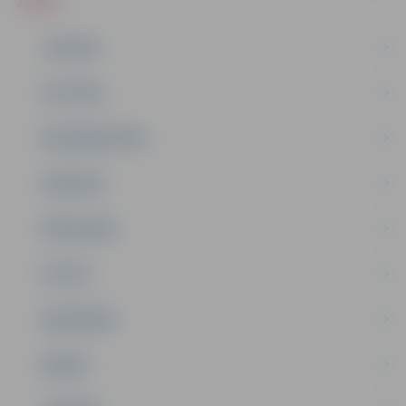
ZIŅAS
JAUNUMI
IZGLĪTĪBA
NODARBINĀTĪBA
PASĀKUMI
PAŠVALDĪBA
PILSĒTA
SABIEDRĪBA
ĢIMENE