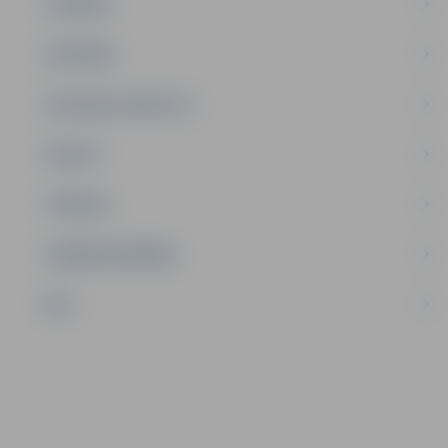
JAUNIEŠI
SATIKSME
SOCIĀLAIS ATBALSTS
SPORTS
TŪRISMS
UZŅĒMĒJDARBĪBA
NVO