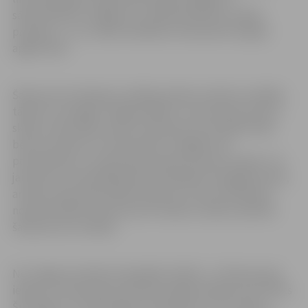
sākumskolā un Jelgavas 2. pamatskolā tika uzsākts
projekts, 1. un 2. klašu skolēniem nodrošinot iespēju
apgūt šahu.
Šaha pulciņi darbojas vairākās pilsētas mācību iestādēs,
tāpat to var apgūt Jelgavas Bērnu un jaunatnes sporta
skolā, tomēr šaha treneri novērojuši, ka mazāko klašu
bērnus iesaistīt un ieinteresēt ir vieglāk, bet
pamatskolas un vidusskolas klasēs interese noplok. Tie
jaunieši, kuri piedalījās šaha olimpiādes Zemgales kārtā,
ar šahu neaizraujas pārāk nopietni, tas esot kā blakus
nodarbe kādam citam sporta veidam, skaidro pilsētas
šaha pulciņu vadītāji.
No Jelgavas skolām olimpiādes finālā 1.–4. klašu grupā
iekļuva 4. vidusskolas skolniece Agnese Bojaruna un Ēriks
Šulzingers no Tehnoloģiju vidusskolas, kuri izcīnīja 1.