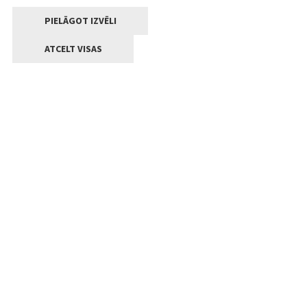
PIELĀGOT IZVĒLI
ATCELT VISAS
Kontakti
Jelgavas valstpilsētas pašvaldība
Lielā iela 11, Jelgava, LV-3001
+371 63005522
pasts@jelgava.lv
Klientu apkalpošana