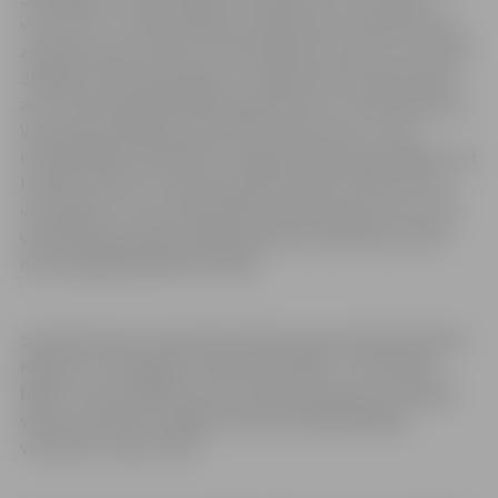
vietu. Arī 5.–9. klašu grupā uzvarēja mūsu pilsētas skolu
audzēkņi Paula Leite un Henrijs Reinis Varavs, kuri mācās
Jelgavas Valsts ģimnāzijā, un finālā viņiem pievienosies
arī 2. vietas ieguvēja Aleksa Ignatenko no 4. sākumskolas.
Vidusskolas klašu grupā puišu konkurencē 2. vietu
izcīnīja Rihards Pauniņš no Jelgavas Valsts ģimnāzijas, bet
finālā startēs arī 4. sākumskolas skolniece Elīna Līcīte –
viņa ieguva 4. vietu pamatskolas klašu grupā, bet, tā kā
vidusskolas grupā startēja tikai divas meitenes, Elīnai
dota iespēja piedalīties finālā.
Speciālu balvu vidusskolas klašu grupā saņēma Rolands
Ķiņķeris no Zemgales vidusskolas. Balvu – koka šaha
figūru torņa veidolā, pie kuras piestiprināts uzvarētāja
vārds, pasniedza Jelgavas domes priekšsēdētāja
vietnieks Jurijs Strods.