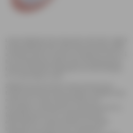
Latvijas stājhokeja izlase 8.decembrī, plkst.20.15. Jelgavā
Latvijas Krājbankas ledus hallē tiksies draudzības spēlē
ar Kanādas amatieru komandu no Kvebekas provinces. Tā
būs pirmā pārbaudes spēle Latvijas izlasei gatvaojoties
Eiropas čempionātam stājhokejā, kurš notiks 2011.gada
9.-15. maijā Jelgavā, Latvijā.
2009.gada pavasarī Krievijā, Latvijas izlase kļuva par
Eiropas čempionāta bronzas laureātiem. 2010.gada maijā
neskatoties uz valsts budžeta līdzekļu kraso
samazinājumu invalīdu sportam, pateicoties sponsoru,
(ģenerālais sponsors VAS” Latvijas Valsts Meži”,
atbalstītāji VAS „Latvijas Dzelzceļš”, SIA E.Gulbja
laboratorija, SIA „Sports Lukss”; Hokeja klubs