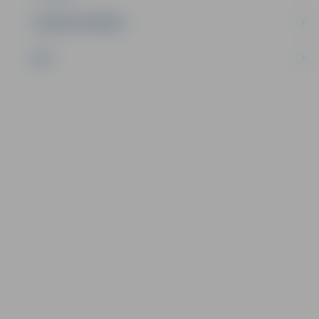
UZŅĒMĒJDARBĪBA
NVO