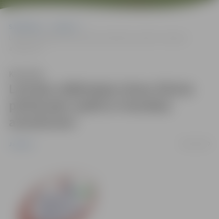
Sākumlapa
Jaunumi
Latvijas stājhokeja izlase tiksies pārbaudes spēlē ar Kanādas
amatieriem
Klausīties
Latvijas stājhokeja izlase tiksies
pārbaudes spēlē ar Kanādas
amatieriem
06/12/2010
Jaunumi