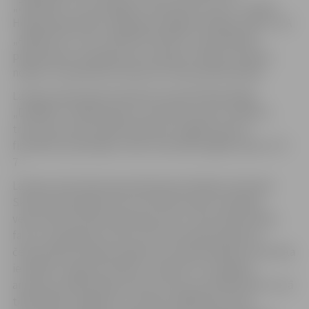
„ZEMGALE”, SIA Zemgales olimpiskais centrs, Latvijas
Hokeja federācijai, Daugavas Vanagu Kanādas valdei, SIA
„AGROLATS”, SIA „ILMAS APTIEKA”), pašvaldībām
piešķirtajam finansējumam hokejisti varēja trenēties,
nokļūt un piedalīties Pasaules čempionātā Kanādā.
Latvijas izlasei gatavošanās posmā palīdzēja Rīgas
„DINAMO” hokejisti gan ar inventāru, gan ar padomu
treniņnometnes laikā Lieldienās Jelgavā, gan arī
finansiāli, apmaksājot video materiāla sagatavošanu LTV
7.
Latvijas izlase bija pieņemšanā pie Kanādas vēstnieka
Skota Heteringtona
(Scott Heatherington)
Kanādas
vēstniecībā Latvijā. Vēstnieks pats ir aizrautīgs hokeja
fans un apsolīja just līdzi mūsu komandai pasaules
čempionātā. Kā apliecinājums tam bija Kanādas vēstnieka
ierašanās Jelgavā svētdien, 18.aprīlī uz Zemgales
amatieru hokeja līgas kausas izcīņas pusfināla spēli, kurā
tikās MMM (Jelgava) un Latvijas stājhokeja izlase