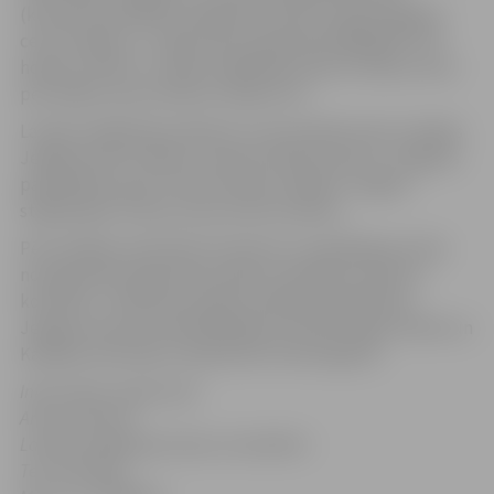
(komanda piedalās Zemgales amatieru hokeja līgā jau
ceturto gadu, ir I .līgas kausa ieguvēja 2009.gadā). Īstā
hokeja „trillerī” Latvijas stājhokeja izlase izcīnīja uzvaru
pēc spēles soda metienu sērijā ar 4:3.
Latvijas stājhokeja izlasē jau no pirmssākumiem trenējas
Jelgavas ledus hallē un saņem atbalstu gan no Jelgavas
pašvaldības, gan LK ledus halles vadības, Jelgava
stājhokejam ir kļuvusi par dzimto pilsētu.
Pēc Kanādas vēstnieka iniciatīvas un piedāvājuma tika
noorganizēta pārbaudes spēle ar Kanādas amatieru
komandu. Trešdienas spēles atklāšanā piedalīsies
Jelgavas domes priekšsēdētāja vietnieks Aigars Rublis un
Kanādas vēstnieks Latvijā Skots Heteringtons.
Informāciju sagatavoja
Andris Ulmanis
Latvijas stājhokeja izlases menedžeris
Tel.: 67311903