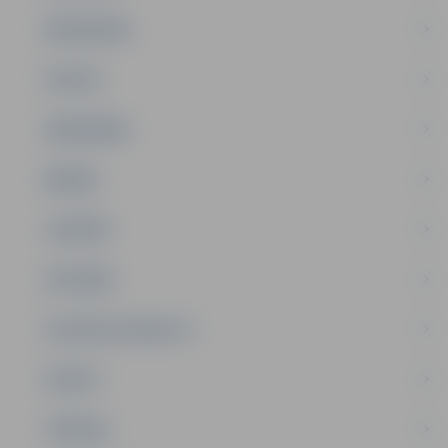
PAŠVALDĪBA
PILSĒTA
SABIEDRĪBA
ĢIMENE
JAUNIEŠI
SATIKSME
SOCIĀLAIS ATBALSTS
SPORTS
TŪRISMS