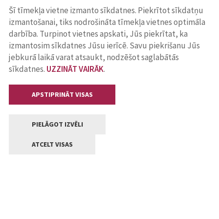
Šī tīmekļa vietne izmanto sīkdatnes. Piekrītot sīkdatņu
izmantošanai, tiks nodrošināta tīmekļa vietnes optimāla
darbība. Turpinot vietnes apskati, Jūs piekrītat, ka
izmantosim sīkdatnes Jūsu ierīcē. Savu piekrišanu Jūs
jebkurā laikā varat atsaukt, nodzēšot saglabātās
sīkdatnes.
UZZINĀT VAIRĀK
.
APSTIPRINĀT VISAS
PIELĀGOT IZVĒLI
ATCELT VISAS