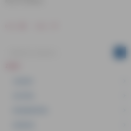
Mob. tel.: 26844316
Drukāt
Dalīties
ZIŅAS
JAUNUMI
IZGLĪTĪBA
NODARBINĀTĪBA
PASĀKUMI