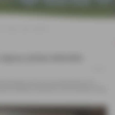
ata Jelgavas pilsētas bibliotēkā
elgavas pilsētas bibliotēkā
25/09/2017
tavā atradīsies Latvijas Tautas Saimes grāmata, kurā
rakstīt novēlējumu, apsveikumu vai savu sapni par Latvijas