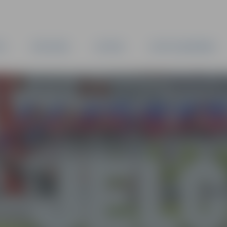
TA
PAŠVALDĪBA
IESTĀDES
KAPITĀLSABIEDRĪBAS