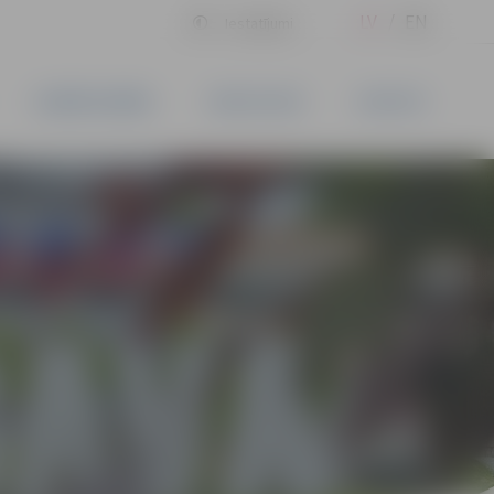
LV
EN
Iestatījumi
UZŅĒMĒJDARBĪBA
PAKALPOJUMI
KONTAKTI