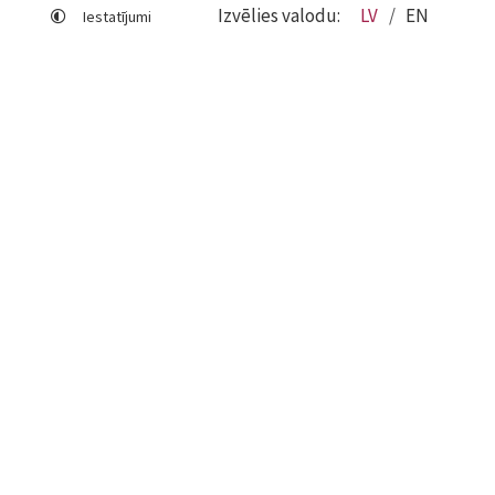
Izvēlies valodu:
LV
EN
Iestatījumi
Lapas karte
Viegli lasīt
Sociālo mediju lietošana
Sīkdatņu izmantošana
Piekļūstamības paziņojums