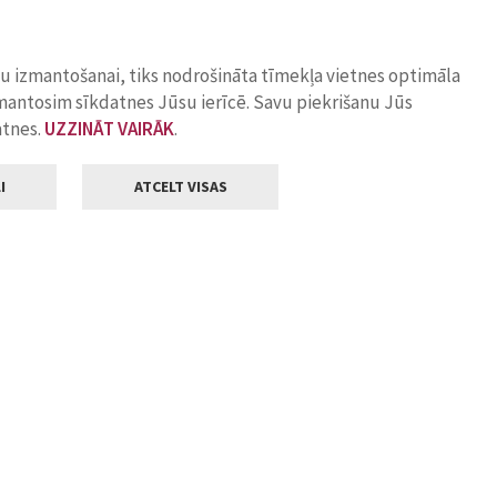
ņu izmantošanai, tiks nodrošināta tīmekļa vietnes optimāla
zmantosim sīkdatnes Jūsu ierīcē. Savu piekrišanu Jūs
atnes.
UZZINĀT VAIRĀK
.
I
ATCELT VISAS
Klientu apkalpošana
ilsētas pašvaldība
Darba laiks
, Jelgava, LV-3001
Pirmdienās
8.00 - 18.00
Otrdienās
8.00 - 17.00
22
Trešdienās
8.00 - 17.00
va.lv