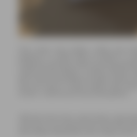
Pirms Latvijas valsts jubilejas, valdība aicina iedz
pasākumos un meklēt idejas kā atbalstīt šo sva
aicinājumam veido īpašo Latvijas Tautas Saimes grām
Latvijā un ārvalstu diasporā – uzrakstot veltījumu,
ideju Latvijas valstij jubilejā. Par cerībām, sapņiem v
domu par Latviju un Latvijas cilvēkiem tapa Latvija
iniciatīva – rakstīsim savas Tautas Saimes grāmatu.
“Kāds bijis manas tautas, manas dzimtas, manas ģim
mūsu katra un visu kopā ceļš valsts vēsturiskās at
paši vai lūgsim talkā jaunākus radus, draugus, paziņas.