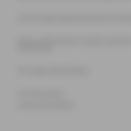
Ieceres īstenotājs un grāmatas rakstnieks var būt ikvie
Vairāk par ierakstu veikšanu un projektu kopumā šeit:
saimes-gramata/
Foto: Jelgavas pilsētas bibliotēka
Informāciju sagatavoja
Jelgavas pilsētas bibliotēka