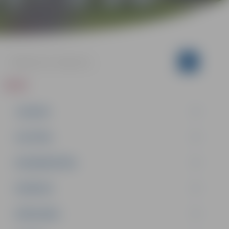
ZIŅAS
JAUNUMI
IZGLĪTĪBA
NODARBINĀTĪBA
PASĀKUMI
PAŠVALDĪBA