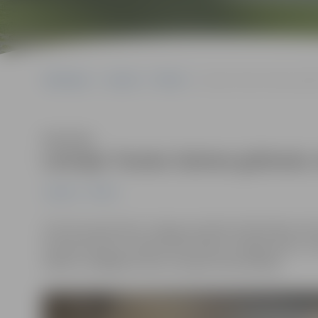
Sākumlapa
Jaunumi
Pilsēta
Latvijas Tautas Saimes grām
Klausīties
Latvijas Tautas Saimes grāmata J
Jaunumi
Pilsēta
Līdz 29. septembrim Jelgavas pilsētas bibliotēkas lasī
aicinām ikvienu Latvijas iedzīvotāju un jelgavnieku uz
nākotni, tādējādi sveicot Latvijas valsti jubilejā.