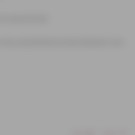
ns Latvijas iedzīvotājs.
 https://www.biedribarasa.lv/latvijai-100/projekts-tautas-
Drukāt
Dalīties