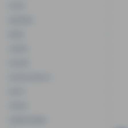
PILSĒTA
SABIEDRĪBA
ĢIMENE
JAUNIEŠI
SATIKSME
SOCIĀLAIS ATBALSTS
SPORTS
TŪRISMS
UZŅĒMĒJDARBĪBA