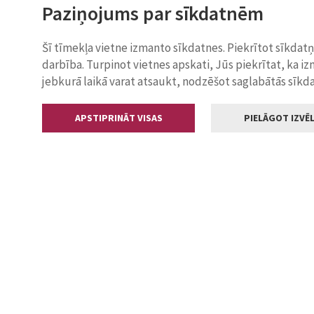
Paziņojums par sīkdatnēm
Šī tīmekļa vietne izmanto sīkdatnes. Piekrītot sīkdat
darbība. Turpinot vietnes apskati, Jūs piekrītat, ka i
jebkurā laikā varat atsaukt, nodzēšot saglabātās sīkd
APSTIPRINĀT VISAS
PIELĀGOT IZVĒL
Kontakti
Jelgavas valstp
Lielā iela 11
+371 630055
pasts@jelga