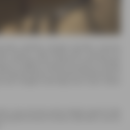
īvotājus piedalīties veidotajās aktivitātēs, iesaistīties
rīgo notikumu, tādēļ biedrība RASA, atsaucoties šim
atu
,
tā aktivizējot senioru sabiedrību un katru līdzcilvēku
 vēlējumu, novēlējumu, pārdomas, apsveikumus, attīstības
alsts nākotnē skatoties un atzīstoties mīlestībā Latvijai. Ar
s Valsts Simtgadei veltītā Rīgas aktīvo senioru alianses
enes, mans ceļš valsts pirmās simtgades nogrieznī? Kāds
miņas globālā kontekstā? Domāsim, pārdomāsim, rakstīsim
”