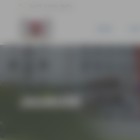
25.4 °C, 2.3 m/s, 70.4 %
JAUNUMI
PILSĒ
JAUNUMI