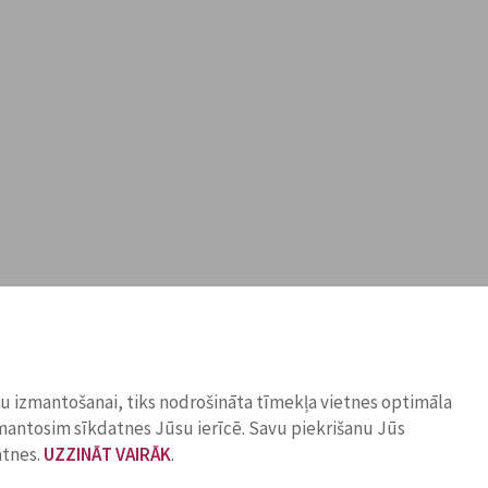
ņu izmantošanai, tiks nodrošināta tīmekļa vietnes optimāla
zmantosim sīkdatnes Jūsu ierīcē. Savu piekrišanu Jūs
atnes.
UZZINĀT VAIRĀK
.