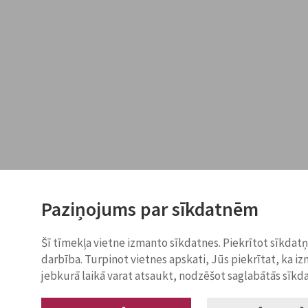
Paziņojums par sīkdatnēm
Šī tīmekļa vietne izmanto sīkdatnes. Piekrītot sīkdat
darbība. Turpinot vietnes apskati, Jūs piekrītat, ka i
jebkurā laikā varat atsaukt, nodzēšot saglabātās sīkd