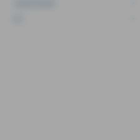
UZŅĒMĒJDARBĪBA
NVO