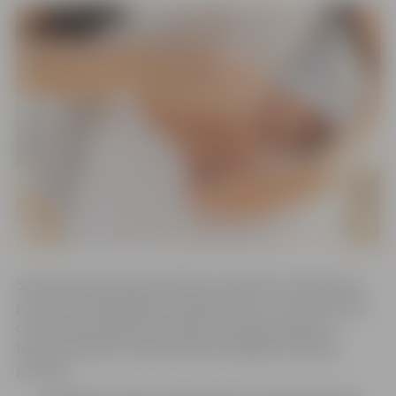
Saskaņā ar grozījumiem Ministru kabineta noteikumos
par Covid-19 izplatības ierobežošanu no 1. marta laulību
ceremonijas laikā dzimtsarakstu nodaļas telpās vai
baznīcā ir jāievēro šādas epidemioloģiskās drošības
prasības: