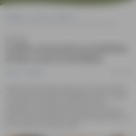
Sākumlapa
Jaunumi
Sabiedrība
Laulību ceremonijā var piedalīties arī bez Covid-19 sertifikāta
Klausīties
Laulību ceremonijā var piedalīties
arī bez Covid-19 sertifikāta
02/03/2022
Jaunumi
Sabiedrība
Noslēdzoties ārkārtējai situācijai valstī, mainīta laulību
ceremonijas norises kārtība. Būtiskākā izmaiņa – laulību
ceremonijā var piedalīties cilvēki bez Covid-19
sertifikāta, taču joprojām paliek spēkā norma par divu
metru distances ievērošanu, medicīnisko sejas masku vai
FFP2 respiratoru lietošanu telpās.