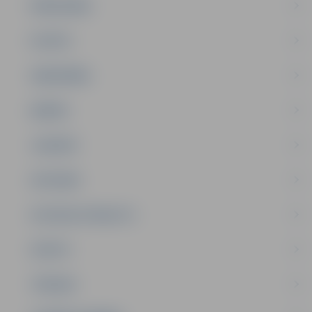
PAŠVALDĪBA
PILSĒTA
SABIEDRĪBA
ĢIMENE
JAUNIEŠI
SATIKSME
SOCIĀLAIS ATBALSTS
SPORTS
TŪRISMS