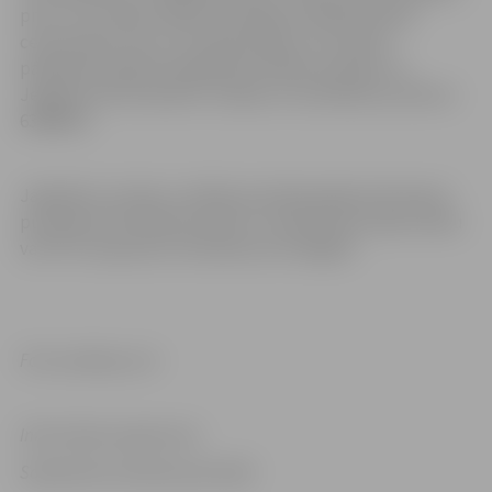
proti, cik cilvēku klātbūtni pieļauj izvēlētā laulību
ceremonijas vieta. Tas nepieciešams, lai netiktu
pārkāptas epidemioloģiskās drošības prasības. Ar
Jelgavas Dzimtsarakstu nodaļu var sazināties pa tālruni
63080522.
Jāpiebilst, ka kāzu svinībās (privātā pasākumā) atļauts
pulcēties līdz 250 personām un medicīnisko sejas masku
vai FFP2 respiratoru lietošana nav obligāta.
Foto: pixabay.com
Informācija sagatavota
Sabiedrisko attiecību pārvaldē