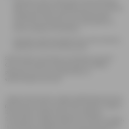
reģistrējot laulību telpās, jālieto medicīniskā sejas
maska vai respirators un jāievēro divu metru distance.
Pieļaujamais cilvēku skaits ir līdz 250 personām,
ņemot vērā ceremonijas norises vietas platību un
prasību nepieļaut drūzmēšanos;
reģistrējot laulību ārā, jāievēro divu metru distance,
piedalīties drīkst līdz 250 personām.
Šobrīd laulību ceremonija var noritēt gan ar, gan bez
Covid-19 vakcinācijas vai pārslimošanas sertifikātu
pārbaudes, proti, vai nu nedrošā vidē, vai
epidemioloģiski drošā vidē.
Jelgavas Dzimtsarakstu nodaļas vadītāja Diāna Pavlovska
gan aicina katru pāri, kas vēlas laulību reģistrēt Jelgavas
Dzimtsarakstu nodaļā vai ārpus tās, piedaloties
Dzimtsarakstu nodaļas speciālistam, sazināties ar nodaļu,
lai noskaidrotu izvēlētās laulību norises vietas ietilpību,