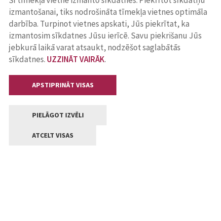
Šī tīmekļa vietne izmanto sīkdatnes. Piekrītot sīkdatņu
izmantošanai, tiks nodrošināta tīmekļa vietnes optimāla
darbība. Turpinot vietnes apskati, Jūs piekrītat, ka
izmantosim sīkdatnes Jūsu ierīcē. Savu piekrišanu Jūs
jebkurā laikā varat atsaukt, nodzēšot saglabātās
sīkdatnes.
UZZINĀT VAIRĀK
.
APSTIPRINĀT VISAS
PIELĀGOT IZVĒLI
ATCELT VISAS