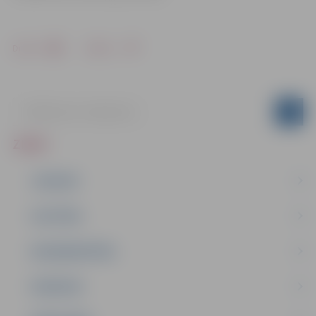
Drukāt
Dalīties
ZIŅAS
JAUNUMI
IZGLĪTĪBA
NODARBINĀTĪBA
PASĀKUMI