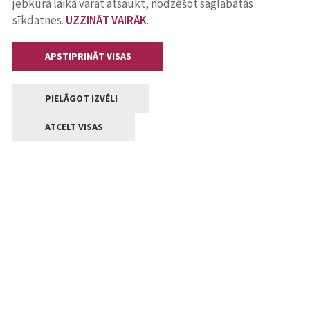
jebkurā laikā varat atsaukt, nodzēšot saglabātās
sīkdatnes.
UZZINĀT VAIRĀK
.
APSTIPRINĀT VISAS
PIELĀGOT IZVĒLI
ATCELT VISAS
Kontakti
Jelgavas valstpilsētas pašvaldība
Lielā iela 11, Jelgava, LV-3001