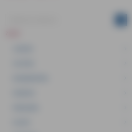
ZIŅAS
JAUNUMI
IZGLĪTĪBA
NODARBINĀTĪBA
PASĀKUMI
PAŠVALDĪBA
PILSĒTA