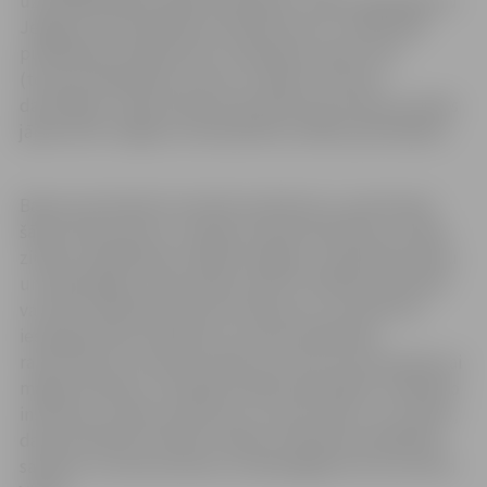
uzņēmējdarbības idejas īstenošanu, sniedz ieguldījumu
Jelgavas valstspilsētas attīstībā, kā arī ir zinātniskās
publikācijas vispāratzītos zinātniskos izdevumos
(tostarp indeksētas Scopus un Web of Science
datubāzēs). Tāpat balvas pretendentam konkursa darbs
jāprezentē Jelgavas valstspilsētas vadības pārstāvjiem.
Balvas pretendents iesniedz pieteikumu, pievienojot
šādus dokumentus: Latvijas Lauksaimniecības un meža
zinātņu akadēmijas (LLMZA) nodaļas, Latvijas Biozinātņu
un tehnoloģiju universitātes (LBTU) Zinātnes padomes
vai LBTU fakultātes domes ieteikumu, kurā dots īss
iesniegtā darba vērtējums un jaunā zinātnieka
raksturojums, konkursa darbu (var būt arī promocijas vai
maģistra darbs), titullapā norādot pārstāvēto zinātnisko
institūciju, darba nosaukumu, autora vārdu un uzvārdu,
darba anotāciju latviešu valodā, zinātnisko publikāciju
sarakstu un autora dzīves un darba gājumu (Curriculum