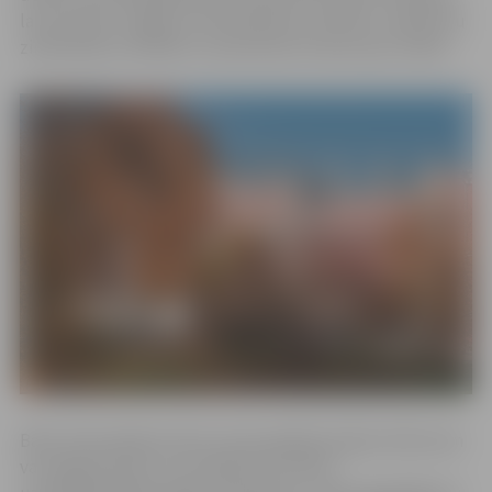
lai veicinātu Jelgavas valstspilsētas attīstību, atbalstītu
zinātniskās izstrādnes un jaunatnes interesi par zinātni.
Balva tiek piešķirta divas reizes gadā jaunajam doktoram
vai maģistrantam, kura pētījums sekmē