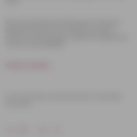
Vitae).
Balvas pretendentiem līdz 2022. gada 15. novembrim
jāiesniedz pieteikums LBTU Zinātnes un projektu
attīstības centrā, 189. telpā, Lielajā ielā 2 (Jelgavas pils).
Tālrunis uzziņām 63005685.
Konkursa nolikums
Foto un informācija: Latvijas Biozinātņu un tehnoloģiju
universitāte
Drukāt
Dalīties