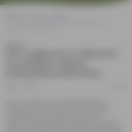
Sākumlapa
Jaunumi
Izglītība
LBTU maģistranti un doktoranti var pieteikties Jelgavas
valstspilsētas domes balvai
Klausīties
LBTU maģistranti un doktoranti
var pieteikties Jelgavas
valstspilsētas domes balvai
27/10/2022
Izglītība
Jaunumi
Līdz 15. novembrim jaunie Latvijas Biozinātņu un
tehnoloģiju universitātes (LBTU, iepriekš Latvijas
Lauksaimniecības universitāte) doktoranti un
maģistranti aicināti pieteikties Jelgavas valstspilsētas
domes izsludinātajā balvas konkursā. Šī balva izveidota,