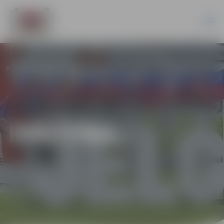
IZGLĪTĪBA