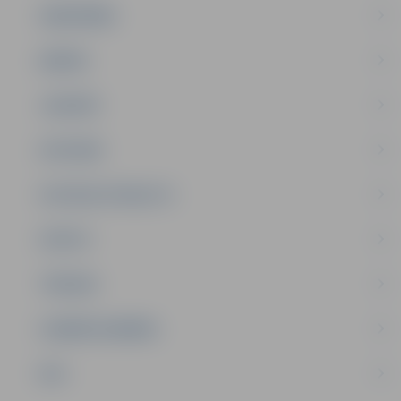
SABIEDRĪBA
ĢIMENE
JAUNIEŠI
SATIKSME
SOCIĀLAIS ATBALSTS
SPORTS
TŪRISMS
UZŅĒMĒJDARBĪBA
NVO