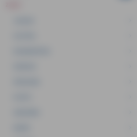
ZIŅAS
JAUNUMI
IZGLĪTĪBA
NODARBINĀTĪBA
PASĀKUMI
PAŠVALDĪBA
PILSĒTA
SABIEDRĪBA
ĢIMENE