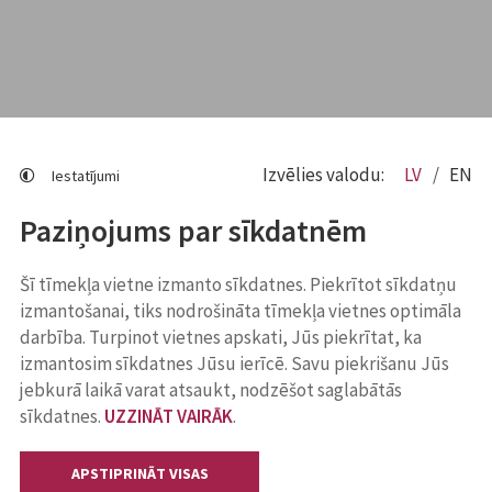
Izvēlies valodu:
LV
EN
Iestatījumi
Paziņojums par sīkdatnēm
Šī tīmekļa vietne izmanto sīkdatnes. Piekrītot sīkdatņu
izmantošanai, tiks nodrošināta tīmekļa vietnes optimāla
darbība. Turpinot vietnes apskati, Jūs piekrītat, ka
izmantosim sīkdatnes Jūsu ierīcē. Savu piekrišanu Jūs
jebkurā laikā varat atsaukt, nodzēšot saglabātās
sīkdatnes.
UZZINĀT VAIRĀK
.
APSTIPRINĀT VISAS