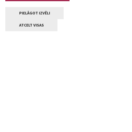
PIELĀGOT IZVĒLI
ATCELT VISAS
Kontakti
Jelgavas valstpilsētas pašvaldība
Lielā iela 11, Jelgava, LV-3001
+371 63005522
pasts@jelgava.lv