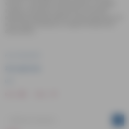
virzienos – biozinātnēs, inženierzinātnēs un sociālajās
zinātnēs. Ar pētniecību cieši saistītas universitātē
piedāvātās augstākās izglītības studiju programmas, kas
ir pēctecīgas no bakalaura un maģistra līmeņiem līdz
doktorantūrai.
Foto: Facebook/LBTU
Ziņu sagatavoja
LBTU
Drukāt
Dalīties