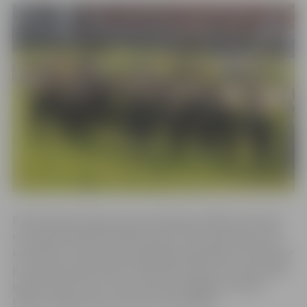
Publicētajā reitinga izdevumā iekļautas 685 institūcijas
no Eiropas Padomes dalībvalstīm. LBTU tajā raksturota
kā neliela, bet fokusēta augstākās izglītības institūcija ar
ļoti augstu pētniecības intensitāti. Kopumā universitāte
ieguvusi 455. vietu, kas ir konkurētspējīgs rezultāts
Eiropas reģionā maza izmēra universitātei.