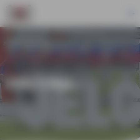
IZGLĪTĪBA