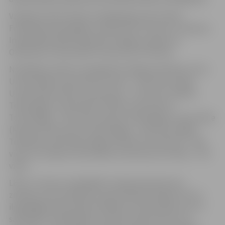
Vadošās vietas Eiropas reitingā ieguvušas Cīrihes
Federālais tehnoloģiju institūts (ETH Zurich), Londonas
Imperiālā koledža (Imperial College London) un
Oksfordas Universitāte (University of Oxford).
No Baltijas valstīm visaugstāk reitingā novērtētas Tartu
Universitāte (University of Tartu) – 140. vieta, Viļņas
Universitāte (Vilnius University) – 178. vieta, Tallinas
Tehnoloģiju universitāte (Tallinn University of
Technology) – 254. vieta, Kauņas Tehnoloģiju universitāte
(Kaunas University of Technology) – 256. vieta, Rīgas
Tehniskā universitāte (Riga Technical University) – 258.
vieta un Latvijas Universitāte (University of Latvia) – 267.
vieta.
LBTU ir viena no vadošajām Latvijas daudznozaru
zinātnes universitātēm ar specializāciju dabas resursu
ilgtspējīgā izmantošanā. Pētījumi universitātē un ar to
saistītajos zinātniskajos institūtos tiek īstenoti trīs