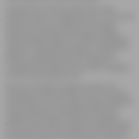
Visaugstāk LBTU novērtēta kritērijā “iebraucošie
apmaiņas studenti”, kurā iegūta 82. vieta, un “izbraucošie
apmaiņas studenti”, kur iegūta 185. vieta. Augstas
reitinga vietas, pārspējot vairāk nekā pusi reitingā
iekļauto augstskolu, iegūtas arī kritērijos “akadēmiskā
reputācija”, “darba devēju reputācija”, “nodarbinātības
rādītāji” un “publikāciju skaits pētījuma virzienā”.
Kritērijos “akadēmiskā reputācija”, “citējamība” un
“publikāciju skaits pētījuma virzienā” LBTU ir augstākie
rezultāti Latvijas augstskolu vidū.
QS Eiropas universitāšu reitingā universitātes tiek
vērtētas pēc vairākiem kritērijiem: zinātne un jaunrade,
nodarbinātība un rezultāti, mācību pieredze, globālā jeb
starptautiskā iesaiste un ilgtspējība. Lielāko nozīmi
reitinga vērtējumā nosaka universitātes zinātniskā
darbība, kas veido 45% no vērtējuma un globālā iesaiste,
kas veido 25% no vērtējuma. Būtiska ir arī starptautiskā
darba devēju aptauja, kas nodrošina 20% no vērtējuma.