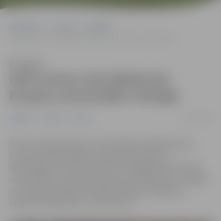
Sākumlapa
Jaunumi
Izglītība
LBTU pirmo reizi iekļūst QS Eiropas universitāšu reitingā
Klausīties
LBTU pirmo reizi iekļūst QS
Eiropas universitāšu reitingā
13/07/2024
Izglītība
Jaunumi
Pilsēta
Pirmo reizi QS Pasaules universitāšu reitinga Eiropas
izdevumā 2025 iekļauta Latvijas Biozinātņu un
tehnoloģiju universitāte (LBTU). Reitingā tiek vērtētas
universitātes no Eiropas Padomes dalībvalstīm un šogad
no Latvijas kvalitātes kritērija slieksni sasniegušas
septiņas augstskolas, tostarp LBTU.