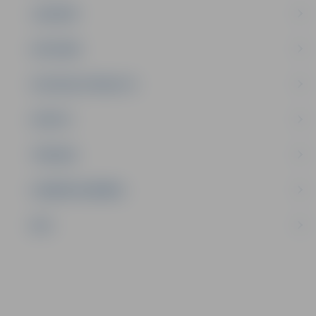
JAUNIEŠI
SATIKSME
SOCIĀLAIS ATBALSTS
SPORTS
TŪRISMS
UZŅĒMĒJDARBĪBA
NVO