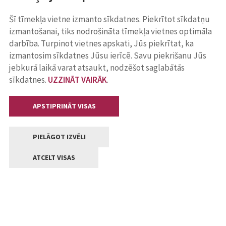
Šī tīmekļa vietne izmanto sīkdatnes. Piekrītot sīkdatņu
izmantošanai, tiks nodrošināta tīmekļa vietnes optimāla
darbība. Turpinot vietnes apskati, Jūs piekrītat, ka
izmantosim sīkdatnes Jūsu ierīcē. Savu piekrišanu Jūs
jebkurā laikā varat atsaukt, nodzēšot saglabātās
sīkdatnes.
UZZINĀT VAIRĀK
.
APSTIPRINĀT VISAS
PIELĀGOT IZVĒLI
ATCELT VISAS