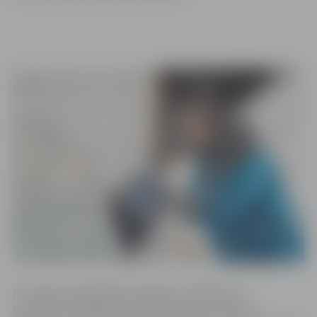
Festivāla apmeklētājus sagaida 15 lielās ledus
skulptūras, lielākā no tām sasniegs teju 4 metru