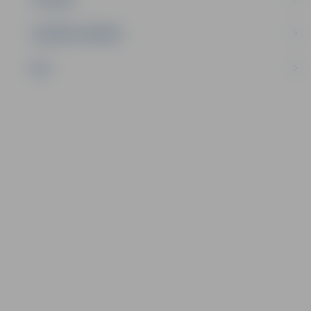
UZŅĒMĒJDARBĪBA
NVO