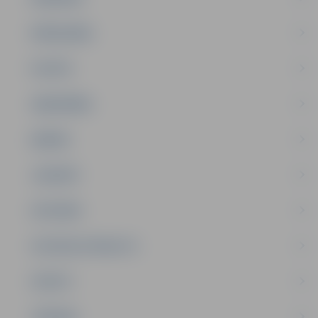
PAŠVALDĪBA
PILSĒTA
SABIEDRĪBA
ĢIMENE
JAUNIEŠI
SATIKSME
SOCIĀLAIS ATBALSTS
SPORTS
TŪRISMS