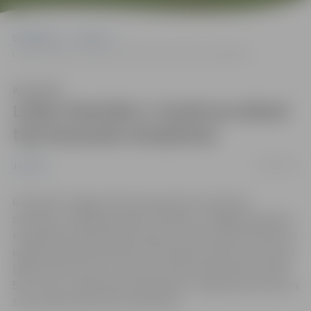
Sākumlapa
Jaunumi
Ledus festivāla 3. konkursa dienā top komandu skulptūras
Klausīties
Ledus festivāla 3. konkursa dienā
top komandu skulptūras
06/02/2019
Jaunumi
6. februārī Jelgavā, Pasta salā, aktīvi norit ledus
skulptūru veidošanas darbi. Tēlnieki, strādājot pāros jeb
komandās, pārvērš ledus blokus ar kino saistītos tēlos un
objektos. Būvniecībai katra komanda izmanto vienu lielo
(200 x 100 x 50 cm) un astoņus mazos ledus blokus (100 x
50 x 25 cm). Lielās ledus skulptūras ir tapšanas procesā un
tiks veidotas līdz pat 8. februārim.