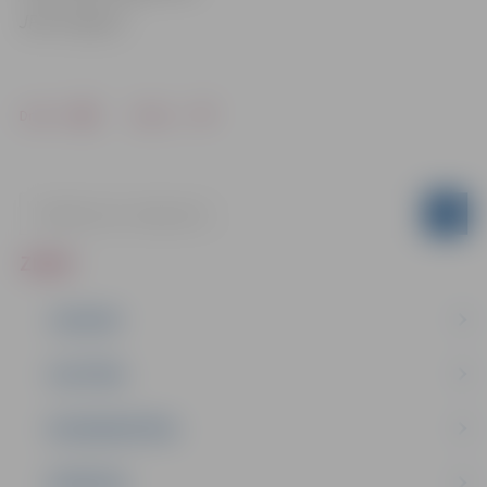
JPPI “Kultūra”
Drukāt
Dalīties
ZIŅAS
JAUNUMI
IZGLĪTĪBA
NODARBINĀTĪBA
PASĀKUMI