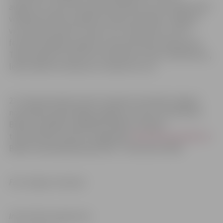
augstumu, kā arī 30 mazās skulptūras, kuras mākslinieki
veidoja pirmdien. Papildu konkursa darbiem Jelgavas
viesi varēs novērtēt “Ledus vīni” ledus bāru, kurš ir
festivāla lielākais objekts izmantotā ledus daudzumā.
Tāpat apskatīt varēs foto skulptūras, ledus slidkalniņus,
ledus labirintu bērniem un daudz ko citu.
21. Starptautiskais Ledus skulptūru festivāls Jelgavā
norisināsies šajā nedēļas nogalē no 8. līdz 10. februārim.
Biļetes iespējams iegādāties Biļešu Paradīze
tirdzniecības vietās un mājaslapā:
www.bilesuparadize.lv
.
Biļetes iepriekšpārdošanā līdz 7. februārim lētāk.
Foto: Edgars Griestiņš
Informācija sagatavota