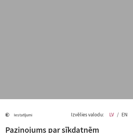
Izvēlies valodu:
LV
EN
Iestatījumi
Paziņojums par sīkdatnēm