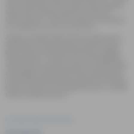
Lietuvu, Nīderlandi, Ukrainu, Vāciju, Čehiju, Mongoliju,
Itāliju, Poliju, Indonēziju, Argentīnu un pirmoreiz
konkursa vēsturē – arī Irānu un Japānu. Viņi atspoguļoja
savu redzējumu par tēmu “Visuma stāsts”.
Zīmīgi, ka šo 26 gadu laikā festivāls ir pulcējis kopumā
384 tēlniekus no 34 valstīm piecos kontinentos, bet to
gaitā izveidotas vairāk nekā 1120 skulptūras. Tādējādi
Jelgava apliecina – festivāls ir viens no vērienīgākajiem
ledus skulptūru notikumiem pasaulē. Tas sniedz iespēju
apmeklētājiem redzēt pasaules līmeņa māksliniecisko
jaunradi līdzās plašai izklaides programmai, bet tēlnieku
konkursa formāts veicina veselīgu konkurenci un iespēju
tēlnieku radošajai izpausmei.
Foto: iestāde "Kultūra"/Jēkabs Vilkārsis
Ziņu sagatavoja