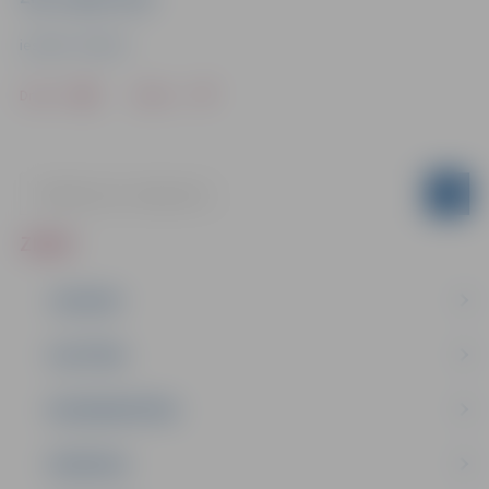
iestāde “Kultūra”
Drukāt
Dalīties
ZIŅAS
JAUNUMI
IZGLĪTĪBA
NODARBINĀTĪBA
PASĀKUMI