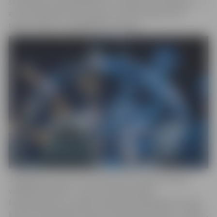
studentiem, pensionāriem un cilvēkiem ar invaliditāti – 3
eiro, bet bērniem līdz 7 gadu vecumam ieeja ir bez
maksas. Biļeti var iegādāties pie ieejas.
Jāatgādina, ka šoreiz festivāla ledus mākslas darbus
veidoja 35 tēlnieki – pieci no tiem darināja
fotoskulptūras, savukārt 30 tēlnieki piedalījās festivāla
konkursā, pārstāvot kopumā 13 pasaules valstis – Latviju,