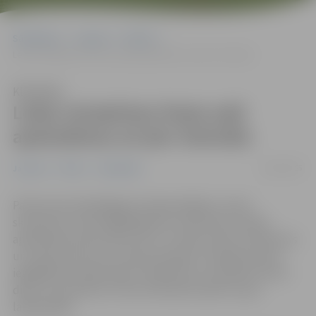
Sākumlapa
Jaunumi
Pilsēta
Ledus skulptūras Pasta salā apskatāmas arī pēc festivāla
Klausīties
Ledus skulptūras Pasta salā
apskatāmas arī pēc festivāla
14/02/2025
Jaunumi
Pilsēta
Sabiedrība
Pateicoties labvēlīgajiem laikapstākļiem, ledus
skulptūras ir labi saglabājušās un šobrīd par maksu
apskatāmas Pasta salā. Līdz ar to Pasta sala aiz slidotavas
un rotaļu laukuma uz laiku joprojām ir pieejama tikai,
iegādājoties ieejas biļeti. Skulptūras var apskatīt katru
dienu no pulksten 11 līdz 20 tikmēr kamēr to ļaus
laikapstākļi.