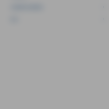
UZŅĒMĒJDARBĪBA
NVO