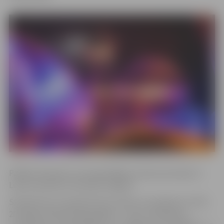
Paldies ikvienam, kurš apmeklēja un kļuva par daļu no
Ledus skulptūru festivāla Jelgavā!
Skulptūras var apskatīt katru dienu no pulksten 11 līdz
20. Ieejas maksa pieaugušajam – 5 eiro, skolēniem,