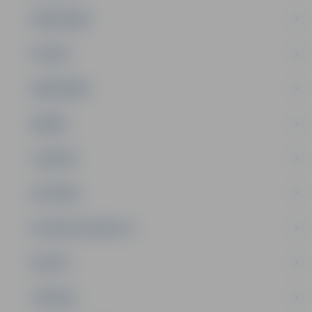
PAŠVALDĪBA
PILSĒTA
SABIEDRĪBA
ĢIMENE
JAUNIEŠI
SATIKSME
SOCIĀLAIS ATBALSTS
SPORTS
TŪRISMS