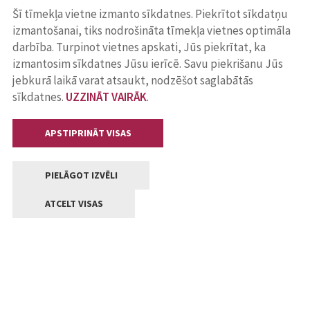
Šī tīmekļa vietne izmanto sīkdatnes. Piekrītot sīkdatņu
izmantošanai, tiks nodrošināta tīmekļa vietnes optimāla
darbība. Turpinot vietnes apskati, Jūs piekrītat, ka
izmantosim sīkdatnes Jūsu ierīcē. Savu piekrišanu Jūs
jebkurā laikā varat atsaukt, nodzēšot saglabātās
sīkdatnes.
UZZINĀT VAIRĀK
.
APSTIPRINĀT VISAS
PIELĀGOT IZVĒLI
ATCELT VISAS