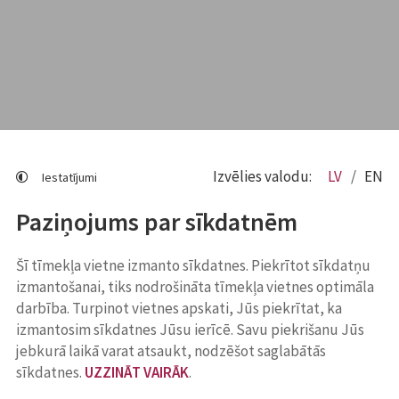
Izvēlies valodu:
LV
EN
Iestatījumi
Paziņojums par sīkdatnēm
Šī tīmekļa vietne izmanto sīkdatnes. Piekrītot sīkdatņu
izmantošanai, tiks nodrošināta tīmekļa vietnes optimāla
darbība. Turpinot vietnes apskati, Jūs piekrītat, ka
izmantosim sīkdatnes Jūsu ierīcē. Savu piekrišanu Jūs
jebkurā laikā varat atsaukt, nodzēšot saglabātās
sīkdatnes.
UZZINĀT VAIRĀK
.