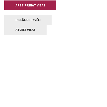
APSTIPRINĀT VISAS
PIELĀGOT IZVĒLI
ATCELT VISAS
Kontakti
Jelgavas valstpilsētas pašvaldība
Lielā iela 11, Jelgava, LV-3001
+371 63005522