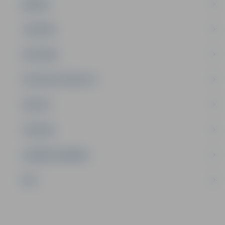
ĢIMENE
JAUNIEŠI
SATIKSME
SOCIĀLAIS ATBALSTS
SPORTS
TŪRISMS
UZŅĒMĒJDARBĪBA
NVO