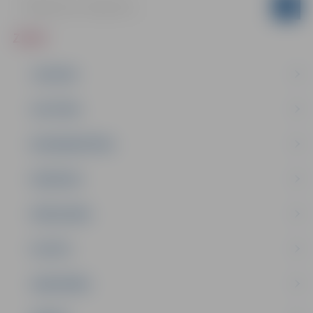
ZIŅAS
JAUNUMI
IZGLĪTĪBA
NODARBINĀTĪBA
PASĀKUMI
PAŠVALDĪBA
PILSĒTA
SABIEDRĪBA