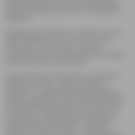
ārkārtas sēdē pieņēma lēmumu par Jelgavas pilsētas
augstāko apbalvojumu „Goda zīme” un „Goda raksts”
piešķiršanu.
Augstāko pilsētas apbalvojumu „Goda zīme” nolemts
piešķirt Skaidrītei Kristiņai – Valsts SIA “Slimnīca
“Ģintermuiža”” ārstei-psihiatrei – par augstu
profesionālo meistarību un godprātīgu darbu Jelgavas
pilsētas iedzīvotāju veselības aprūpē.
Jelgavas pilsētas domes apbalvojumu „Goda raksts”
pasniegs: Jurim Leitim – majoram, militārajam
pensionāram – par godprātīgu dienesta pienākumu
pildīšanu un ieguldījumu Jelgavas iedzīvotāju drošības
nodrošināšanā; Igoram Vasinam – Valsts SIA “Slimnīca
“Ģintermuiža”” ambulatorā dienesta vadītājam – par
nesavtīgu darbu veselības aprūpes nodrošināšanā
Jelgavas pilsētā; Aivaram Eipuram – dzejniekam,
publicistam un īsprozas autoram – par nopelniem un