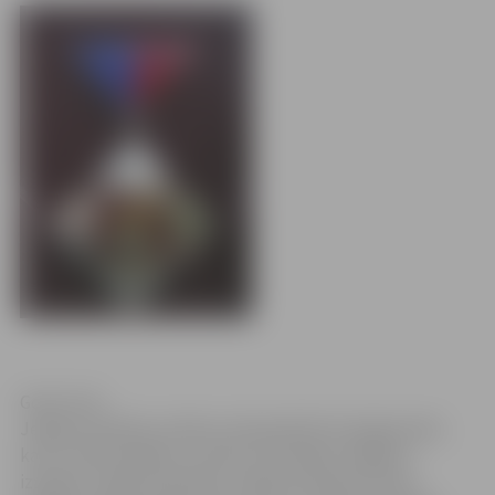
Goda zīme
Jelgavas pilsētas svētkos tiek godināti tie jelgavnieki,
kas ar savām idejām un darbu veicinājuši Jelgavas
izaugsmi, tāpēc piektdien Jelgavas pilsētas dome