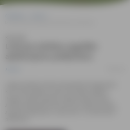
Sākumlapa
Jaunumi
Lemj par pilsētas augstāko apbalvojumu piešķiršanu
Klausīties
Lemj par pilsētas augstāko
apbalvojumu piešķiršanu
06/05/2016
Jaunumi
Jelgavas pilsētas svētkos tiek godināti tie jelgavnieki,
kas ar savām idejām un darbu veicinājuši Jelgavas
izaugsmi, tāpēc piektdien Jelgavas pilsētas dome
ārkārtas sēdē pieņēma lēmumu par Jelgavas pilsētas
augstāko apbalvojumu „Goda zīme” un „Goda raksts”
piešķiršanu.