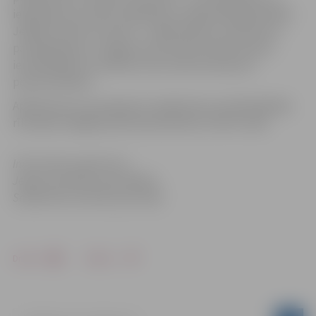
ieguldījumu kultūrā, izglītībā un sabiedriskajā darbībā
Jelgavā; Uldim Zuteram – māksliniekam, dizaineram –
par ieguldījumu Jelgavas kultūrvēsturiskās ainavas
iemūžināšanā un pilsētas vēsturiskā mantojuma
popularizēšanā.
Apbalvojumus pasniegs 26. maijā domes priekšsēdētāja
rīkotajā svinīgajā pieņemšanā pilsētas svētku laikā.
Informācija sagatavota
Jelgavas pilsētas pašvaldības
Sabiedrisko attiecību pārvaldē
Drukāt
Dalīties