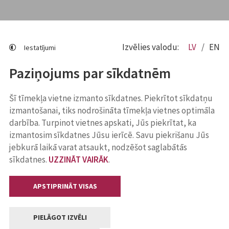
Izvēlies valodu:
LV
EN
Iestatījumi
Paziņojums par sīkdatnēm
Šī tīmekļa vietne izmanto sīkdatnes. Piekrītot sīkdatņu
izmantošanai, tiks nodrošināta tīmekļa vietnes optimāla
darbība. Turpinot vietnes apskati, Jūs piekrītat, ka
izmantosim sīkdatnes Jūsu ierīcē. Savu piekrišanu Jūs
jebkurā laikā varat atsaukt, nodzēšot saglabātās
sīkdatnes.
UZZINĀT VAIRĀK
.
APSTIPRINĀT VISAS
PIELĀGOT IZVĒLI