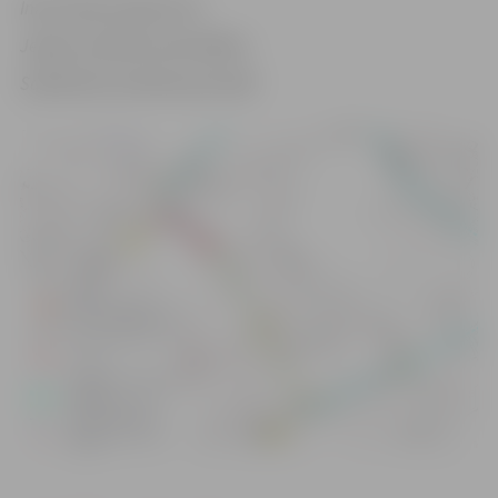
Informācija sagatavota
Jelgavas pilsētas pašvaldības
Sabiedrisko attiecību pārvaldē