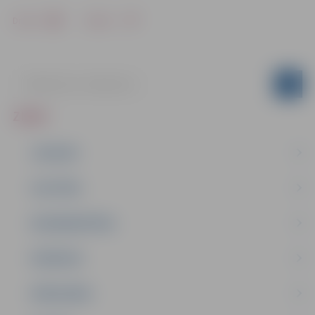
Drukāt
Dalīties
ZIŅAS
JAUNUMI
IZGLĪTĪBA
NODARBINĀTĪBA
PASĀKUMI
PAŠVALDĪBA