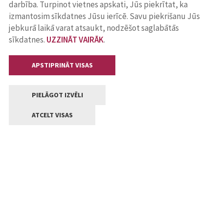
darbība. Turpinot vietnes apskati, Jūs piekrītat, ka
izmantosim sīkdatnes Jūsu ierīcē. Savu piekrišanu Jūs
jebkurā laikā varat atsaukt, nodzēšot saglabātās
sīkdatnes.
UZZINĀT VAIRĀK
.
APSTIPRINĀT VISAS
PIELĀGOT IZVĒLI
ATCELT VISAS
Kontakti