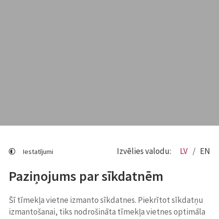
Izvēlies valodu:
LV
EN
Iestatījumi
Paziņojums par sīkdatnēm
Šī tīmekļa vietne izmanto sīkdatnes. Piekrītot sīkdatņu
izmantošanai, tiks nodrošināta tīmekļa vietnes optimāla