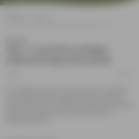
Sākumlapa
Jaunumi
Līdz 1. novembrim aizliegta satiksme Kungu ielas posmā
Klausīties
Līdz 1. novembrim aizliegta
satiksme Kungu ielas posmā
19/09/2018
Jaunumi
JPPI “Pilsētsaimniecība” informē, ka līdz 1. novembrim
tiks aizliegta satiksme Kungu ielas posmā no Dambja
ielas līdz Ceriņu ielai. Sadzīves kanalizācijas tīklu izbūves
darbu laikā aicinām ievērot saskaņoto satiksmes
organizācijas shēmu.