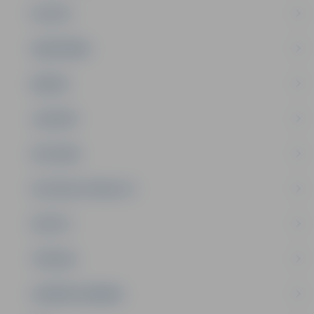
PILSĒTA
SABIEDRĪBA
ĢIMENE
JAUNIEŠI
SATIKSME
SOCIĀLAIS ATBALSTS
SPORTS
TŪRISMS
UZŅĒMĒJDARBĪBA