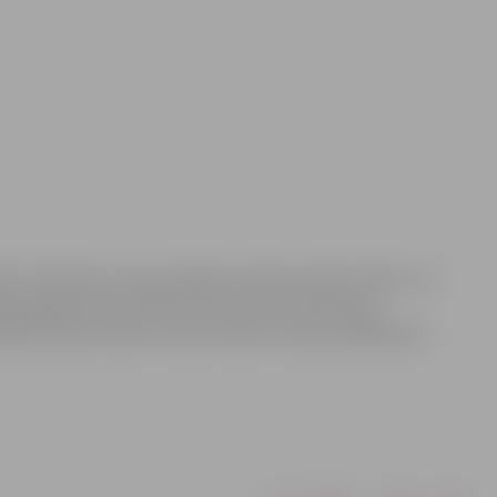
ība” informē, ka komunikāciju izbūves darbu laikā no 5.
 pie ēkām Asteru ielā Nr.14 un Nr.16. Posmā starp
nāta blakus darbu zonai vai Asteru ielas pretējā pusē.