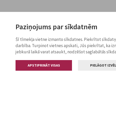
Paziņojums par sīkdatnēm
Šī tīmekļa vietne izmanto sīkdatnes. Piekrītot sīkdat
darbība. Turpinot vietnes apskati, Jūs piekrītat, ka i
jebkurā laikā varat atsaukt, nodzēšot saglabātās sīkd
APSTIPRINĀT VISAS
PIELĀGOT IZVĒL
Kontakti
Jelgavas valstp