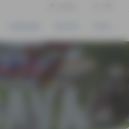
LV
EN
Iestatījumi
UZŅĒMĒJDARBĪBA
PAKALPOJUMI
KONTAKTI