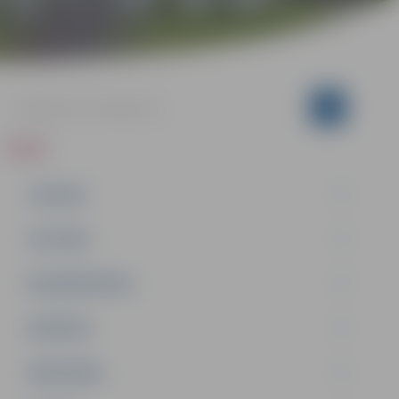
ZIŅAS
JAUNUMI
IZGLĪTĪBA
NODARBINĀTĪBA
PASĀKUMI
PAŠVALDĪBA