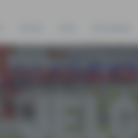
TA
PAŠVALDĪBA
IESTĀDES
KAPITĀLSABIEDRĪBAS