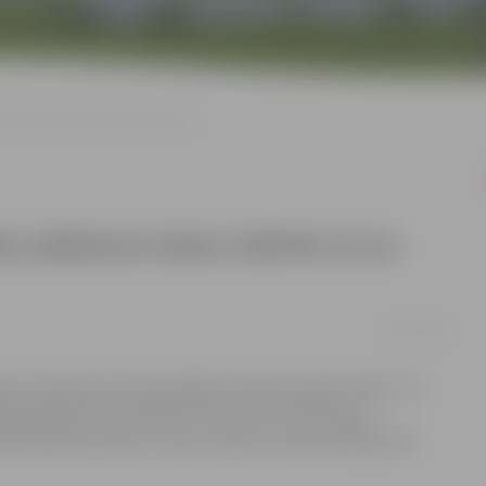
ksme Asteru ielā Nr.14 un Nr.16
a satiksme Asteru ielā Nr.14 un
06/12/2016
ība" informē, ka komunikāciju izbūves darbu laikā no 5.
 pie ēkām Asteru ielā Nr.14 un Nr.16. Posmā starp
nāta blakus darbu zonai vai Asteru ielas pretējā pusē.