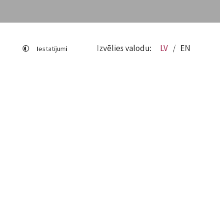
Izvēlies valodu:
LV
EN
Iestatījumi
Lapas karte
Viegli lasīt