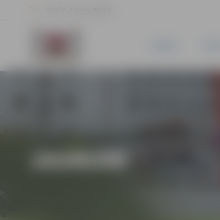
20.5 °C, 4.4 m/s, 56.4 %
JAUNUMI
PILSĒ
JAUNUMI