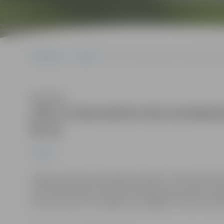
Sākumlapa
Jaunumi
Līdz 12.decembrim būs ierobežota sati
Klausīties
Līdz 12.decembrim būs ierobežot
Nr.16
Jaunumi
Jelgavas pilsētas pašvaldības iestāde "Pilsētsaimniec
līdz 12.decembrim secīgi tiks slēgti piebraucamie ceļi
nobrauktuvēm tiks slēgta ietve, gājēju kustība nodroši