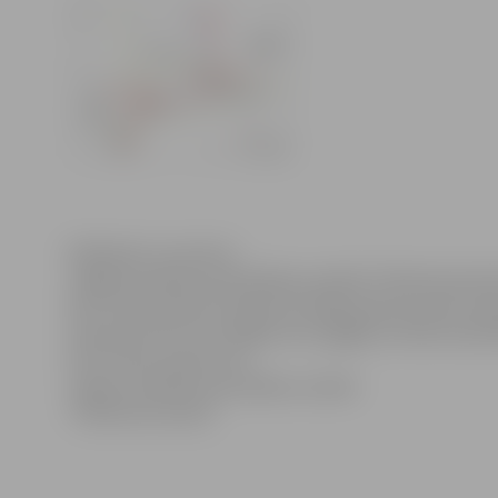
Klikšķināt, lai atvērtu
Jelgavas pilsētas pašvaldības iestāde “Pilsētsaimniec
līdz 12.decembrim secīgi tiks slēgti piebraucamie ceļi
nobrauktuvēm tiks slēgta ietve, gājēju kustība nodroši
Informācija sagatavota
Jelgavas pilsētas pašvaldības iestādē
“Pilsētsaimniecība”