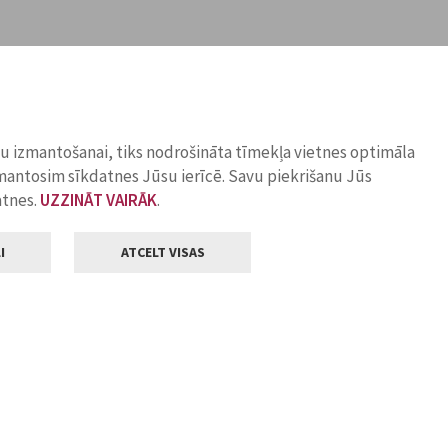
ņu izmantošanai, tiks nodrošināta tīmekļa vietnes optimāla
zmantosim sīkdatnes Jūsu ierīcē. Savu piekrišanu Jūs
atnes.
UZZINĀT VAIRĀK
.
I
ATCELT VISAS
Klientu apkalpošana
ilsētas pašvaldība
Darba laiks