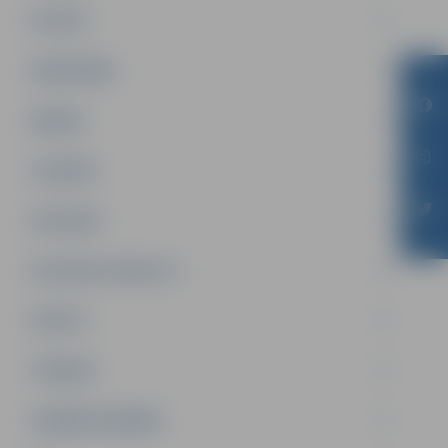
PILSĒTA
SABIEDRĪBA
ĢIMENE
JAUNIEŠI
SATIKSME
SOCIĀLAIS ATBALSTS
SPORTS
TŪRISMS
UZŅĒMĒJDARBĪBA