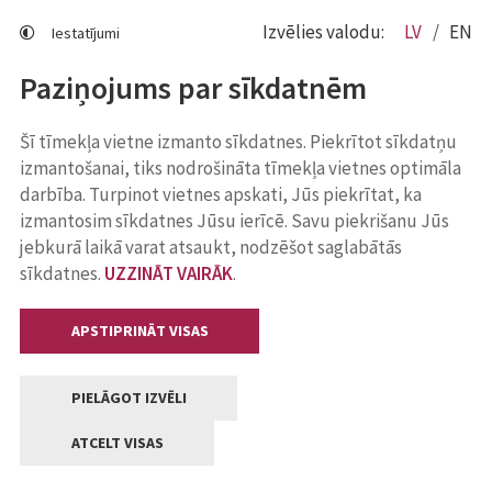
Izvēlies valodu:
LV
EN
Iestatījumi
Paziņojums par sīkdatnēm
Šī tīmekļa vietne izmanto sīkdatnes. Piekrītot sīkdatņu
izmantošanai, tiks nodrošināta tīmekļa vietnes optimāla
darbība. Turpinot vietnes apskati, Jūs piekrītat, ka
izmantosim sīkdatnes Jūsu ierīcē. Savu piekrišanu Jūs
jebkurā laikā varat atsaukt, nodzēšot saglabātās
sīkdatnes.
UZZINĀT VAIRĀK
.
APSTIPRINĀT VISAS
PIELĀGOT IZVĒLI
ATCELT VISAS