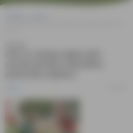
Sākumlapa
Jaunumi
Līdz 15. jūnijam jelgavnieki aicināti pieteikt sakoptākos pilsētvides
objektus
Klausīties
Līdz 15. jūnijam jelgavnieki
aicināti pieteikt sakoptākos
pilsētvides objektus
02/06/2011
Jaunumi