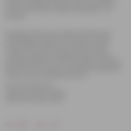
pulksten 12.00. Balvas saņems konkursa uzvarētāji un
izlozes kārtā arī kāds no objektu pieteicējiem – par
aktivitāti.
Vērtēšanas komisiju vadīs Jelgavas pilsētas domes
priekšsēdētāja vietnieks Vilis Ļevčenoks, komisijas
sastāvā iekļauti pilsētas ainavu arhitekts Andrejs
Lomakins un galvenais mākslinieks Georgs Svikulis,
pašvaldības aģentūras „Pilsētsaimniecība” speciālistes
Daina Done un Ilze Gamorja un pašvaldības Sabiedrisko
attiecību sektora vadītāja Iveta Šurma.
Informācija sagatavota
Jelgavas pilsētas pašvaldības
Sabiedrisko attiecību sektorā
Drukāt
Dalīties