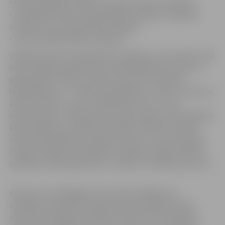
• Iela privātmāju rajonā, kas veido vienotu ansambli;
• Sakoptākā valsts vai pašvaldības iestāde, ražošanas
uzņēmums vai sabiedriskais objekts;
• Interesantākais žoga risinājums.
Vērtējot konkursam pieteiktos objektus, tiks ņemts vērā
kā tas iekļaujas pilsētvidē, tā pārskatāmība no ielas un
galvenajiem cilvēku kustības virzieniem; objekta
labiekārtojums – ierīkoto apstādījumu, celiņu, laukumu,
ūdens krātuvju, mazo arhitektūras formu u.tml.
kompozīcija un izvēles pamatotība, žoga caurskatāmība;
kā arī objekta uzturēšanas stāvoklis. Konkursā netiks
vērtēti iepriekšējo divu gadu konkursa 1.vietu ieguvēji.
Piesakot objektu, jānorāda nominācija, objekta adrese,
īpašnieks, pieteicēja vārds, uzvārds un telefona numurs.
Konkursa uzvarētājiem tiks izsūtīti ielūgumi ar
aicinājumu piedalīties apbalvošanas pasākumā, kas
notiks Zāļu tirgū pie pilsētas kultūras nama 23.jūnijā