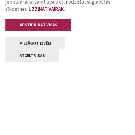
jebkurā laikā varat atsaukt, nodzēšot saglabātās
sīkdatnes.
UZZINĀT VAIRĀK
.
APSTIPRINĀT VISAS
PIELĀGOT IZVĒLI
ATCELT VISAS
Kontakti
Jelgavas valstpilsētas pašvaldība
Lielā iela 11, Jelgava, LV-3001