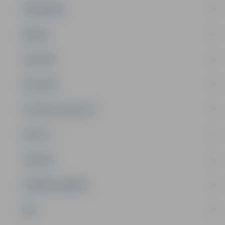
SABIEDRĪBA
ĢIMENE
JAUNIEŠI
SATIKSME
SOCIĀLAIS ATBALSTS
SPORTS
TŪRISMS
UZŅĒMĒJDARBĪBA
NVO