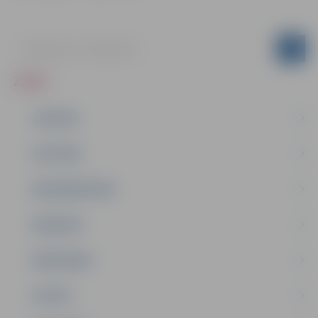
ZIŅAS
JAUNUMI
IZGLĪTĪBA
NODARBINĀTĪBA
PASĀKUMI
PAŠVALDĪBA
PILSĒTA