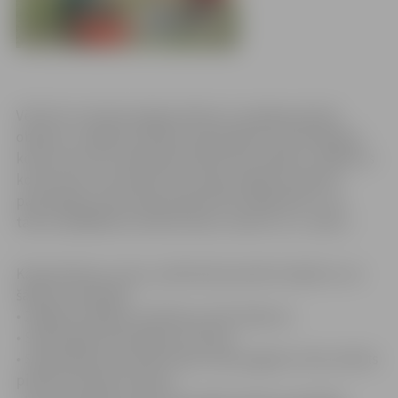
Vēl līdz 15. jūnijam jelgavniekiem ir iespēja pieteikt
objektus Jelgavas pilsētas pašvaldības izsludinātajam
konkursam par sakoptāko pilsētvides objektu. Objektus
konkursam var pieteikt personīgi Jelgavas pilsētas
pašvaldības Informācijas aģentūrā Lielajā ielā 11, pa
tālruni 63005556 vai elektroniski, rakstot uz e- pastu: .
Kā iepriekš jau ziņots, pilsētnieki pieteikt objektus var
šādās nominācijās:
• Zaļākais lodžijas vai balkona noformējums;
• Sakoptākā privātmājas teritorija;
• Sakoptākais daudzdzīvokļu nama pagalms (tiks vērtēts
pilsētas sētnieku darbs);