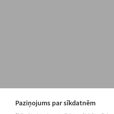
Paziņojums par sīkdatnēm