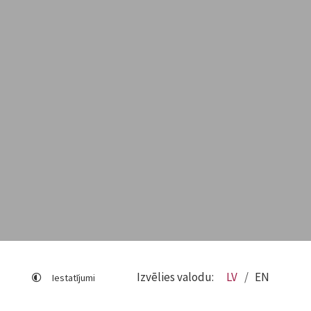
Izvēlies valodu:
LV
EN
Iestatījumi