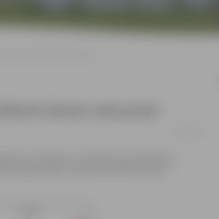
žota satiksme Strautu ceļa posmā
satiksme Strautu ceļa posmā
23/04/2025
biem no trešdienas, 23. aprīļa, līdz 24. aprīlim tiks
 līdz Kadiķu ceļam, informē pašvaldības iestāde