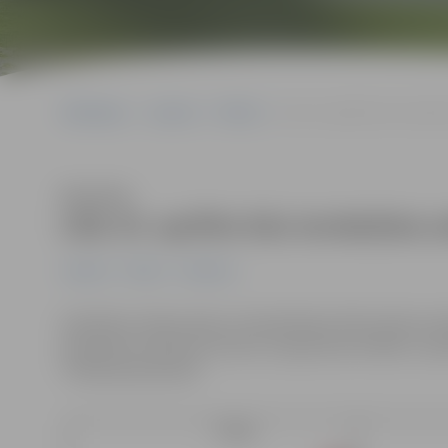
Sākumlapa
Jaunumi
Pilsēta
Līdz 24. aprīlim būs ierobe
Klausīties
Līdz 24. aprīlim būs ierobežota 
Jaunumi
Pilsēta
Satiksme
Saistībā ar ūdensvada un kanalizācijas tīkla izbūves dar
ierobežota satiksme Strautu ceļa posmā no Bērzu ceļa
“Pilsētsaimniecība”.