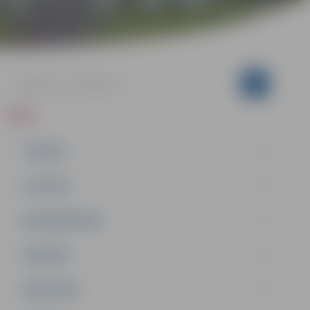
ZIŅAS
JAUNUMI
IZGLĪTĪBA
NODARBINĀTĪBA
PASĀKUMI
PAŠVALDĪBA