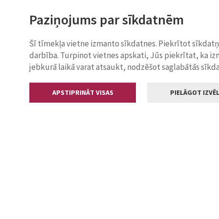
Paziņojums par sīkdatnēm
Šī tīmekļa vietne izmanto sīkdatnes. Piekrītot sīkdat
darbība. Turpinot vietnes apskati, Jūs piekrītat, ka i
jebkurā laikā varat atsaukt, nodzēšot saglabātās sīkd
APSTIPRINĀT VISAS
PIELĀGOT IZVĒL
Kontakti
Jelgavas valstp
Lielā iela 11
+371 630055