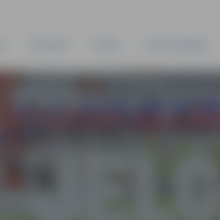
TA
PAŠVALDĪBA
IESTĀDES
KAPITĀLSABIEDRĪBAS