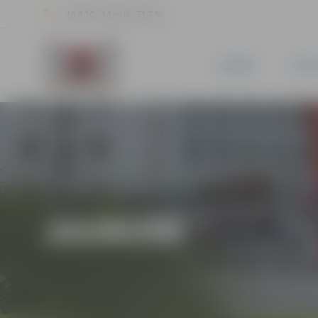
18.8 °C, 4.1 m/s, 73.7 %
JAUNUMI
PILSĒ
JAUNUMI