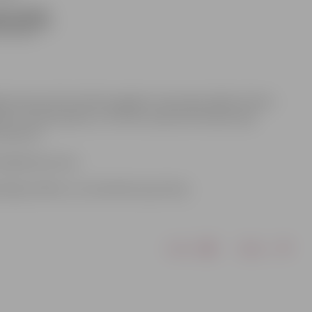
jā ceļa posmā izveidoti pagaidu ceļa sašaurinājumi divos
zekļu caurbraukšanu 2,75 metru platumā. Darbus pēc
Systems”.
loģiskā procesa.
zācijas shēmu un izvietotās ceļa zīmes.
Drukāt
Dalīties