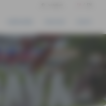
LV
EN
Iestatījumi
UZŅĒMĒJDARBĪBA
PAKALPOJUMI
KONTAKTI