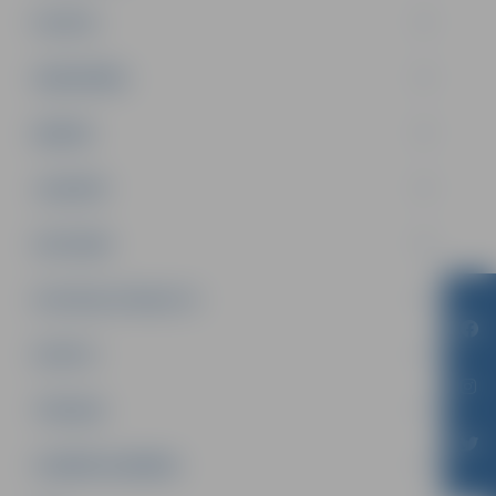
PILSĒTA
SABIEDRĪBA
ĢIMENE
JAUNIEŠI
SATIKSME
SOCIĀLAIS ATBALSTS
SPORTS
TŪRISMS
UZŅĒMĒJDARBĪBA