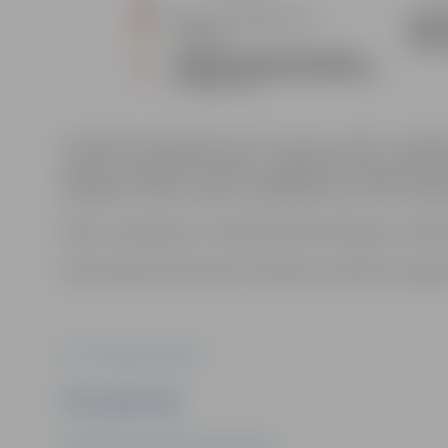
Izbūvējot kanalizācijas atzaru Strautu ceļā 27, minēta
etapos ar regulētu kustību, saglabājot transportlīd
biedrības “Strautu Nami” pasūtījuma veic SIA “Sand 
Darbu uzsākšanas un veikšanas laiks atkarīgs no tehno
Iedzīvotāji aicināti ievērot saskaņoto satiksmes organi
Foto: "Pilsētsaimniecība"
Ziņu sagatavoja
Sabiedrisko attiecību departaments