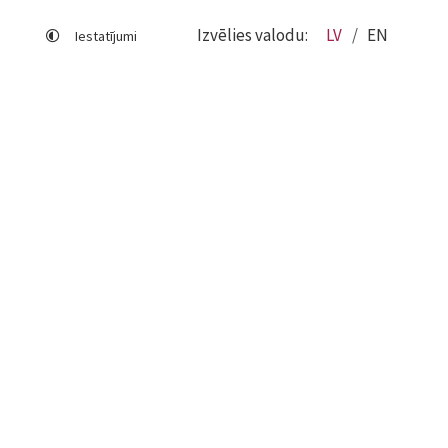
Izvēlies valodu:
LV
EN
Iestatījumi
Lapas karte
Viegli lasīt
Sociālo mediju lietošana
Sīkdatņu izmantošana