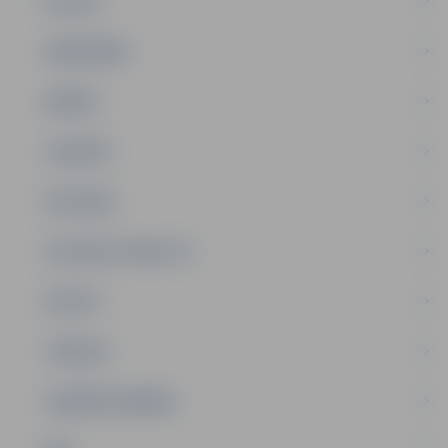
PILSĒTA
SABIEDRĪBA
ĢIMENE
JAUNIEŠI
SATIKSME
SOCIĀLAIS ATBALSTS
SPORTS
TŪRISMS
UZŅĒMĒJDARBĪBA