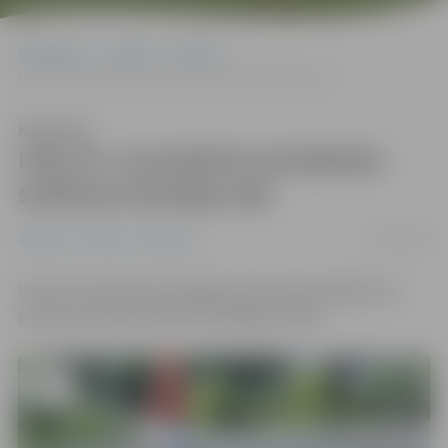
Sākumlapa
Jaunumi
Pilsēta
Līdz 25. novembrim ierobežota satiksme Dambja ielā
Klausīties
Līdz 25. novembrim ierobežota
satiksme Dambja ielā
26/10/2022
Jaunumi
Pilsēta
Satiksme
Līdz 25. novembrim ierobežota satiksme Dambja ielā,
posmā no Sarmas ielas līdz Mazajam ceļam.