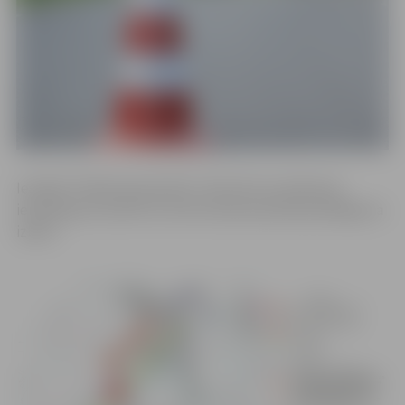
Iestāde “Pilsētsaimniecība” informē, ka satiksmes
ierobežojumi saistīti ar siltumtrases pievada pieslēguma
izbūvi.