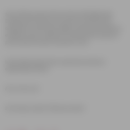
Siltumtīkla pievada izbūves darbu laikā slēgta daļa
Dambja ielas brauktuves, divvirzienu satiksme tiek
organizēta ar ceļā zīmēm. Gājēju kustība nodrošināta pa
esošajām ietvēm. Jāpiebilst, ka sabiedriskā transporta
pietura pārcelta ārpus ceļa darbu zonas.
Iedzīvotāji aicināti ievērot saskaņotās satiksmes
organizācijas shēmas.
Foto: Canva.com
Informācija: iestāde “Pilsētsaimniecība”