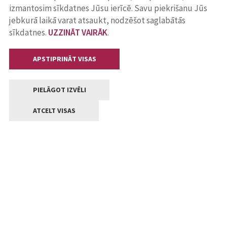
izmantosim sīkdatnes Jūsu ierīcē. Savu piekrišanu Jūs
jebkurā laikā varat atsaukt, nodzēšot saglabātās
sīkdatnes.
UZZINĀT VAIRĀK
.
APSTIPRINĀT VISAS
PIELĀGOT IZVĒLI
ATCELT VISAS
Kontakti
Jelgavas valstpilsētas pašvaldība