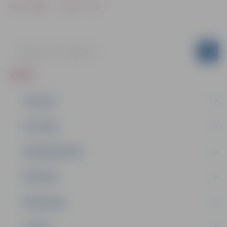
Drukāt
Dalīties
ZIŅAS
JAUNUMI
IZGLĪTĪBA
NODARBINĀTĪBA
PASĀKUMI
PAŠVALDĪBA