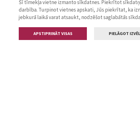
Šī tīmekļa vietne izmanto sīkdatnes. Piekrītot sīkdat
darbība. Turpinot vietnes apskati, Jūs piekrītat, ka i
jebkurā laikā varat atsaukt, nodzēšot saglabātās sīkd
APSTIPRINĀT VISAS
PIELĀGOT IZVĒL
Kontakti
Jelgavas valstp
Lielā iela 11
+371 630055
pasts@jelga