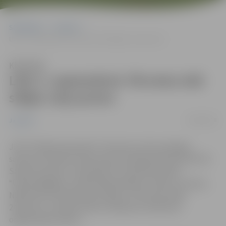
Sākumlapa
Jaunumi
Līdz 3. septembrim Tērvetes ielā slēgts ceļa posms
Klausīties
Līdz 3. septembrim Tērvetes ielā
slēgts ceļa posms
22/08/2018
Jaunumi
JPPI “Pilsētsaimniecība” informē, ka tiks aizliegta
satiksme Tērvetes ielas posmā no Rūpniecības ielas līdz
Salnas ielai līdz 3. septembrim. Būvdarbu laikā –
“Ūdensapgāde un kanalizācija Madaru, Pārslu, Ausmas,
Nākotnes, Emīla Dārziņa, Riņķa un Tērvetes ielās,
24.posms”, aicinām ievērot saskaņoto satiksmes
organizācijas shēmu.