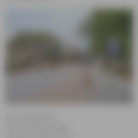
Informācija sagatavota
Jelgavas pilsētas pašvaldības