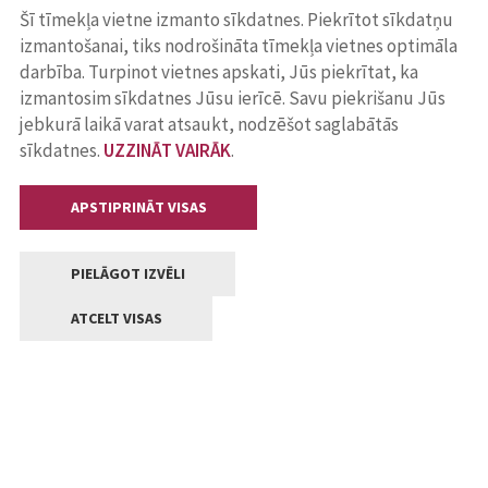
Šī tīmekļa vietne izmanto sīkdatnes. Piekrītot sīkdatņu
izmantošanai, tiks nodrošināta tīmekļa vietnes optimāla
darbība. Turpinot vietnes apskati, Jūs piekrītat, ka
izmantosim sīkdatnes Jūsu ierīcē. Savu piekrišanu Jūs
jebkurā laikā varat atsaukt, nodzēšot saglabātās
sīkdatnes.
UZZINĀT VAIRĀK
.
APSTIPRINĀT VISAS
PIELĀGOT IZVĒLI
ATCELT VISAS