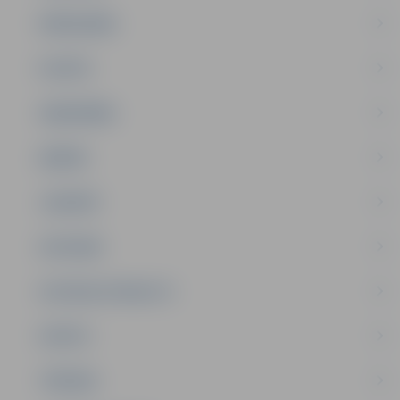
PAŠVALDĪBA
PILSĒTA
SABIEDRĪBA
ĢIMENE
JAUNIEŠI
SATIKSME
SOCIĀLAIS ATBALSTS
SPORTS
TŪRISMS