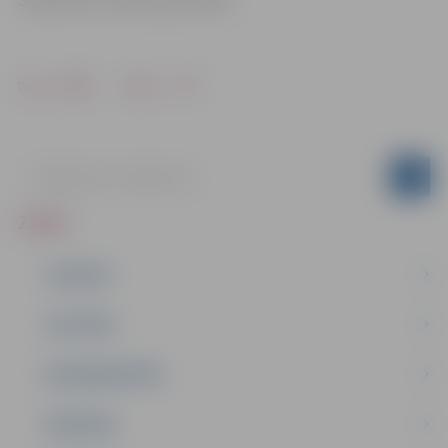
Sabiedrisko attiecību pārvaldē
Drukāt
Dalīties
ZIŅAS
JAUNUMI
IZGLĪTĪBA
NODARBINĀTĪBA
PASĀKUMI