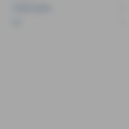
UZŅĒMĒJDARBĪBA
NVO