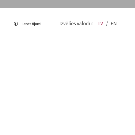
Izvēlies valodu:
LV
EN
Iestatījumi
Lapas karte
Viegli lasīt
Sociālo mediju lietošana