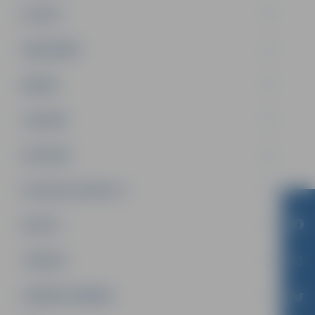
PILSĒTA
SABIEDRĪBA
ĢIMENE
JAUNIEŠI
SATIKSME
SOCIĀLAIS ATBALSTS
SPORTS
TŪRISMS
UZŅĒMĒJDARBĪBA