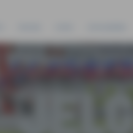
TA
PAŠVALDĪBA
IESTĀDES
KAPITĀLSABIEDRĪBAS