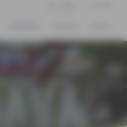
LV
EN
Iestatījumi
UZŅĒMĒJDARBĪBA
PAKALPOJUMI
KONTAKTI