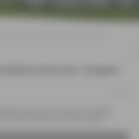
ās stāstu iesūtīšana konkursam “Zemgales Laiks Ziedonim”
u iesūtīšana konkursam “Zemgales
19/04/2018
īgās ziedu galviņas, ir īstais laiks, lai pamodinātu,
š ikdienā dara nesavtīgu un labu darbu Zemgalē.