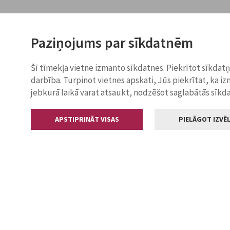
Paziņojums par sīkdatnēm
Šī tīmekļa vietne izmanto sīkdatnes. Piekrītot sīkdat
darbība. Turpinot vietnes apskati, Jūs piekrītat, ka i
jebkurā laikā varat atsaukt, nodzēšot saglabātās sīkd
APSTIPRINĀT VISAS
PIELĀGOT IZVĒL
Kontakti
Jelgavas valstp
Lielā iela 11