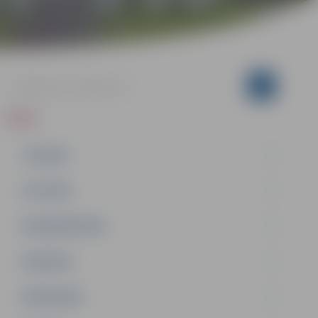
ZIŅAS
JAUNUMI
IZGLĪTĪBA
NODARBINĀTĪBA
PASĀKUMI
PAŠVALDĪBA