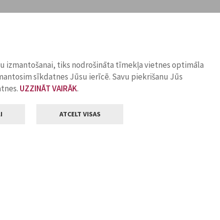
ņu izmantošanai, tiks nodrošināta tīmekļa vietnes optimāla
zmantosim sīkdatnes Jūsu ierīcē. Savu piekrišanu Jūs
atnes.
UZZINĀT VAIRĀK
.
I
ATCELT VISAS
Klientu apkalpošana
ilsētas pašvaldība
Darba laiks
, Jelgava, LV-3001
Pirmdienās
8.00 - 18.00