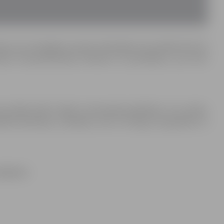
āstus par Zemgales novada cildenajām personībām līdz 30.
ībā, tautsaimniecībā, bērniem un jauniešiem, par dzīvi
lielajā zālē 1.jūnijā. Ceremonijā piedalīsies visu stāstu
dību pārstāvji, uzņēmēji, viesi un draugi, kas godinās un
9VdjFAhU