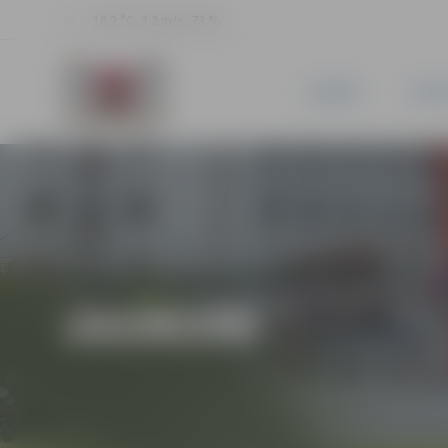
18.2 °C, 3.2 m/s, 73 %
JAUNUMI
PILSĒ
JAUNUMI