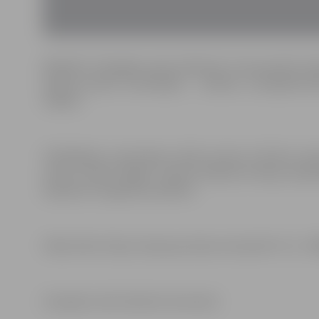
Biedrība “Zemgales Laiks Ziedonim” aicina iesūtīt st
aprīlim piecās nominācijās – zinātnē, novadpētniec
mākslā.
Cildināšanas ceremonija notiks Iecavas kultūras nama 
varoņi, fonda “Viegli”, Imanta Ziedoņa muzeja, pašval
leposies ar šī gada laureātiem.
Video links: https://www.youtube.com/watch?v=S_7
Zemgales Laiks Ziedonim komanda