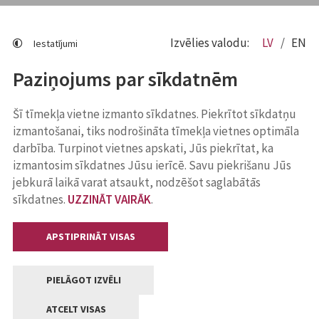
Izvēlies valodu:
LV
EN
Iestatījumi
Paziņojums par sīkdatnēm
Šī tīmekļa vietne izmanto sīkdatnes. Piekrītot sīkdatņu
izmantošanai, tiks nodrošināta tīmekļa vietnes optimāla
darbība. Turpinot vietnes apskati, Jūs piekrītat, ka
izmantosim sīkdatnes Jūsu ierīcē. Savu piekrišanu Jūs
jebkurā laikā varat atsaukt, nodzēšot saglabātās
sīkdatnes.
UZZINĀT VAIRĀK
.
APSTIPRINĀT VISAS
PIELĀGOT IZVĒLI
ATCELT VISAS