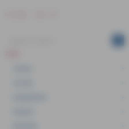
Drukāt
Dalīties
ZIŅAS
JAUNUMI
IZGLĪTĪBA
NODARBINĀTĪBA
PASĀKUMI
PAŠVALDĪBA