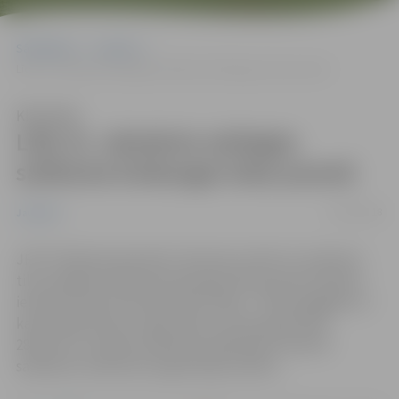
Sākumlapa
Jaunumi
Līdz 31. oktobrim aizliegta satiksme Emburgas ielas posmā
Klausīties
Līdz 31. oktobrim aizliegta
satiksme Emburgas ielas posmā
23/10/2018
Jaunumi
JPPI “Pilsētsaimniecība” informē, ka līdz 31. oktobrim
tiks aizliegta satiksme Emburgas ielas posmā no Birzes
ielas līdz Upes ielai. Būvdarbu laikā – “Ūdensapgāde un
kanalizācija Upes, Cepļa, Apšu un Emburgas ielās
28.posms”, aicinām satiksmes dalībniekus ievērot
saskaņoto satiksmes organizācijas shēmu.