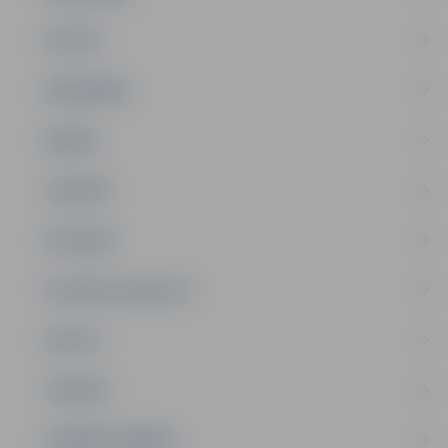
PILSĒTA
SABIEDRĪBA
ĢIMENE
JAUNIEŠI
SATIKSME
SOCIĀLAIS ATBALSTS
SPORTS
TŪRISMS
UZŅĒMĒJDARBĪBA