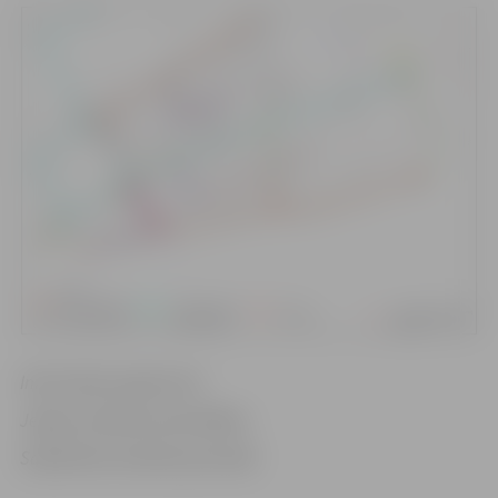
Informācija sagatavota
Jelgavas pilsētas pašvaldības
Sabiedrisko attiecību pārvaldē