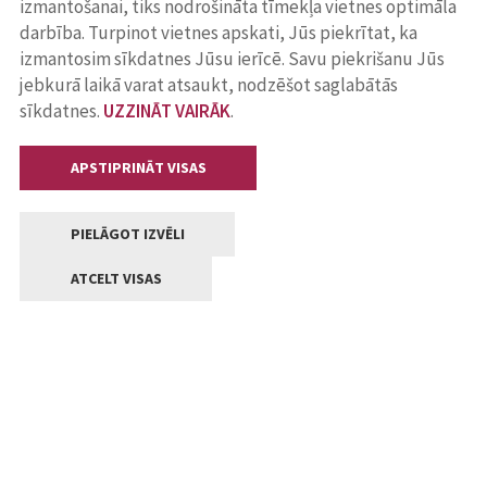
izmantošanai, tiks nodrošināta tīmekļa vietnes optimāla
darbība. Turpinot vietnes apskati, Jūs piekrītat, ka
izmantosim sīkdatnes Jūsu ierīcē. Savu piekrišanu Jūs
jebkurā laikā varat atsaukt, nodzēšot saglabātās
sīkdatnes.
UZZINĀT VAIRĀK
.
APSTIPRINĀT VISAS
PIELĀGOT IZVĒLI
ATCELT VISAS
Kontakti