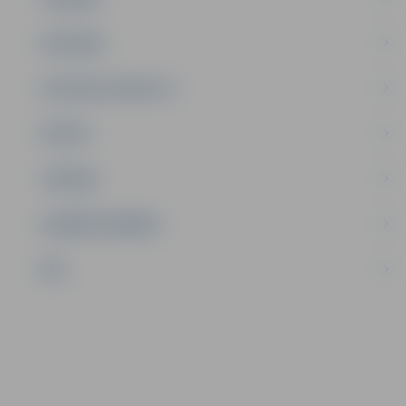
SATIKSME
SOCIĀLAIS ATBALSTS
SPORTS
TŪRISMS
UZŅĒMĒJDARBĪBA
NVO