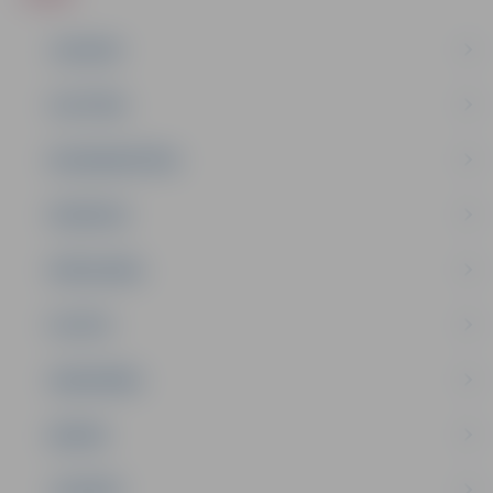
JAUNUMI
IZGLĪTĪBA
NODARBINĀTĪBA
PASĀKUMI
PAŠVALDĪBA
PILSĒTA
SABIEDRĪBA
ĢIMENE
JAUNIEŠI