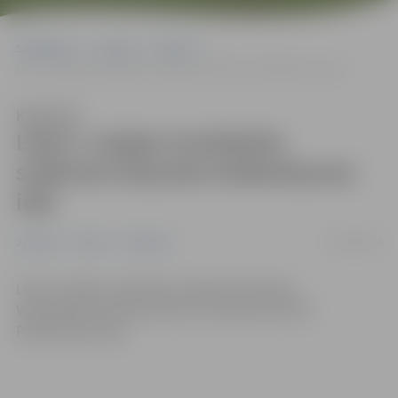
Sākumlapa
Jaunumi
Pilsēta
Līdz 6. maijam ierobežota satiksme Eduarda Veidenbauma ielā
Klausīties
Līdz 6. maijam ierobežota
satiksme Eduarda Veidenbauma
ielā
05/05/2022
Jaunumi
Pilsēta
Satiksme
Līdz 6. maijam ierobežota satiksme Eduarda
Veidenbauma ielas posmā no Stacijas ielas līdz
Rūpniecības ielai.