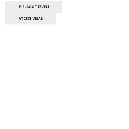
PIELĀGOT IZVĒLI
ATCELT VISAS
Kontakti
Jelgavas valstpilsētas pašvaldība
Lielā iela 11, Jelgava, LV-3001
+371 63005522
pasts@jelgava.lv
Klientu apkalpošana