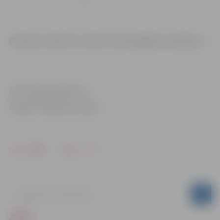
Būvdarbu laikā tiks izbūvēts ūdensapgādes pieslēgums.
Informācija sagatavota
Iestādē “Pilsētsaimniecība”
Drukāt
Dalīties
ZIŅAS