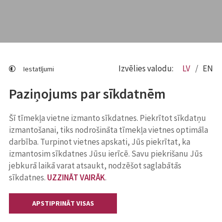
Izvēlies valodu:
LV
EN
Iestatījumi
Paziņojums par sīkdatnēm
Šī tīmekļa vietne izmanto sīkdatnes. Piekrītot sīkdatņu
izmantošanai, tiks nodrošināta tīmekļa vietnes optimāla
darbība. Turpinot vietnes apskati, Jūs piekrītat, ka
izmantosim sīkdatnes Jūsu ierīcē. Savu piekrišanu Jūs
jebkurā laikā varat atsaukt, nodzēšot saglabātās
sīkdatnes.
UZZINĀT VAIRĀK
.
APSTIPRINĀT VISAS