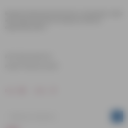
Būvdarbu laikā izbūvēs ūdensvadu un kanalizāciju, tāpēc
iedzīvotāji aicināti ievērot saskaņoto satiksmes
organizācijas shēmu.
Informācija sagatavota
Iestādē “Pilsētsaimniecība”
Drukāt
Dalīties