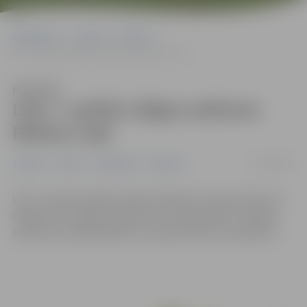
Sākumlapa
Jaunumi
Pilsēta
Līdz 7. aprīlim slēgta satiksme Riekstu ceļā
Klausīties
Līdz 7. aprīlim slēgta satiksme
Riekstu ceļā
04/04/2022
Jaunumi
Pilsēta
Sabiedrība
Satiksme
Līdz 7. aprīlim slēgta satiksme Riekstu ceļā, posmā no 3.
līnijas līdz 4. līnijai.
Savukārt no 8. aprīļa līdz 31. maijam
satiksme minētajā
Riekstu ceļa posmā
tiks ierobežota.