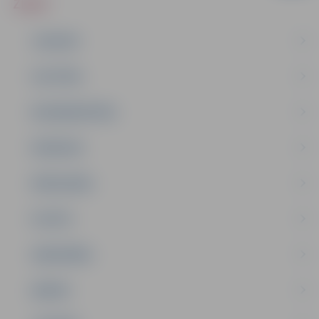
ZIŅAS
JAUNUMI
IZGLĪTĪBA
NODARBINĀTĪBA
PASĀKUMI
PAŠVALDĪBA
PILSĒTA
SABIEDRĪBA
ĢIMENE