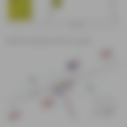
Satiksmes ierobežojumu shēma no 8. aprīļa: