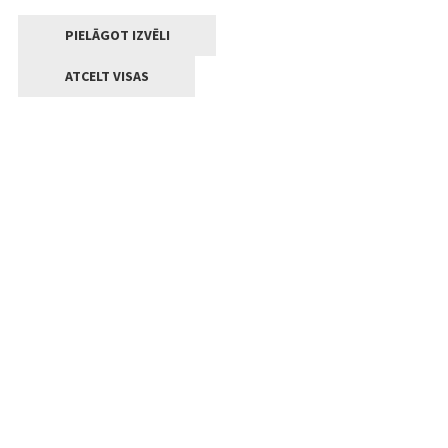
PIELĀGOT IZVĒLI
ATCELT VISAS
Kontakti
Jelgavas valstpilsētas pašvaldība
Lielā iela 11, Jelgava, LV-3001
+371 63005522
pasts@jelgava.lv