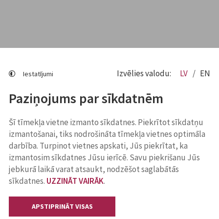
Izvēlies valodu:
LV
EN
Iestatījumi
Paziņojums par sīkdatnēm
Šī tīmekļa vietne izmanto sīkdatnes. Piekrītot sīkdatņu
izmantošanai, tiks nodrošināta tīmekļa vietnes optimāla
darbība. Turpinot vietnes apskati, Jūs piekrītat, ka
izmantosim sīkdatnes Jūsu ierīcē. Savu piekrišanu Jūs
jebkurā laikā varat atsaukt, nodzēšot saglabātās
sīkdatnes.
UZZINĀT VAIRĀK
.
APSTIPRINĀT VISAS