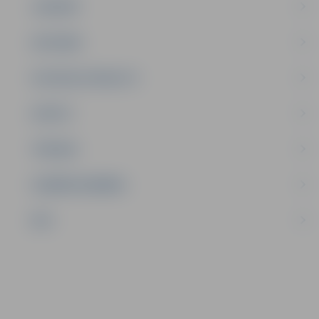
JAUNIEŠI
SATIKSME
SOCIĀLAIS ATBALSTS
SPORTS
TŪRISMS
UZŅĒMĒJDARBĪBA
NVO